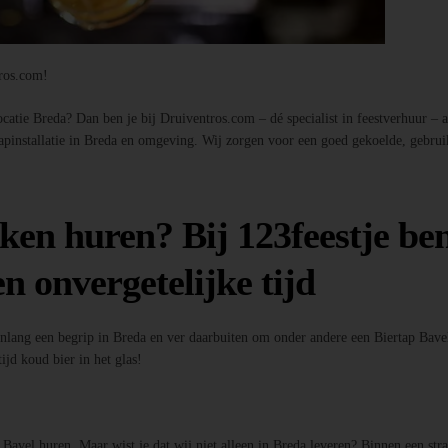
tros.com!
atie Breda? Dan ben je bij Druiventros.com – dé specialist in feestverhuur – aan
tapinstallatie in Breda en omgeving. Wij zorgen voor een goed gekoelde, gebrui
ken huren? Bij 123feestje ben
n onvergetelijke tijd
enlang een begrip in Breda en ver daarbuiten om onder andere een Biertap Bavel
ijd koud bier in het glas!
p Bavel huren. Maar wist je dat wij niet alleen in Breda leveren? Binnen een st