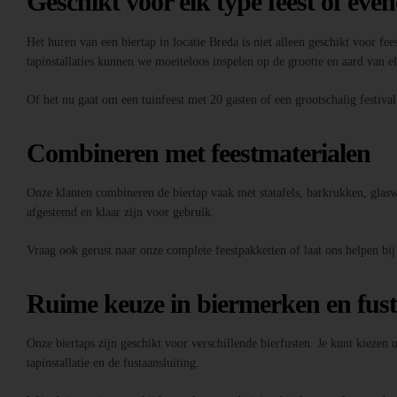
Geschikt voor elk type feest of eve
Het huren van een biertap in locatie Breda is niet alleen geschikt voor fee
tapinstallaties kunnen we moeiteloos inspelen op de grootte en aard van 
Of het nu gaat om een tuinfeest met 20 gasten of een grootschalig festiva
Combineren met feestmaterialen
Onze klanten combineren de biertap vaak met statafels, barkrukken, glaswer
afgestemd en klaar zijn voor gebruik.
Vraag ook gerust naar onze complete feestpakketten of laat ons helpen bij
Ruime keuze in biermerken en fus
Onze biertaps zijn geschikt voor verschillende bierfusten. Je kunt kiezen
tapinstallatie en de fustaansluiting.