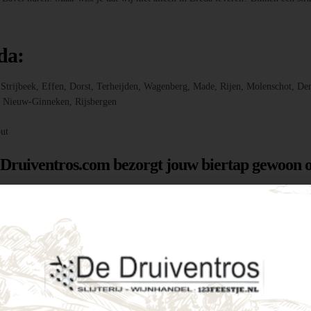
da:
r, Strijbeek, Effen, Dorst, Terheijden, Wagenberg, Made, Rijen, Molenschot
f, Nieuw-Ginneken, Rijsbergen
ut
 Druiventros.com bezorgt jouw biertap gewoon o
g hebt om jouw feest of evenement te laten slage
menten als intieme tuinfeestjes. Enkele voordele
tijd een perfect koud biertje binnen handbereik.