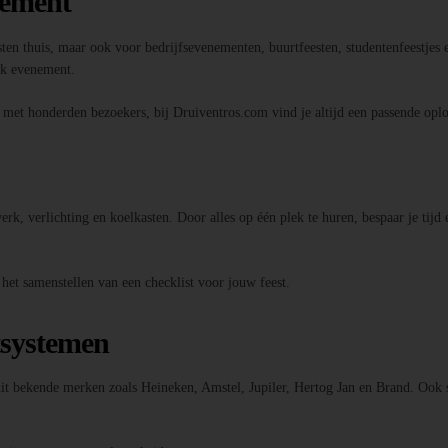
nement
sten thuis, maar ook voor bedrijfsevenementen, buurtfeesten, studentenfeestjes e
elk evenement.
l met honderden bezoekers, bij Druiventros.com vind je altijd een passende oplo
k, verlichting en koelkasten. Door alles op één plek te huren, bespaar je tijd 
 het samenstellen van een checklist voor jouw feest.
tsystemen
 uit bekende merken zoals Heineken, Amstel, Jupiler, Hertog Jan en Brand. Ook 