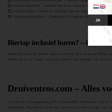
Verschillende modellen beschikbaar – Van eenvoudige biertaps tot comple
Gebruiksvriendelijk – Iedereen kan ermee overweg. Geen ervaring no
Scherpe prijzen – Omdat we onderdeel zijn van Slijterij Breda “de Druiv
Complete feestverhuur – Combineer je biertap met statafels, buffettafe
JA
—
Biertap inclusief huren? – inclusief
Natuurlijk kun je bij ons niet alleen een biertap huren in locatie Breda, 
Hertog Jan en La Trappe), zodat jij zorgeloos kunt genieten. Wij adviseren
—
Druiventros.com – Alles vo
Of je nu een verjaardagsfeest geeft in Prinsenbeek, een bruiloft viert in 
daaromheen. Wij denken met je mee, leveren op locatie en zorgen voor de