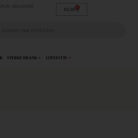
GN IN / REGISTER
0
€
0,00
K
STERKE DRANK
123FEESTJE