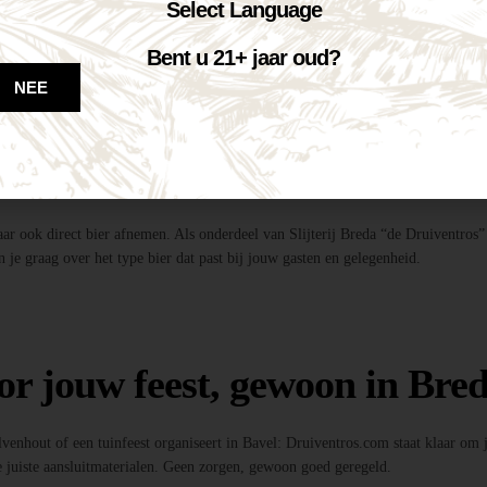
te tapinstallaties inclusief fusten, koolzuur en onderstel.
Select Language
dig!
entros”, profiteer je van de beste deal én topkwaliteit bier.
Bent u 21+ jaar oud?
ls, feestverlichting, photobooths en meer!
NEE
 bier?
maar ook direct bier afnemen. Als onderdeel van Slijterij Breda “de Druiventros”
 je graag over het type bier dat past bij jouw gasten en gelegenheid.
or jouw feest, gewoon in Bred
Ulvenhout of een tuinfeest organiseert in Bavel: Druiventros.com staat klaar om
 juiste aansluitmaterialen. Geen zorgen, gewoon goed geregeld.