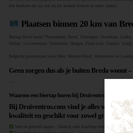
Dat betekent dat wij ook bij jou kunnen leveren in onder andere:
Plaatsen binnen 20 km van Bre
Biertap Bavel huren? Prinsenbeek, Bavel, Teteringen, Ulvenhout, Galde
Hulten, ’s Gravenmoer, Oosterhout, Dongen, Etten-Leur, Zundert, Schij
Belgische grensdorpen zoals Meer, Meersel-Dreef, Wuustwezel en Loenho
Geen zorgen dus als je buiten Breda woont –
—
Waarom een biertap huren bij Druiventros.com?
Bij Druiventros.com vind je alles wat je nodi
kwaliteit en geschikt voor zowel grote evene
Snel en gekoeld tappen – Dankzij onze krachtige koeltechniek heb je al