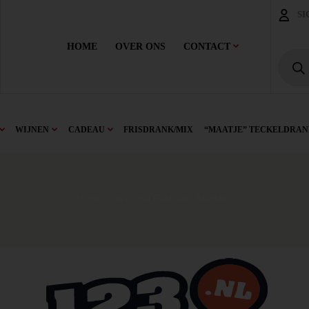
SI
HOME
OVER ONS
CONTACT
WIJNEN
CADEAU
FRISDRANK/MIX
“MAATJE” TECKELDRAN
Home
/ Cava Snel Geleverd Ulvenhout