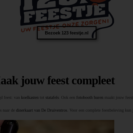
Bezoek 123 feestje.nl
aak jouw feest compleet
gd feest: van
koelkasten
tot
statafels
. Ook een
fotobooth huren
maakt jouw feest 
ns naar de
dinerkaart van De Druiventros
. Voor een complete feestbeleving kun 