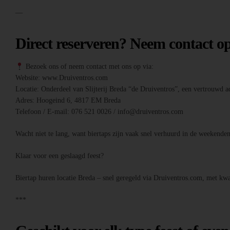
—
Direct reserveren? Neem contact o
Bezoek ons of neem contact met ons op via:
Website: www.Druiventros.com
Locatie: Onderdeel van Slijterij Breda “de Druiventros”, een vertrouwd ad
Adres: Hoogeind 6, 4817 EM Breda
Telefoon / E-mail: 076 521 0026 / info@druiventros.com
Wacht niet te lang, want biertaps zijn vaak snel verhuurd in de weeken
Klaar voor een geslaagd feest?
Biertap huren locatie Breda – snel geregeld via Druiventros.com, met kwal
***