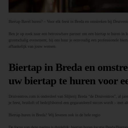
Biertap Bavel huren? – Voor elk feest in Breda en omstreken bij Druiven
Ben je op zoek naar een betrouwbare partner om een biertap te huren in loc
grootschalig evenement, bij ons huur je eenvoudig een professionele bier
afhankelijk van jouw wensen.
Biertap in Breda en omstre
uw biertap te huren voor ee
Druiventros.com is onderdeel van Slijterij Breda “de Druiventros”, al jar
je feest, bruiloft of bedrijfsborrel een gegarandeerd succes wordt – met alt
Biertap huren in Breda? Wij leveren ook in de hele regio
De focus van deze pagina is duidelijk: biertap huren locatie Breda/Bierta