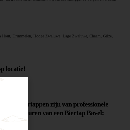
, Den Hout, Drimmelen, Hooge Zwaluwe, Lage Zwaluwe, Chaam, Gilze,
p locatie!
n. Onze biertappen zijn van professionele
n voor het huren van een Biertap Bavel: