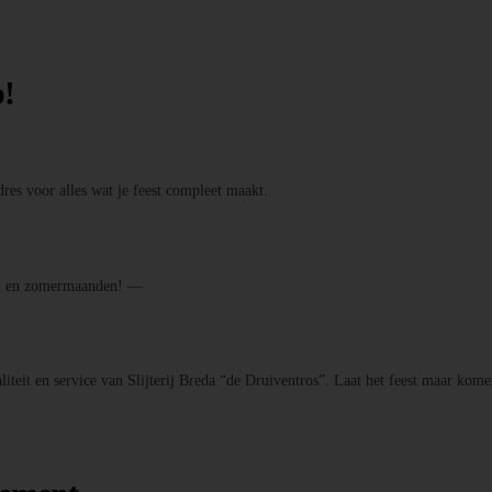
p!
res voor alles wat je feest compleet maakt.
den en zomermaanden! —
iteit en service van Slijterij Breda “de Druiventros”. Laat het feest maar kome