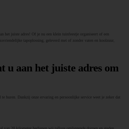
 het juiste adres! Of je nu een klein tuinfeestje organiseert of een
ksvriendelijke tapoplossing, geleverd met of zonder vaten en koolzuur,
t u aan het juiste adres om
 te huren. Dankzij onze ervaring en persoonlijke service weet je zeker dat
raal van 20 kilometer bedienen wij talloze omliggende dorpen en steden.