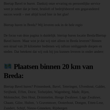
Biertap Bavel te huren. Dankzij onze ervaring en persoonlijke service
weet je zeker dat je feest, bruiloft of bedrijfsborrel een gegarandeerd
succes wordt – met altijd koud bier in het glas!
Biertap huren in Breda? Wij leveren ook in de hele regio
De focus van deze pagina is duidelijk: biertap huren locatie Breda/Biertap
Bavel huren. Maar wist je dat wij niet alleen in Breda leveren? Binnen
een straal van 20 kilometer bedienen wij talloze omliggende dorpen en
steden. Dat betekent dat wij ook bij jou kunnen leveren in onder andere:
Plaatsen binnen 20 km van
Breda:
Biertap Bavel huren? Prinsenbeek, Bavel, Teteringen, Ulvenhout, Galder,
Strijbeek, Effen, Dorst, Terheijden, Wagenberg, Made, Rijen,
Molenschot, Den Hout, Drimmelen, Hooge Zwaluwe, Lage Zwaluwe,
Chaam, Gilze, Hulten, ’s Gravenmoer, Oosterhout, Dongen, Etten-Leur,
Zundert, Schijf, Nieuw-Ginneken, Rijsbergen