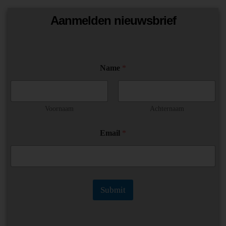
Aanmelden nieuwsbrief
Name
*
Voornaam
Achternaam
N
Email
*
a
m
e
E
m
a
Submit
i
l
N
a