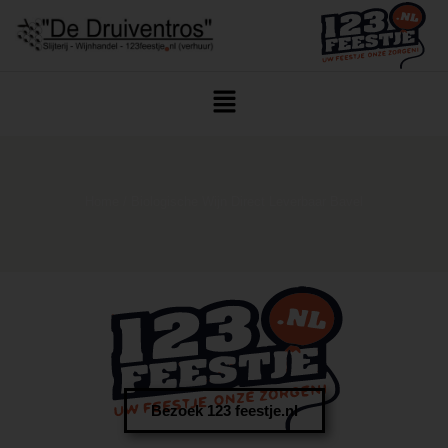
Home
/ Biologische Wijn Direct Leverbaar Bavel
Bezoek 123 feestje.nl