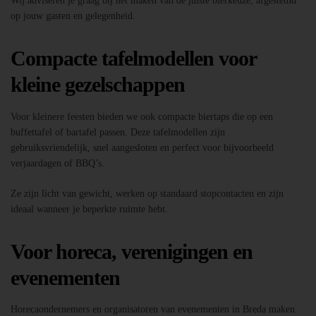
Wij adviseren je graag bij het maken van de juiste bierkeuze, afgestemd
op jouw gasten en gelegenheid.
Compacte tafelmodellen voor
kleine gezelschappen
Voor kleinere feesten bieden we ook compacte biertaps die op een
buffettafel of bartafel passen. Deze tafelmodellen zijn
gebruiksvriendelijk, snel aangesloten en perfect voor bijvoorbeeld
verjaardagen of BBQ’s.
Ze zijn licht van gewicht, werken op standaard stopcontacten en zijn
ideaal wanneer je beperkte ruimte hebt.
Voor horeca, verenigingen en
evenementen
Horecaondernemers en organisatoren van evenementen in Breda maken