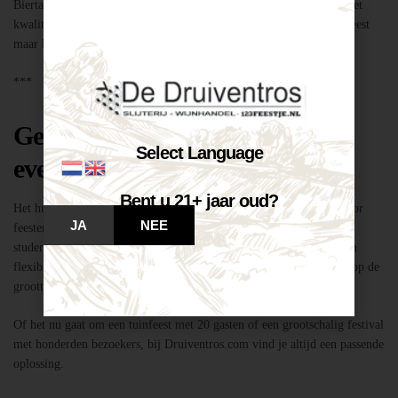
Biertap huren locatie Breda – snel geregeld via Druiventros.com, met
kwaliteit en service van Slijterij Breda “de Druiventros”. Laat het feest
maar komen!
***
Geschikt voor elk type feest of
Select Language
evenement
Bent u 21+ jaar oud?
Het huren van een biertap in locatie Breda is niet alleen geschikt voor
JA
NEE
feesten thuis, maar ook voor bedrijfsevenementen, buurtfeesten,
studentenfeestjes en verenigingsactiviteiten. Dankzij de mobiliteit en
flexibiliteit van onze tapinstallaties kunnen we moeiteloos inspelen op de
grootte en aard van elk evenement.
Of het nu gaat om een tuinfeest met 20 gasten of een grootschalig festival
met honderden bezoekers, bij Druiventros.com vind je altijd een passende
oplossing.