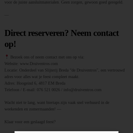
voor de juiste aansluitmaterialen. Geen zorgen, gewoon goed geregeld.
—
Direct reserveren? Neem contact
op!
Bezoek ons of neem contact met ons op via:
Website: www.Druiventros.com
Locatie: Onderdeel van Slijterij Breda “de Druiventros”, een vertrouwd
adres voor alles wat je feest compleet maakt.
Adres: Hoogeind 6, 4817 EM Breda
Telefoon / E-mail: 076 521 0026 / info@druiventros.com
Wacht niet te lang, want biertaps zijn vaak snel verhuurd in de
weekenden en zomermaanden! —
Klaar voor een geslaagd feest?