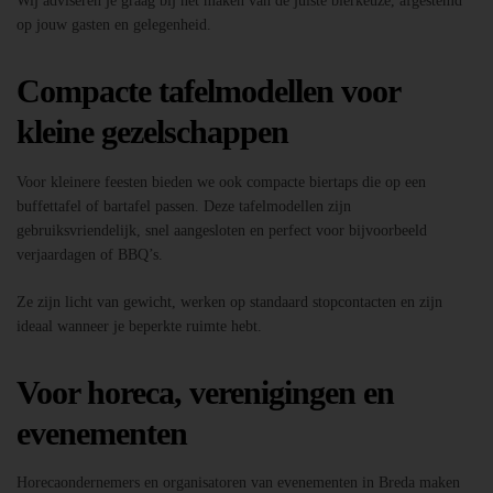
Wij adviseren je graag bij het maken van de juiste bierkeuze, afgestemd
op jouw gasten en gelegenheid.
Compacte tafelmodellen voor
kleine gezelschappen
Voor kleinere feesten bieden we ook compacte biertaps die op een
buffettafel of bartafel passen. Deze tafelmodellen zijn
gebruiksvriendelijk, snel aangesloten en perfect voor bijvoorbeeld
verjaardagen of BBQ’s.
Ze zijn licht van gewicht, werken op standaard stopcontacten en zijn
ideaal wanneer je beperkte ruimte hebt.
Voor horeca, verenigingen en
evenementen
Horecaondernemers en organisatoren van evenementen in Breda maken