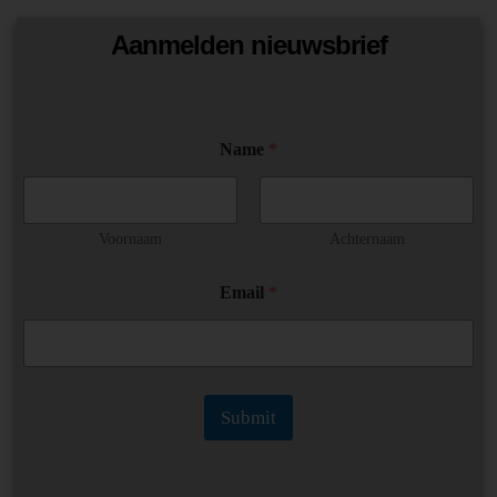
Aanmelden nieuwsbrief
Name
*
Voornaam
Achternaam
E
Email
*
m
a
i
l
N
a
Submit
m
e
E
m