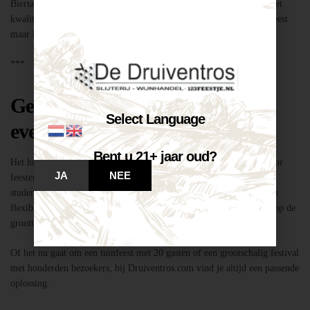
Biertap huren locatie Breda – snel geregeld via Druiventros.com, met
kwaliteit en service van Slijterij Breda “de Druiventros”. Laat het feest
maar komen!
***
Geschikt voor elk type feest of
Select Language
evenement
Bent u 21+ jaar oud?
Het huren van een biertap in locatie Breda is niet alleen geschikt voor
JA
NEE
feesten thuis, maar ook voor bedrijfsevenementen, buurtfeesten,
studentenfeestjes en verenigingsactiviteiten. Dankzij de mobiliteit en
flexibiliteit van onze tapinstallaties kunnen we moeiteloos inspelen op de
grootte en aard van elk evenement.
Of het nu gaat om een tuinfeest met 20 gasten of een grootschalig festival
met honderden bezoekers, bij Druiventros.com vind je altijd een passende
oplossing.