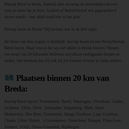
Biertap Bavel te huren. Dankzij onze ervaring en persoonlijke service
weet je zeker dat je feest, bruiloft of bedrijfsborrel een gegarandeerd
succes wordt – met altijd koud bier in het glas!
Biertap huren in Breda? Wij leveren ook in de hele regio
De focus van deze pagina is duidelijk: biertap huren locatie Breda/Biertap
Bavel huren. Maar wist je dat wij niet alleen in Breda leveren? Binnen
een straal van 20 kilometer bedienen wij talloze omliggende dorpen en
steden. Dat betekent dat wij ook bij jou kunnen leveren in onder andere:
Plaatsen binnen 20 km van
Breda:
Biertap Bavel huren? Prinsenbeek, Bavel, Teteringen, Ulvenhout, Galder,
Strijbeek, Effen, Dorst, Terheijden, Wagenberg, Made, Rijen,
Molenschot, Den Hout, Drimmelen, Hooge Zwaluwe, Lage Zwaluwe,
Chaam, Gilze, Hulten, ’s Gravenmoer, Oosterhout, Dongen, Etten-Leur,
Zundert, Schijf, Nieuw-Ginneken, Rijsbergen