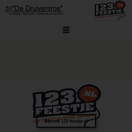
Home
/ Cadeaubon Reserveren Bavel
Bezoek 123 feestje.nl