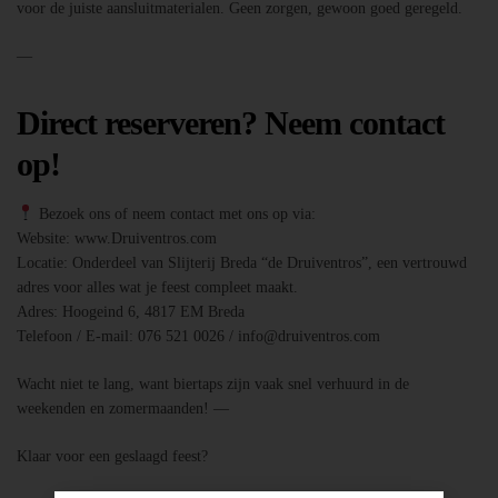
voor de juiste aansluitmaterialen. Geen zorgen, gewoon goed geregeld.
—
Direct reserveren? Neem contact
op!
Bezoek ons of neem contact met ons op via:
Website: www.Druiventros.com
Locatie: Onderdeel van Slijterij Breda “de Druiventros”, een vertrouwd
adres voor alles wat je feest compleet maakt.
Adres: Hoogeind 6, 4817 EM Breda
Telefoon / E-mail: 076 521 0026 / info@druiventros.com
Wacht niet te lang, want biertaps zijn vaak snel verhuurd in de
weekenden en zomermaanden! —
Klaar voor een geslaagd feest?