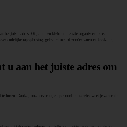
 het juiste adres! Of je nu een klein tuinfeestje organiseert of een
ksvriendelijke tapoplossing, geleverd met of zonder vaten en koolzuur,
t u aan het juiste adres om
 te huren. Dankzij onze ervaring en persoonlijke service weet je zeker dat
raal van 20 kilometer bedienen wij talloze omliggende dorpen en steden.