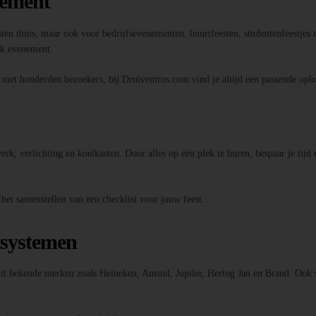
nement
sten thuis, maar ook voor bedrijfsevenementen, buurtfeesten, studentenfeestjes e
elk evenement.
l met honderden bezoekers, bij Druiventros.com vind je altijd een passende oplo
k, verlichting en koelkasten. Door alles op één plek te huren, bespaar je tijd 
 het samenstellen van een checklist voor jouw feest.
tsystemen
 uit bekende merken zoals Heineken, Amstel, Jupiler, Hertog Jan en Brand. Ook 