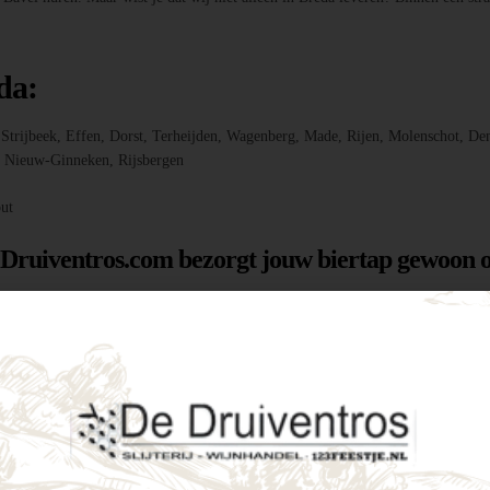
da:
r, Strijbeek, Effen, Dorst, Terheijden, Wagenberg, Made, Rijen, Molenschot
f, Nieuw-Ginneken, Rijsbergen
ut
 Druiventros.com bezorgt jouw biertap gewoon o
g hebt om jouw feest of evenement te laten slage
menten als intieme tuinfeestjes. Enkele voordele
tijd een perfect koud biertje binnen handbereik.