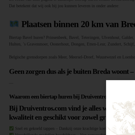
Dat betekent dat wij ook bij jou kunnen leveren in onder andere:
Plaatsen binnen 20 km van Bre
Biertap Bavel huren? Prinsenbeek, Bavel, Teteringen, Ulvenhout, Galde
Hulten, ’s Gravenmoer, Oosterhout, Dongen, Etten-Leur, Zundert, Schij
Belgische grensdorpen zoals Meer, Meersel-Dreef, Wuustwezel en Loenho
Geen zorgen dus als je buiten Breda woont –
—
Waarom een biertap huren bij Druiventros.com?
Bij Druiventros.com vind je alles wat je nodi
kwaliteit en geschikt voor zowel grote evene
Snel en gekoeld tappen – Dankzij onze krachtige koeltechniek heb je al