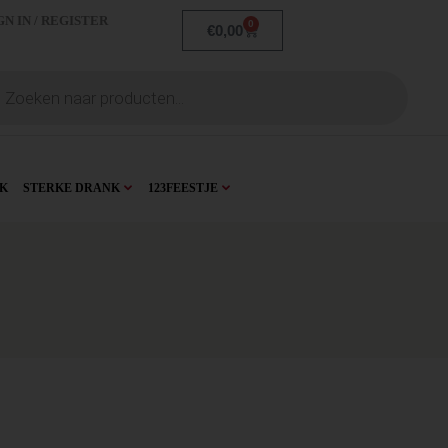
GN IN / REGISTER
0
€
0,00
K
STERKE DRANK
123FEESTJE