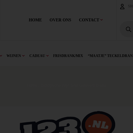
SI
HOME
OVER ONS
CONTACT
WIJNEN
CADEAU
FRISDRANK/MIX
“MAATJE” TECKELDRAN
Home
/ Biologische Wijn Snel Geleverd Breda