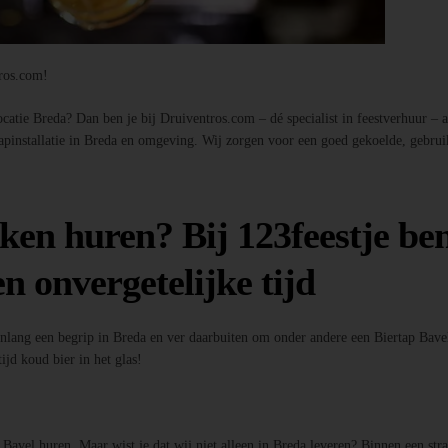
tros.com!
atie Breda? Dan ben je bij Druiventros.com – dé specialist in feestverhuur – aan
tapinstallatie in Breda en omgeving. Wij zorgen voor een goed gekoelde, gebrui
ken huren? Bij 123feestje ben
n onvergetelijke tijd
enlang een begrip in Breda en ver daarbuiten om onder andere een Biertap Bavel
ijd koud bier in het glas!
p Bavel huren. Maar wist je dat wij niet alleen in Breda leveren? Binnen een st