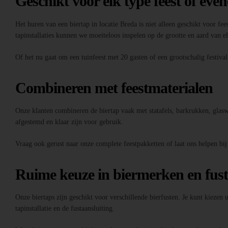
Geschikt voor elk type feest of eve
Het huren van een biertap in locatie Breda is niet alleen geschikt voor fee
tapinstallaties kunnen we moeiteloos inspelen op de grootte en aard van 
Of het nu gaat om een tuinfeest met 20 gasten of een grootschalig festiva
Combineren met feestmaterialen
Onze klanten combineren de biertap vaak met statafels, barkrukken, glaswer
afgestemd en klaar zijn voor gebruik.
Vraag ook gerust naar onze complete feestpakketten of laat ons helpen bij
Ruime keuze in biermerken en fus
Onze biertaps zijn geschikt voor verschillende bierfusten. Je kunt kiezen
tapinstallatie en de fustaansluiting.