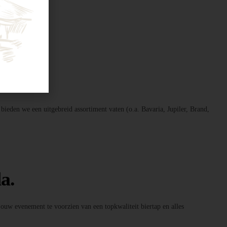
 bieden we een uitgebreid assortiment vaten (o.a. Bavaria, Jupiler, Brand,
a.
 jouw evenement te voorzien van een topkwaliteit biertap en alles