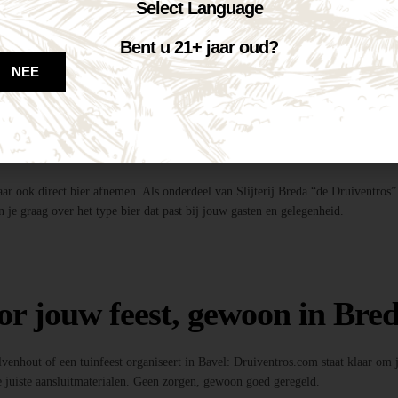
te tapinstallaties inclusief fusten, koolzuur en onderstel.
Select Language
dig!
entros”, profiteer je van de beste deal én topkwaliteit bier.
Bent u 21+ jaar oud?
ls, feestverlichting, photobooths en meer!
NEE
 bier?
maar ook direct bier afnemen. Als onderdeel van Slijterij Breda “de Druiventros”
 je graag over het type bier dat past bij jouw gasten en gelegenheid.
or jouw feest, gewoon in Bred
Ulvenhout of een tuinfeest organiseert in Bavel: Druiventros.com staat klaar om
 juiste aansluitmaterialen. Geen zorgen, gewoon goed geregeld.