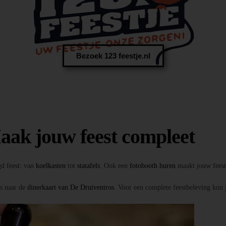
Bezoek 123 feestje.nl
aak jouw feest compleet
gd feest: van
koelkasten
tot
statafels
. Ook een
fotobooth huren
maakt jouw feest 
ns naar de
dinerkaart van De Druiventros
. Voor een complete feestbeleving kun 