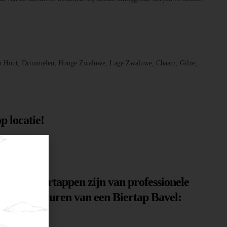
, Den Hout, Drimmelen, Hooge Zwaluwe, Lage Zwaluwe, Chaam, Gilze,
p locatie!
n. Onze biertappen zijn van professionele
n voor het huren van een Biertap Bavel: