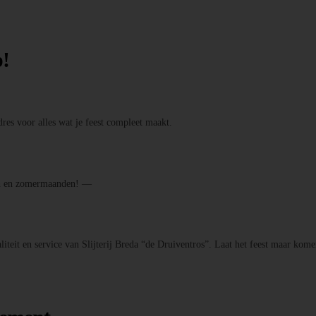
p!
res voor alles wat je feest compleet maakt.
den en zomermaanden! —
iteit en service van Slijterij Breda “de Druiventros”. Laat het feest maar kome