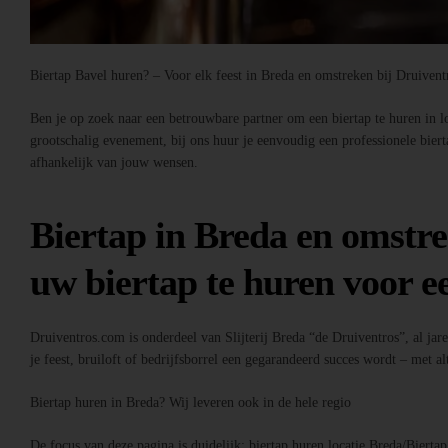
Biertap Bavel huren? – Voor elk feest in Breda en omstreken bij Druiven
Ben je op zoek naar een betrouwbare partner om een biertap te huren in loc
grootschalig evenement, bij ons huur je eenvoudig een professionele bier
afhankelijk van jouw wensen.
Biertap in Breda en omstre
uw biertap te huren voor ee
Druiventros.com is onderdeel van Slijterij Breda “de Druiventros”, al jar
je feest, bruiloft of bedrijfsborrel een gegarandeerd succes wordt – met alt
Biertap huren in Breda? Wij leveren ook in de hele regio
De focus van deze pagina is duidelijk: biertap huren locatie Breda/Bierta