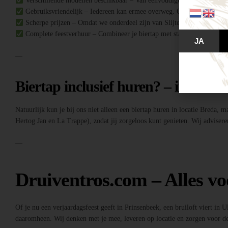
Verschillende modellen beschikbaar – Van eenvoudige biertaps tot comple
Gebruiksvriendelijk – Iedereen kan ermee overweg. Geen ervaring no
Scherpe prijzen – Omdat we onderdeel zijn van Slijterij Breda “de Druiv
Complete feestverhuur – Combineer je biertap met statafels, buffettafe
JA
—
Biertap inclusief huren? – inclusief
Natuurlijk kun je bij ons niet alleen een biertap huren in locatie Breda, 
Hertog Jan en La Trappe), zodat jij zorgeloos kunt genieten. Wij adviseren
—
Druiventros.com – Alles vo
Of je nu een verjaardagsfeest geeft in Prinsenbeek, een bruiloft viert in 
daaromheen. Wij denken met je mee, leveren op locatie en zorgen voor de