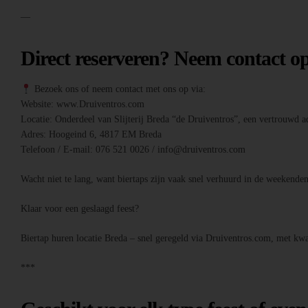
—
Direct reserveren? Neem contact o
Bezoek ons of neem contact met ons op via:
Website: www.Druiventros.com
Locatie: Onderdeel van Slijterij Breda “de Druiventros”, een vertrouwd ad
Adres: Hoogeind 6, 4817 EM Breda
Telefoon / E-mail: 076 521 0026 / info@druiventros.com
Wacht niet te lang, want biertaps zijn vaak snel verhuurd in de weeken
Klaar voor een geslaagd feest?
Biertap huren locatie Breda – snel geregeld via Druiventros.com, met kwal
***