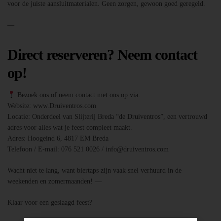
voor de juiste aansluitmaterialen. Geen zorgen, gewoon goed geregeld.
—
Direct reserveren? Neem contact
op!
Bezoek ons of neem contact met ons op via:
Website: www.Druiventros.com
Locatie: Onderdeel van Slijterij Breda “de Druiventros”, een vertrouwd
adres voor alles wat je feest compleet maakt.
Adres: Hoogeind 6, 4817 EM Breda
Telefoon / E-mail: 076 521 0026 / info@druiventros.com
Wacht niet te lang, want biertaps zijn vaak snel verhuurd in de
weekenden en zomermaanden! —
Klaar voor een geslaagd feest?