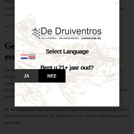
Biertap huren locatie Breda – snel geregeld via Druiventros.com, met
kwaliteit en service van Slijterij Breda “de Druiventros”. Laat het feest
maar komen!
***
Geschikt voor elk type feest of
Select Language
evenement
Bent u 21+ jaar oud?
Het huren van een biertap in locatie Breda is niet alleen geschikt voor
JA
NEE
feesten thuis, maar ook voor bedrijfsevenementen, buurtfeesten,
studentenfeestjes en verenigingsactiviteiten. Dankzij de mobiliteit en
flexibiliteit van onze tapinstallaties kunnen we moeiteloos inspelen op de
grootte en aard van elk evenement.
Of het nu gaat om een tuinfeest met 20 gasten of een grootschalig festival
met honderden bezoekers, bij Druiventros.com vind je altijd een passende
oplossing.