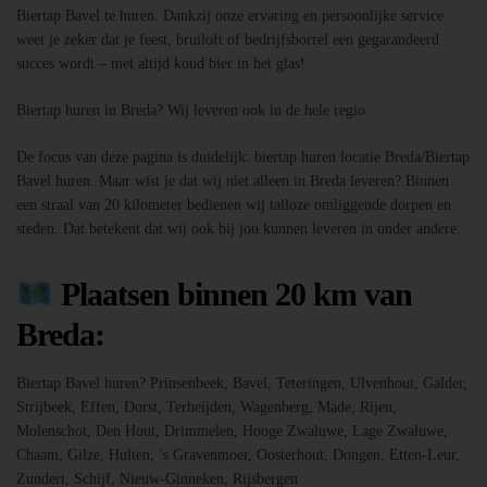
Biertap Bavel te huren. Dankzij onze ervaring en persoonlijke service
weet je zeker dat je feest, bruiloft of bedrijfsborrel een gegarandeerd
succes wordt – met altijd koud bier in het glas!
Biertap huren in Breda? Wij leveren ook in de hele regio
De focus van deze pagina is duidelijk: biertap huren locatie Breda/Biertap
Bavel huren. Maar wist je dat wij niet alleen in Breda leveren? Binnen
een straal van 20 kilometer bedienen wij talloze omliggende dorpen en
steden. Dat betekent dat wij ook bij jou kunnen leveren in onder andere:
Plaatsen binnen 20 km van
Breda:
Biertap Bavel huren? Prinsenbeek, Bavel, Teteringen, Ulvenhout, Galder,
Strijbeek, Effen, Dorst, Terheijden, Wagenberg, Made, Rijen,
Molenschot, Den Hout, Drimmelen, Hooge Zwaluwe, Lage Zwaluwe,
Chaam, Gilze, Hulten, ’s Gravenmoer, Oosterhout, Dongen, Etten-Leur,
Zundert, Schijf, Nieuw-Ginneken, Rijsbergen