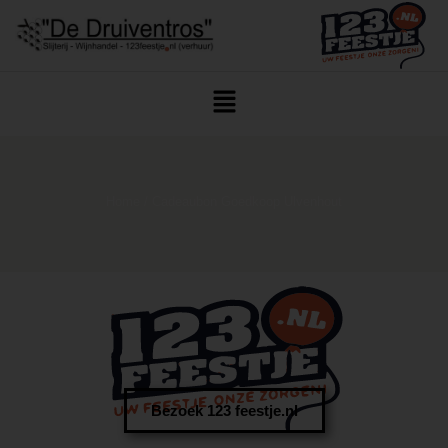
Home
/ Cadeaubon Goedkoop Ulvenhout
Bezoek 123 feestje.nl