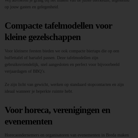
Wij adviseren je graag bij het maken van de juiste bierkeuze, afgestemd
op jouw gasten en gelegenheid.
Compacte tafelmodellen voor
kleine gezelschappen
Voor kleinere feesten bieden we ook compacte biertaps die op een
buffettafel of bartafel passen. Deze tafelmodellen zijn
gebruiksvriendelijk, snel aangesloten en perfect voor bijvoorbeeld
verjaardagen of BBQ’s.
Ze zijn licht van gewicht, werken op standaard stopcontacten en zijn
ideaal wanneer je beperkte ruimte hebt.
Voor horeca, verenigingen en
evenementen
Horecaondernemers en organisatoren van evenementen in Breda maken