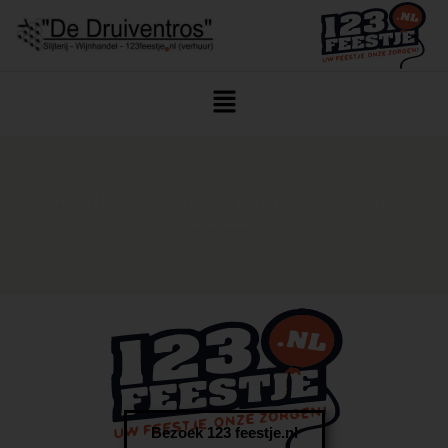
Home
/
Drank
/
Sterke Drank
/
Binnenland
/ Notaris Jonge
Graanjenever 70cl
Bezoek 123 feestje.nl