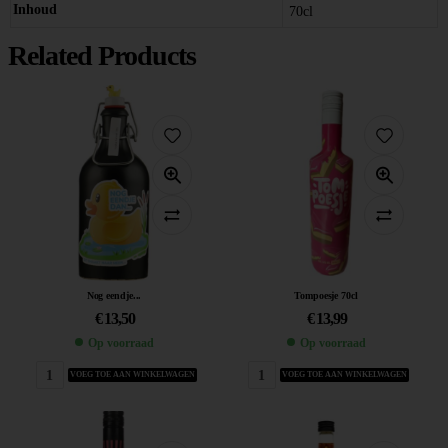
Inhoud
70cl
Related Products
Nog eendje...
Tompoesje 70cl
€
13,50
€
13,99
Op voorraad
Op voorraad
VOEG TOE AAN WINKELWAGEN
VOEG TOE AAN WINKELWAGEN