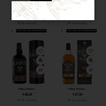
Teeling Single...
Teeling Whiskey...
€
36,50
€
43,60
Op voorraad
Op voorraad
VOEG TOE AAN WINKELWAGEN
VOEG TOE AAN WINKELWAGEN
Teeling Whiskey...
Teeling Whiskey...
€
46,30
€
47,50
Op voorraad
Op voorraad