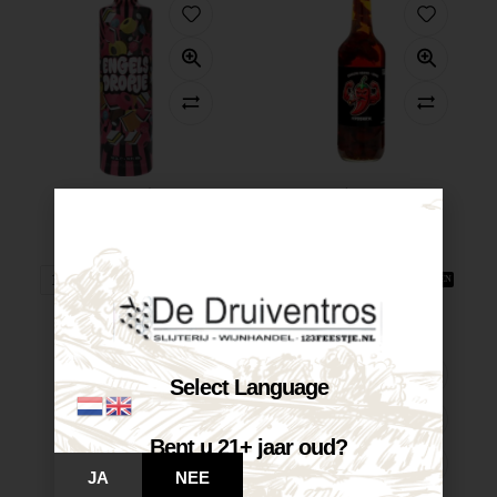
Engels Dropje...
Carolina Reaper...
€
14,40
€
23,95
Op voorraad
Op voorraad
VOEG TOE AAN WINKELWAGEN
VOEG TOE AAN WINKELWAGEN
Select Language
Bent u 21+ jaar oud?
JA
NEE