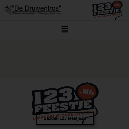
Home
/ Cadeaubon Voor Feest Prinsenbeek
Bezoek 123 feestje.nl