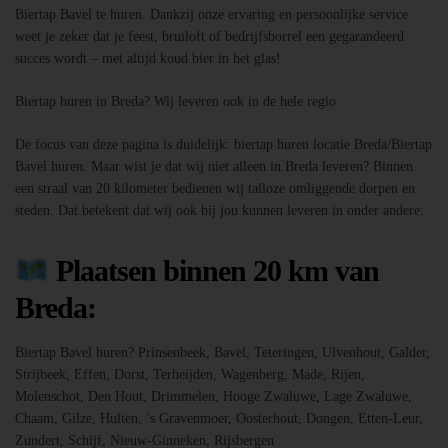
Biertap Bavel te huren. Dankzij onze ervaring en persoonlijke service
weet je zeker dat je feest, bruiloft of bedrijfsborrel een gegarandeerd
succes wordt – met altijd koud bier in het glas!
Biertap huren in Breda? Wij leveren ook in de hele regio
De focus van deze pagina is duidelijk: biertap huren locatie Breda/Biertap
Bavel huren. Maar wist je dat wij niet alleen in Breda leveren? Binnen
een straal van 20 kilometer bedienen wij talloze omliggende dorpen en
steden. Dat betekent dat wij ook bij jou kunnen leveren in onder andere:
Plaatsen binnen 20 km van
Breda:
Biertap Bavel huren? Prinsenbeek, Bavel, Teteringen, Ulvenhout, Galder,
Strijbeek, Effen, Dorst, Terheijden, Wagenberg, Made, Rijen,
Molenschot, Den Hout, Drimmelen, Hooge Zwaluwe, Lage Zwaluwe,
Chaam, Gilze, Hulten, ’s Gravenmoer, Oosterhout, Dongen, Etten-Leur,
Zundert, Schijf, Nieuw-Ginneken, Rijsbergen