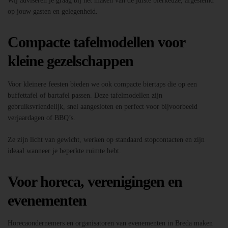
Wij adviseren je graag bij het maken van de juiste bierkeuze, afgestemd
op jouw gasten en gelegenheid.
Compacte tafelmodellen voor
kleine gezelschappen
Voor kleinere feesten bieden we ook compacte biertaps die op een
buffettafel of bartafel passen. Deze tafelmodellen zijn
gebruiksvriendelijk, snel aangesloten en perfect voor bijvoorbeeld
verjaardagen of BBQ’s.
Ze zijn licht van gewicht, werken op standaard stopcontacten en zijn
ideaal wanneer je beperkte ruimte hebt.
Voor horeca, verenigingen en
evenementen
Horecaondernemers en organisatoren van evenementen in Breda maken