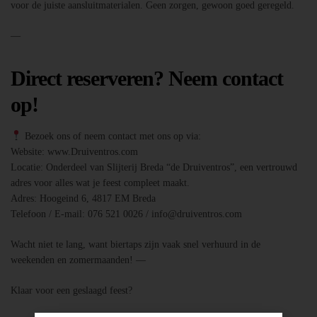
voor de juiste aansluitmaterialen. Geen zorgen, gewoon goed geregeld.
—
Direct reserveren? Neem contact
op!
Bezoek ons of neem contact met ons op via:
Website: www.Druiventros.com
Locatie: Onderdeel van Slijterij Breda “de Druiventros”, een vertrouwd
adres voor alles wat je feest compleet maakt.
Adres: Hoogeind 6, 4817 EM Breda
Telefoon / E-mail: 076 521 0026 / info@druiventros.com
Wacht niet te lang, want biertaps zijn vaak snel verhuurd in de
weekenden en zomermaanden! —
Klaar voor een geslaagd feest?