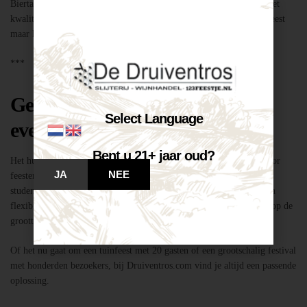
Biertap huren locatie Breda – snel geregeld via Druiventros.com, met
kwaliteit en service van Slijterij Breda “de Druiventros”. Laat het feest
maar komen!
***
Geschikt voor elk type feest of
Select Language
evenement
Bent u 21+ jaar oud?
Het huren van een biertap in locatie Breda is niet alleen geschikt voor
JA
NEE
feesten thuis, maar ook voor bedrijfsevenementen, buurtfeesten,
studentenfeestjes en verenigingsactiviteiten. Dankzij de mobiliteit en
flexibiliteit van onze tapinstallaties kunnen we moeiteloos inspelen op de
grootte en aard van elk evenement.
Of het nu gaat om een tuinfeest met 20 gasten of een grootschalig festival
met honderden bezoekers, bij Druiventros.com vind je altijd een passende
oplossing.