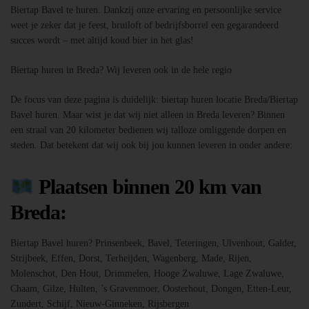
Biertap Bavel te huren. Dankzij onze ervaring en persoonlijke service
weet je zeker dat je feest, bruiloft of bedrijfsborrel een gegarandeerd
succes wordt – met altijd koud bier in het glas!
Biertap huren in Breda? Wij leveren ook in de hele regio
De focus van deze pagina is duidelijk: biertap huren locatie Breda/Biertap
Bavel huren. Maar wist je dat wij niet alleen in Breda leveren? Binnen
een straal van 20 kilometer bedienen wij talloze omliggende dorpen en
steden. Dat betekent dat wij ook bij jou kunnen leveren in onder andere:
Plaatsen binnen 20 km van
Breda:
Biertap Bavel huren? Prinsenbeek, Bavel, Teteringen, Ulvenhout, Galder,
Strijbeek, Effen, Dorst, Terheijden, Wagenberg, Made, Rijen,
Molenschot, Den Hout, Drimmelen, Hooge Zwaluwe, Lage Zwaluwe,
Chaam, Gilze, Hulten, ’s Gravenmoer, Oosterhout, Dongen, Etten-Leur,
Zundert, Schijf, Nieuw-Ginneken, Rijsbergen