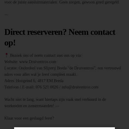
voor de juiste aansluitmaterialen. Geen zorgen, gewoon goed geregeld.
—
Direct reserveren? Neem contact
op!
Bezoek ons of neem contact met ons op via:
Website: www.Druiventros.com
Locatie: Onderdeel van Slijterij Breda “de Druiventros”, een vertrouwd
adres voor alles wat je feest compleet maakt.
Adres: Hoogeind 6, 4817 EM Breda
Telefoon / E-mail: 076 521 0026 / info@druiventros.com
Wacht niet te lang, want biertaps zijn vaak snel verhuurd in de
weekenden en zomermaanden! —
Klaar voor een geslaagd feest?