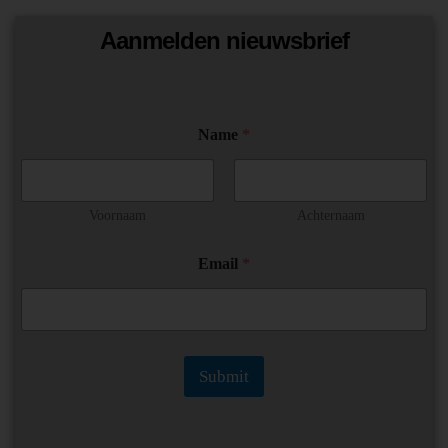
Aanmelden nieuwsbrief
E
Name
*
m
a
i
l
N
Voornaam
Achternaam
a
m
Email
*
e
*
Submit