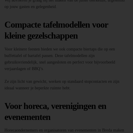
Wij adviseren je graag bij het maken van de juiste bierkeuze, afgestemd
op jouw gasten en gelegenheid.
Compacte tafelmodellen voor
kleine gezelschappen
Voor kleinere feesten bieden we ook compacte biertaps die op een
buffettafel of bartafel passen. Deze tafelmodellen zijn
gebruiksvriendelijk, snel aangesloten en perfect voor bijvoorbeeld
verjaardagen of BBQ’s.
Ze zijn licht van gewicht, werken op standaard stopcontacten en zijn
ideaal wanneer je beperkte ruimte hebt.
Voor horeca, verenigingen en
evenementen
Horecaondernemers en organisatoren van evenementen in Breda maken