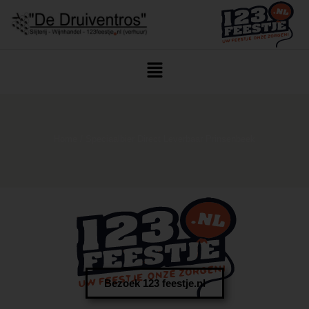
Home
/ Speciaalbier Direct Leverbaar Prinsenbeek
Bezoek 123 feestje.nl