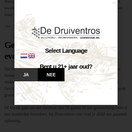
Biertap huren locatie Breda – snel geregeld via Druiventros.com, met
kwaliteit en service van Slijterij Breda “de Druiventros”. Laat het feest
maar komen!
***
Geschikt voor elk type feest of
Select Language
evenement
Bent u 21+ jaar oud?
Het huren van een biertap in locatie Breda is niet alleen geschikt voor
JA
NEE
feesten thuis, maar ook voor bedrijfsevenementen, buurtfeesten,
studentenfeestjes en verenigingsactiviteiten. Dankzij de mobiliteit en
flexibiliteit van onze tapinstallaties kunnen we moeiteloos inspelen op de
grootte en aard van elk evenement.
Of het nu gaat om een tuinfeest met 20 gasten of een grootschalig festival
met honderden bezoekers, bij Druiventros.com vind je altijd een passende
oplossing.