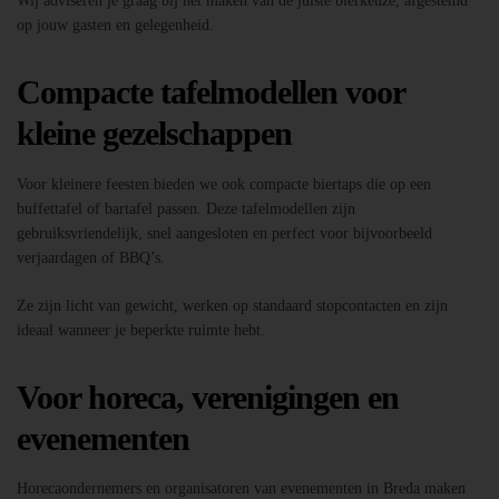
Wij adviseren je graag bij het maken van de juiste bierkeuze, afgestemd
op jouw gasten en gelegenheid.
Compacte tafelmodellen voor
kleine gezelschappen
Voor kleinere feesten bieden we ook compacte biertaps die op een
buffettafel of bartafel passen. Deze tafelmodellen zijn
gebruiksvriendelijk, snel aangesloten en perfect voor bijvoorbeeld
verjaardagen of BBQ’s.
Ze zijn licht van gewicht, werken op standaard stopcontacten en zijn
ideaal wanneer je beperkte ruimte hebt.
Voor horeca, verenigingen en
evenementen
Horecaondernemers en organisatoren van evenementen in Breda maken