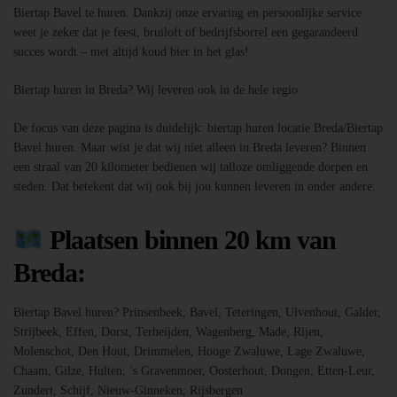
Biertap Bavel te huren. Dankzij onze ervaring en persoonlijke service
weet je zeker dat je feest, bruiloft of bedrijfsborrel een gegarandeerd
succes wordt – met altijd koud bier in het glas!
Biertap huren in Breda? Wij leveren ook in de hele regio
De focus van deze pagina is duidelijk: biertap huren locatie Breda/Biertap
Bavel huren. Maar wist je dat wij niet alleen in Breda leveren? Binnen
een straal van 20 kilometer bedienen wij talloze omliggende dorpen en
steden. Dat betekent dat wij ook bij jou kunnen leveren in onder andere:
Plaatsen binnen 20 km van
Breda:
Biertap Bavel huren? Prinsenbeek, Bavel, Teteringen, Ulvenhout, Galder,
Strijbeek, Effen, Dorst, Terheijden, Wagenberg, Made, Rijen,
Molenschot, Den Hout, Drimmelen, Hooge Zwaluwe, Lage Zwaluwe,
Chaam, Gilze, Hulten, ’s Gravenmoer, Oosterhout, Dongen, Etten-Leur,
Zundert, Schijf, Nieuw-Ginneken, Rijsbergen