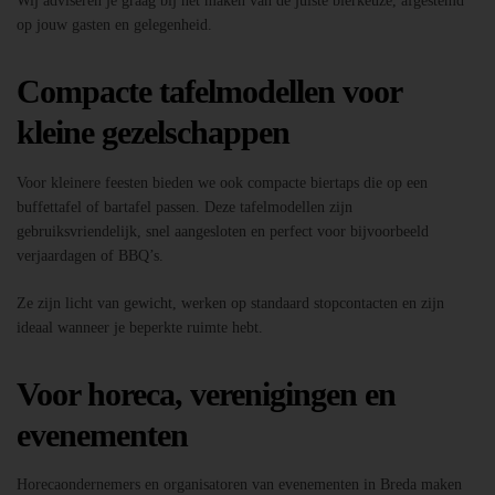
Wij adviseren je graag bij het maken van de juiste bierkeuze, afgestemd
op jouw gasten en gelegenheid.
Compacte tafelmodellen voor
kleine gezelschappen
Voor kleinere feesten bieden we ook compacte biertaps die op een
buffettafel of bartafel passen. Deze tafelmodellen zijn
gebruiksvriendelijk, snel aangesloten en perfect voor bijvoorbeeld
verjaardagen of BBQ’s.
Ze zijn licht van gewicht, werken op standaard stopcontacten en zijn
ideaal wanneer je beperkte ruimte hebt.
Voor horeca, verenigingen en
evenementen
Horecaondernemers en organisatoren van evenementen in Breda maken