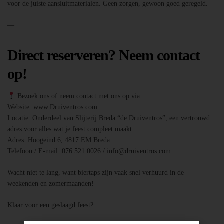
voor de juiste aansluitmaterialen. Geen zorgen, gewoon goed geregeld.
—
Direct reserveren? Neem contact
op!
Bezoek ons of neem contact met ons op via:
Website: www.Druiventros.com
Locatie: Onderdeel van Slijterij Breda “de Druiventros”, een vertrouwd
adres voor alles wat je feest compleet maakt.
Adres: Hoogeind 6, 4817 EM Breda
Telefoon / E-mail: 076 521 0026 / info@druiventros.com
Wacht niet te lang, want biertaps zijn vaak snel verhuurd in de
weekenden en zomermaanden! —
Klaar voor een geslaagd feest?