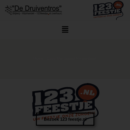
Home
/ Cava Met Spoed Prinsenbeek
Bezoek 123 feestje.nl