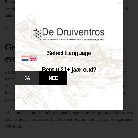
Biertap huren locatie Breda – snel geregeld via Druiventros.com, met
kwaliteit en service van Slijterij Breda “de Druiventros”. Laat het feest
maar komen!
***
Geschikt voor elk type feest of
Select Language
evenement
Bent u 21+ jaar oud?
Het huren van een biertap in locatie Breda is niet alleen geschikt voor
JA
NEE
feesten thuis, maar ook voor bedrijfsevenementen, buurtfeesten,
studentenfeestjes en verenigingsactiviteiten. Dankzij de mobiliteit en
flexibiliteit van onze tapinstallaties kunnen we moeiteloos inspelen op de
grootte en aard van elk evenement.
Of het nu gaat om een tuinfeest met 20 gasten of een grootschalig festival
met honderden bezoekers, bij Druiventros.com vind je altijd een passende
oplossing.