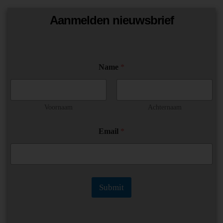
Aanmelden nieuwsbrief
Name
*
Voornaam
Achternaam
N
Email
*
a
m
e
E
m
a
Submit
i
l
E
m