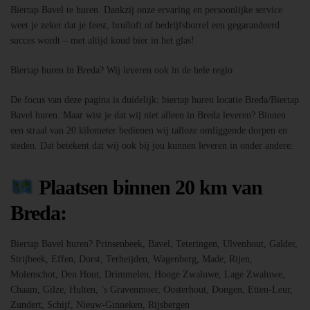
Biertap Bavel te huren. Dankzij onze ervaring en persoonlijke service
weet je zeker dat je feest, bruiloft of bedrijfsborrel een gegarandeerd
succes wordt – met altijd koud bier in het glas!
Biertap huren in Breda? Wij leveren ook in de hele regio
De focus van deze pagina is duidelijk: biertap huren locatie Breda/Biertap
Bavel huren. Maar wist je dat wij niet alleen in Breda leveren? Binnen
een straal van 20 kilometer bedienen wij talloze omliggende dorpen en
steden. Dat betekent dat wij ook bij jou kunnen leveren in onder andere:
Plaatsen binnen 20 km van
Breda:
Biertap Bavel huren? Prinsenbeek, Bavel, Teteringen, Ulvenhout, Galder,
Strijbeek, Effen, Dorst, Terheijden, Wagenberg, Made, Rijen,
Molenschot, Den Hout, Drimmelen, Hooge Zwaluwe, Lage Zwaluwe,
Chaam, Gilze, Hulten, ’s Gravenmoer, Oosterhout, Dongen, Etten-Leur,
Zundert, Schijf, Nieuw-Ginneken, Rijsbergen