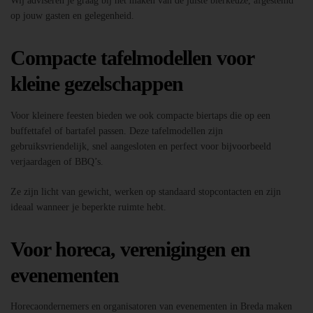
Wij adviseren je graag bij het maken van de juiste bierkeuze, afgestemd
op jouw gasten en gelegenheid.
Compacte tafelmodellen voor
kleine gezelschappen
Voor kleinere feesten bieden we ook compacte biertaps die op een
buffettafel of bartafel passen. Deze tafelmodellen zijn
gebruiksvriendelijk, snel aangesloten en perfect voor bijvoorbeeld
verjaardagen of BBQ’s.
Ze zijn licht van gewicht, werken op standaard stopcontacten en zijn
ideaal wanneer je beperkte ruimte hebt.
Voor horeca, verenigingen en
evenementen
Horecaondernemers en organisatoren van evenementen in Breda maken