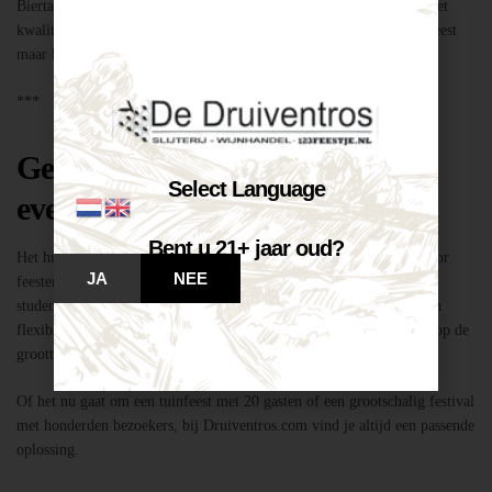
Biertap huren locatie Breda – snel geregeld via Druiventros.com, met
kwaliteit en service van Slijterij Breda “de Druiventros”. Laat het feest
maar komen!
***
Geschikt voor elk type feest of
Select Language
evenement
Bent u 21+ jaar oud?
Het huren van een biertap in locatie Breda is niet alleen geschikt voor
JA
NEE
feesten thuis, maar ook voor bedrijfsevenementen, buurtfeesten,
studentenfeestjes en verenigingsactiviteiten. Dankzij de mobiliteit en
flexibiliteit van onze tapinstallaties kunnen we moeiteloos inspelen op de
grootte en aard van elk evenement.
Of het nu gaat om een tuinfeest met 20 gasten of een grootschalig festival
met honderden bezoekers, bij Druiventros.com vind je altijd een passende
oplossing.