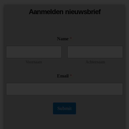
Aanmelden nieuwsbrief
N
Name
*
a
m
e
E
m
Voornaam
Achternaam
a
i
Email
*
l
*
Submit