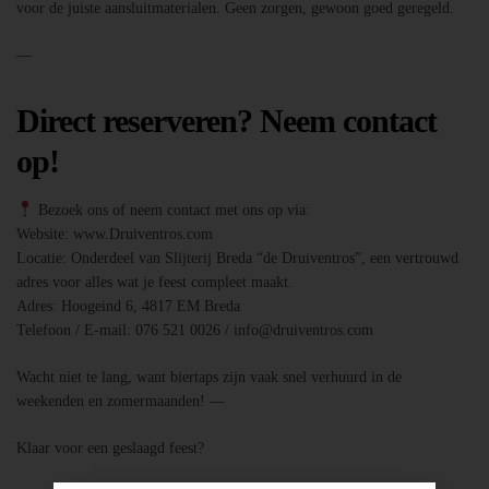
voor de juiste aansluitmaterialen. Geen zorgen, gewoon goed geregeld.
—
Direct reserveren? Neem contact
op!
Bezoek ons of neem contact met ons op via:
Website: www.Druiventros.com
Locatie: Onderdeel van Slijterij Breda “de Druiventros”, een vertrouwd
adres voor alles wat je feest compleet maakt.
Adres: Hoogeind 6, 4817 EM Breda
Telefoon / E-mail: 076 521 0026 / info@druiventros.com
Wacht niet te lang, want biertaps zijn vaak snel verhuurd in de
weekenden en zomermaanden! —
Klaar voor een geslaagd feest?