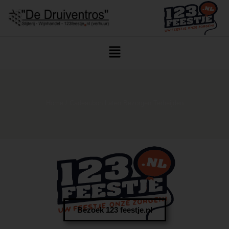
Home
/ Cadeaubon Laten Bezorgen Terheijden
Bezoek 123 feestje.nl