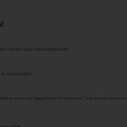
p!
res voor alles wat je feest compleet maakt.
den en zomermaanden! —
iteit en service van Slijterij Breda “de Druiventros”. Laat het feest maar kome