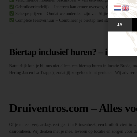
Verschillende modellen beschikbaar – Van eenvoudige biertaps tot comple
Gebruiksvriendelijk – Iedereen kan ermee overweg. Geen ervaring no
Scherpe prijzen – Omdat we onderdeel zijn van Slijterij Breda “de Druiv
Complete feestverhuur – Combineer je biertap met statafels, buffettafe
JA
—
Biertap inclusief huren? – inclusief
Natuurlijk kun je bij ons niet alleen een biertap huren in locatie Breda, 
Hertog Jan en La Trappe), zodat jij zorgeloos kunt genieten. Wij adviseren
—
Druiventros.com – Alles vo
Of je nu een verjaardagsfeest geeft in Prinsenbeek, een bruiloft viert in 
daaromheen. Wij denken met je mee, leveren op locatie en zorgen voor de