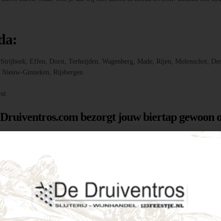
da:
r, Strijbeek, Effen, Dorst, Terheijden, Wagenberg, Made, Rijen, Molenschot
f, Nieuw-Ginneken, Rijsbergen
ut
 Druiventros.com bezorgt jouw biertap gewoon o
g hebt om jouw feest of evenement te laten slage
menten als intieme tuinfeestjes. Enkele voordele
tijd een perfect koud biertje binnen handbereik.