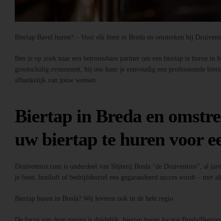
Biertap Bavel huren? – Voor elk feest in Breda en omstreken bij Druiven
Ben je op zoek naar een betrouwbare partner om een biertap te huren in loc
grootschalig evenement, bij ons huur je eenvoudig een professionele bier
afhankelijk van jouw wensen.
Biertap in Breda en omstre
uw biertap te huren voor ee
Druiventros.com is onderdeel van Slijterij Breda “de Druiventros”, al jar
je feest, bruiloft of bedrijfsborrel een gegarandeerd succes wordt – met alt
Biertap huren in Breda? Wij leveren ook in de hele regio
De focus van deze pagina is duidelijk: biertap huren locatie Breda/Bierta