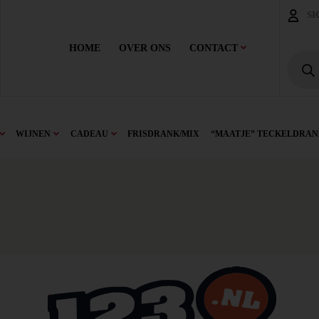
SI
HOME
OVER ONS
CONTACT
WIJNEN
CADEAU
FRISDRANK/MIX
“MAATJE” TECKELDRAN
Home
/ Gin Gilze