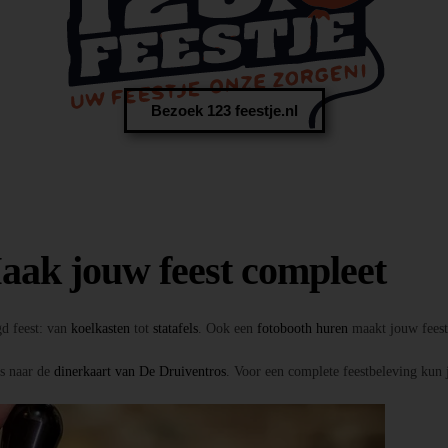
Bezoek 123 feestje.nl
aak jouw feest compleet
gd feest: van
koelkasten
tot
statafels
. Ook een
fotobooth huren
maakt jouw feest 
ns naar de
dinerkaart van De Druiventros
. Voor een complete feestbeleving kun 