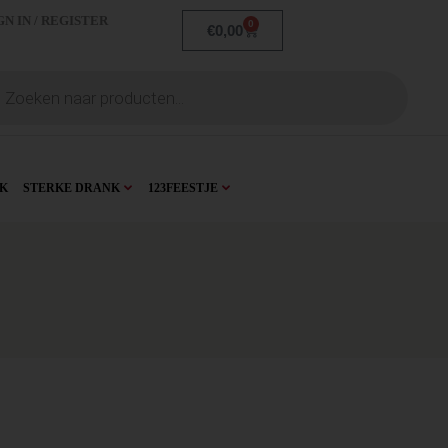
GN IN / REGISTER
0
€
0,00
K
STERKE DRANK
123FEESTJE