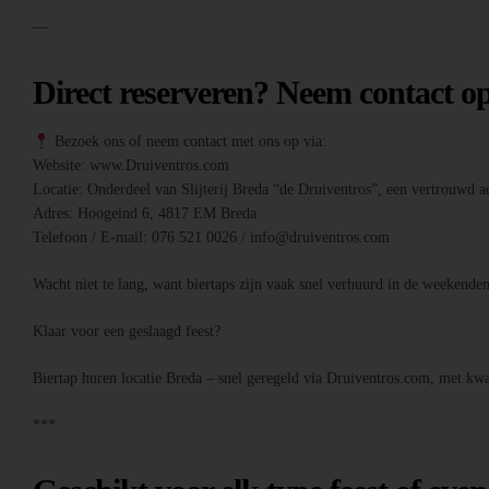
—
Direct reserveren? Neem contact o
Bezoek ons of neem contact met ons op via:
Website: www.Druiventros.com
Locatie: Onderdeel van Slijterij Breda “de Druiventros”, een vertrouwd ad
Adres: Hoogeind 6, 4817 EM Breda
Telefoon / E-mail: 076 521 0026 / info@druiventros.com
Wacht niet te lang, want biertaps zijn vaak snel verhuurd in de weeken
Klaar voor een geslaagd feest?
Biertap huren locatie Breda – snel geregeld via Druiventros.com, met kwal
***