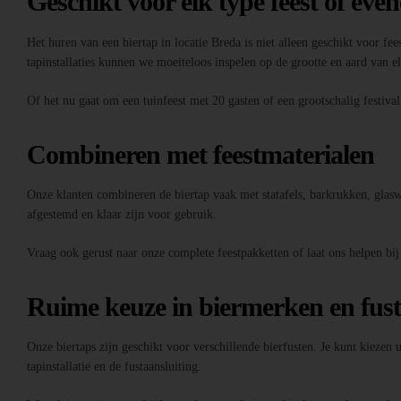
Geschikt voor elk type feest of eve
Het huren van een biertap in locatie Breda is niet alleen geschikt voor fee
tapinstallaties kunnen we moeiteloos inspelen op de grootte en aard van 
Of het nu gaat om een tuinfeest met 20 gasten of een grootschalig festiva
Combineren met feestmaterialen
Onze klanten combineren de biertap vaak met statafels, barkrukken, glaswer
afgestemd en klaar zijn voor gebruik.
Vraag ook gerust naar onze complete feestpakketten of laat ons helpen bij
Ruime keuze in biermerken en fus
Onze biertaps zijn geschikt voor verschillende bierfusten. Je kunt kiezen
tapinstallatie en de fustaansluiting.