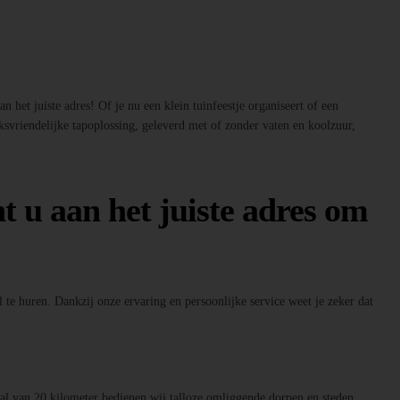
 het juiste adres! Of je nu een klein tuinfeestje organiseert of een
ksvriendelijke tapoplossing, geleverd met of zonder vaten en koolzuur,
t u aan het juiste adres om
 te huren. Dankzij onze ervaring en persoonlijke service weet je zeker dat
raal van 20 kilometer bedienen wij talloze omliggende dorpen en steden.