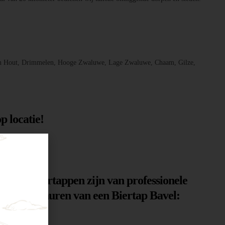
, Den Hout, Drimmelen, Hooge Zwaluwe, Lage Zwaluwe, Chaam, Gilze,
p locatie!
n. Onze biertappen zijn van professionele
n voor het huren van een Biertap Bavel: