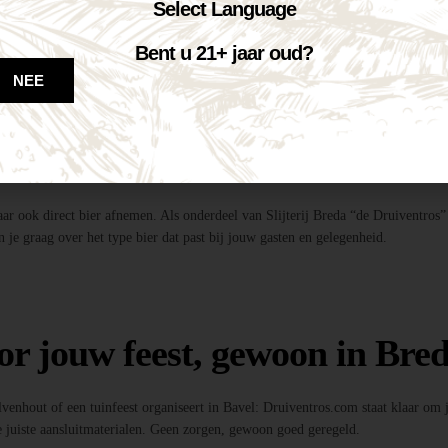
te tapinstallaties inclusief fusten, koolzuur en onderstel.
Select Language
dig!
entros”, profiteer je van de beste deal én topkwaliteit bier.
Bent u 21+ jaar oud?
ls, feestverlichting, photobooths en meer!
NEE
 bier?
maar ook direct bier afnemen. Als onderdeel van Slijterij Breda “de Druiventros”
 je graag over het type bier dat past bij jouw gasten en gelegenheid.
or jouw feest, gewoon in Bred
Ulvenhout of een tuinfeest organiseert in Bavel: Druiventros.com staat klaar om
 juiste aansluitmaterialen. Geen zorgen, gewoon goed geregeld.