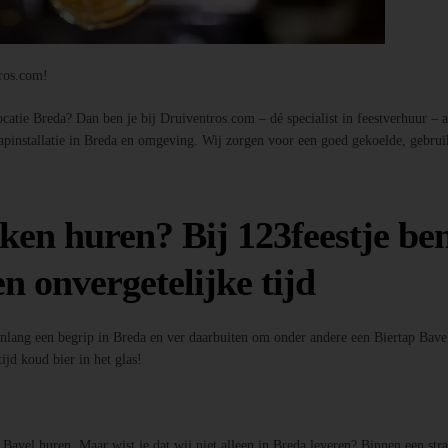
tros.com!
atie Breda? Dan ben je bij Druiventros.com – dé specialist in feestverhuur – aan
tapinstallatie in Breda en omgeving. Wij zorgen voor een goed gekoelde, gebrui
ken huren? Bij 123feestje ben
n onvergetelijke tijd
enlang een begrip in Breda en ver daarbuiten om onder andere een Biertap Bavel
ijd koud bier in het glas!
p Bavel huren. Maar wist je dat wij niet alleen in Breda leveren? Binnen een st