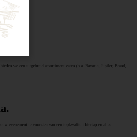
 bieden we een uitgebreid assortiment vaten (o.a. Bavaria, Jupiler, Brand,
a.
 jouw evenement te voorzien van een topkwaliteit biertap en alles