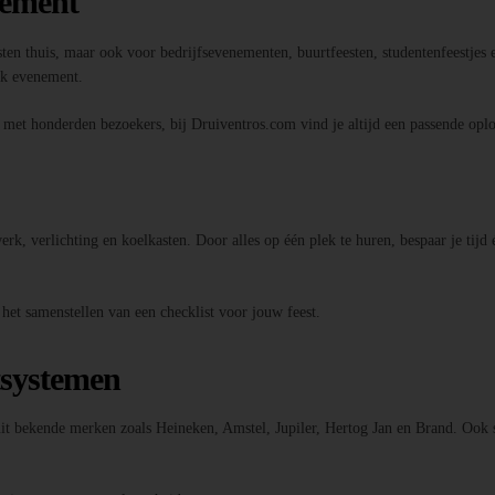
nement
sten thuis, maar ook voor bedrijfsevenementen, buurtfeesten, studentenfeestjes e
elk evenement.
l met honderden bezoekers, bij Druiventros.com vind je altijd een passende oplo
k, verlichting en koelkasten. Door alles op één plek te huren, bespaar je tijd 
 het samenstellen van een checklist voor jouw feest.
tsystemen
 uit bekende merken zoals Heineken, Amstel, Jupiler, Hertog Jan en Brand. Ook 