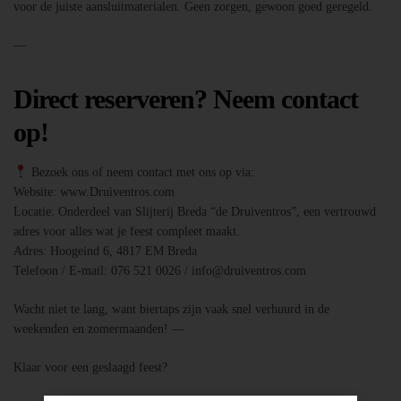
voor de juiste aansluitmaterialen. Geen zorgen, gewoon goed geregeld.
—
Direct reserveren? Neem contact
op!
Bezoek ons of neem contact met ons op via:
Website: www.Druiventros.com
Locatie: Onderdeel van Slijterij Breda “de Druiventros”, een vertrouwd
adres voor alles wat je feest compleet maakt.
Adres: Hoogeind 6, 4817 EM Breda
Telefoon / E-mail: 076 521 0026 / info@druiventros.com
Wacht niet te lang, want biertaps zijn vaak snel verhuurd in de
weekenden en zomermaanden! —
Klaar voor een geslaagd feest?