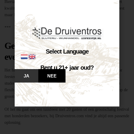
Biertap huren locatie Breda – snel geregeld via Druiventros.com, met
kwaliteit en service van Slijterij Breda “de Druiventros”. Laat het feest
maar komen!
***
Geschikt voor elk type feest of
Select Language
evenement
Bent u 21+ jaar oud?
Het huren van een biertap in locatie Breda is niet alleen geschikt voor
JA
NEE
feesten thuis, maar ook voor bedrijfsevenementen, buurtfeesten,
studentenfeestjes en verenigingsactiviteiten. Dankzij de mobiliteit en
flexibiliteit van onze tapinstallaties kunnen we moeiteloos inspelen op de
grootte en aard van elk evenement.
Of het nu gaat om een tuinfeest met 20 gasten of een grootschalig festival
met honderden bezoekers, bij Druiventros.com vind je altijd een passende
oplossing.