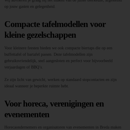
Wij adviseren je graag bij het maken van de juiste bierkeuze, afgestemd
op jouw gasten en gelegenheid.
Compacte tafelmodellen voor
kleine gezelschappen
Voor kleinere feesten bieden we ook compacte biertaps die op een
buffettafel of bartafel passen. Deze tafelmodellen zijn
gebruiksvriendelijk, snel aangesloten en perfect voor bijvoorbeeld
verjaardagen of BBQ’s.
Ze zijn licht van gewicht, werken op standaard stopcontacten en zijn
ideaal wanneer je beperkte ruimte hebt.
Voor horeca, verenigingen en
evenementen
Horecaondernemers en organisatoren van evenementen in Breda maken