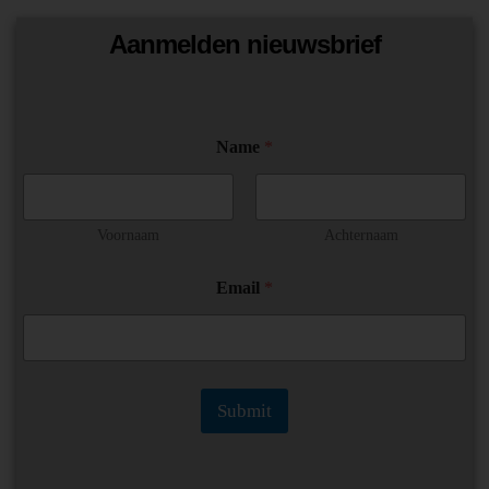
Aanmelden nieuwsbrief
Name
*
Voornaam
Achternaam
N
Email
*
a
m
e
*
E
m
Submit
a
i
l