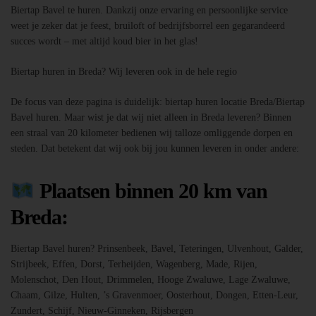
Biertap Bavel te huren. Dankzij onze ervaring en persoonlijke service
weet je zeker dat je feest, bruiloft of bedrijfsborrel een gegarandeerd
succes wordt – met altijd koud bier in het glas!
Biertap huren in Breda? Wij leveren ook in de hele regio
De focus van deze pagina is duidelijk: biertap huren locatie Breda/Biertap
Bavel huren. Maar wist je dat wij niet alleen in Breda leveren? Binnen
een straal van 20 kilometer bedienen wij talloze omliggende dorpen en
steden. Dat betekent dat wij ook bij jou kunnen leveren in onder andere:
Plaatsen binnen 20 km van
Breda:
Biertap Bavel huren? Prinsenbeek, Bavel, Teteringen, Ulvenhout, Galder,
Strijbeek, Effen, Dorst, Terheijden, Wagenberg, Made, Rijen,
Molenschot, Den Hout, Drimmelen, Hooge Zwaluwe, Lage Zwaluwe,
Chaam, Gilze, Hulten, ’s Gravenmoer, Oosterhout, Dongen, Etten-Leur,
Zundert, Schijf, Nieuw-Ginneken, Rijsbergen