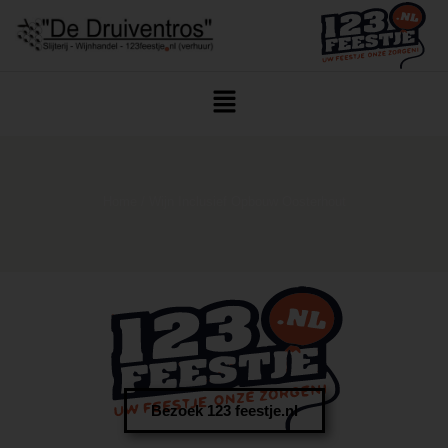
Home
/ Wijn Inclusief Opbouw Oosterhout
Bezoek 123 feestje.nl