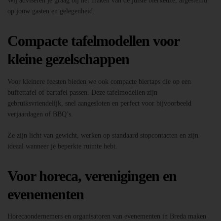
Wij adviseren je graag bij het maken van de juiste bierkeuze, afgestemd
op jouw gasten en gelegenheid.
Compacte tafelmodellen voor
kleine gezelschappen
Voor kleinere feesten bieden we ook compacte biertaps die op een
buffettafel of bartafel passen. Deze tafelmodellen zijn
gebruiksvriendelijk, snel aangesloten en perfect voor bijvoorbeeld
verjaardagen of BBQ’s.
Ze zijn licht van gewicht, werken op standaard stopcontacten en zijn
ideaal wanneer je beperkte ruimte hebt.
Voor horeca, verenigingen en
evenementen
Horecaondernemers en organisatoren van evenementen in Breda maken