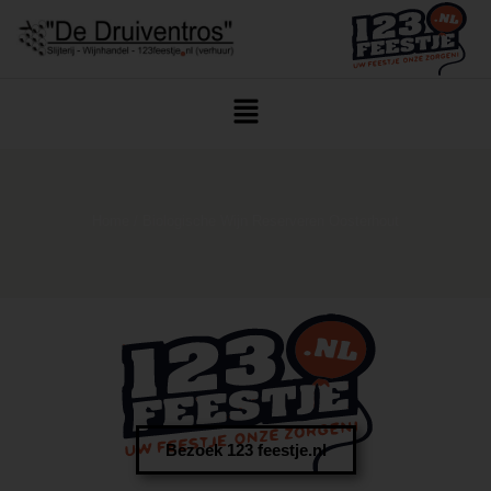
Home
/ Biologische Wijn Reserveren Oosterhout
Bezoek 123 feestje.nl