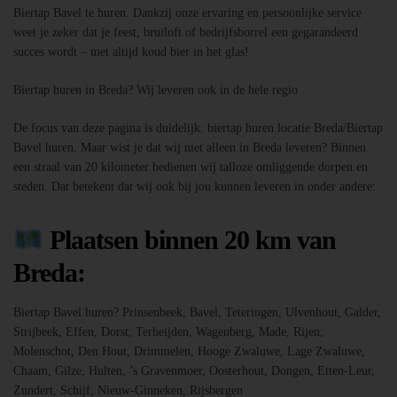
Biertap Bavel te huren. Dankzij onze ervaring en persoonlijke service
weet je zeker dat je feest, bruiloft of bedrijfsborrel een gegarandeerd
succes wordt – met altijd koud bier in het glas!
Biertap huren in Breda? Wij leveren ook in de hele regio
De focus van deze pagina is duidelijk: biertap huren locatie Breda/Biertap
Bavel huren. Maar wist je dat wij niet alleen in Breda leveren? Binnen
een straal van 20 kilometer bedienen wij talloze omliggende dorpen en
steden. Dat betekent dat wij ook bij jou kunnen leveren in onder andere:
Plaatsen binnen 20 km van
Breda:
Biertap Bavel huren? Prinsenbeek, Bavel, Teteringen, Ulvenhout, Galder,
Strijbeek, Effen, Dorst, Terheijden, Wagenberg, Made, Rijen,
Molenschot, Den Hout, Drimmelen, Hooge Zwaluwe, Lage Zwaluwe,
Chaam, Gilze, Hulten, ’s Gravenmoer, Oosterhout, Dongen, Etten-Leur,
Zundert, Schijf, Nieuw-Ginneken, Rijsbergen