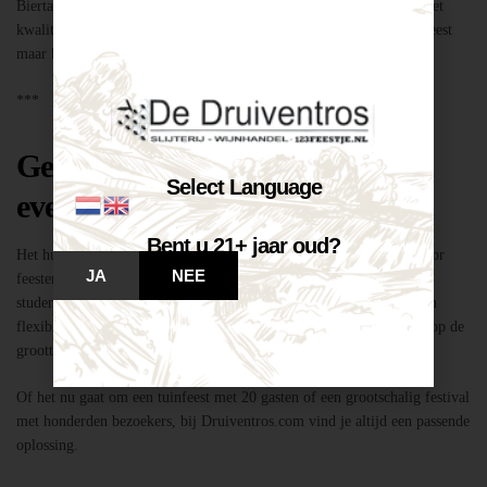
Biertap huren locatie Breda – snel geregeld via Druiventros.com, met
kwaliteit en service van Slijterij Breda “de Druiventros”. Laat het feest
maar komen!
***
Geschikt voor elk type feest of
Select Language
evenement
Bent u 21+ jaar oud?
Het huren van een biertap in locatie Breda is niet alleen geschikt voor
JA
NEE
feesten thuis, maar ook voor bedrijfsevenementen, buurtfeesten,
studentenfeestjes en verenigingsactiviteiten. Dankzij de mobiliteit en
flexibiliteit van onze tapinstallaties kunnen we moeiteloos inspelen op de
grootte en aard van elk evenement.
Of het nu gaat om een tuinfeest met 20 gasten of een grootschalig festival
met honderden bezoekers, bij Druiventros.com vind je altijd een passende
oplossing.