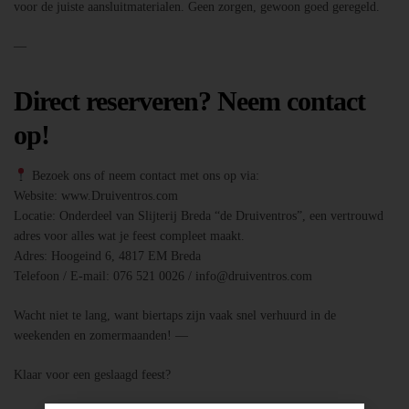
voor de juiste aansluitmaterialen. Geen zorgen, gewoon goed geregeld.
—
Direct reserveren? Neem contact
op!
Bezoek ons of neem contact met ons op via:
Website: www.Druiventros.com
Locatie: Onderdeel van Slijterij Breda “de Druiventros”, een vertrouwd
adres voor alles wat je feest compleet maakt.
Adres: Hoogeind 6, 4817 EM Breda
Telefoon / E-mail: 076 521 0026 / info@druiventros.com
Wacht niet te lang, want biertaps zijn vaak snel verhuurd in de
weekenden en zomermaanden! —
Klaar voor een geslaagd feest?