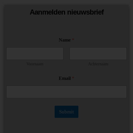
Aanmelden nieuwsbrief
Name
*
Voornaam
Achternaam
E
Email
*
m
a
i
l
E
m
Submit
a
i
l
E