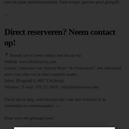
voor de juiste aansluitmaterialen. Geen zorgen, gewoon goed geregeld.
—
Direct reserveren? Neem contact
op!
Bezoek ons of neem contact met ons op via:
Website: www.Druiventros.com
Locatie: Onderdeel van Slijterij Breda “de Druiventros”, een vertrouwd
adres voor alles wat je feest compleet maakt.
Adres: Hoogeind 6, 4817 EM Breda
Telefoon / E-mail: 076 521 0026 / info@druiventros.com
Wacht niet te lang, want biertaps zijn vaak snel verhuurd in de
weekenden en zomermaanden! —
Klaar voor een geslaagd feest?