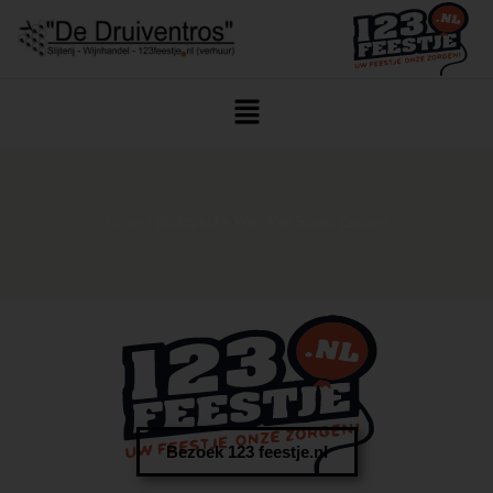
Home
/ Biologische Wijn Met Spoed Zundert
Bezoek 123 feestje.nl