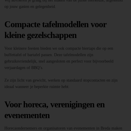
Wij adviseren je graag bij het maken van de juiste bierkeuze, afgestemd
op jouw gasten en gelegenheid.
Compacte tafelmodellen voor
kleine gezelschappen
Voor kleinere feesten bieden we ook compacte biertaps die op een
buffettafel of bartafel passen. Deze tafelmodellen zijn
gebruiksvriendelijk, snel aangesloten en perfect voor bijvoorbeeld
verjaardagen of BBQ’s.
Ze zijn licht van gewicht, werken op standaard stopcontacten en zijn
ideaal wanneer je beperkte ruimte hebt.
Voor horeca, verenigingen en
evenementen
Horecaondernemers en organisatoren van evenementen in Breda maken