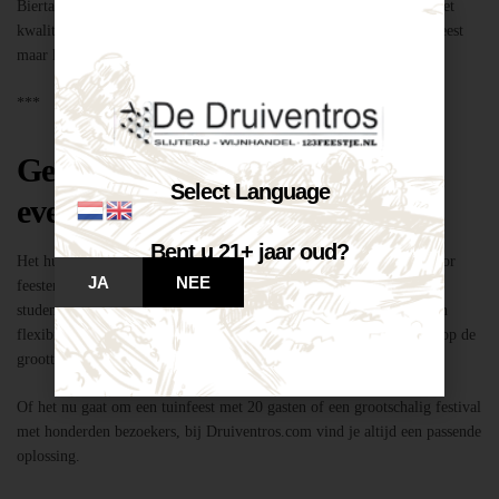
Biertap huren locatie Breda – snel geregeld via Druiventros.com, met
kwaliteit en service van Slijterij Breda “de Druiventros”. Laat het feest
maar komen!
***
Geschikt voor elk type feest of
Select Language
evenement
Bent u 21+ jaar oud?
Het huren van een biertap in locatie Breda is niet alleen geschikt voor
JA
NEE
feesten thuis, maar ook voor bedrijfsevenementen, buurtfeesten,
studentenfeestjes en verenigingsactiviteiten. Dankzij de mobiliteit en
flexibiliteit van onze tapinstallaties kunnen we moeiteloos inspelen op de
grootte en aard van elk evenement.
Of het nu gaat om een tuinfeest met 20 gasten of een grootschalig festival
met honderden bezoekers, bij Druiventros.com vind je altijd een passende
oplossing.