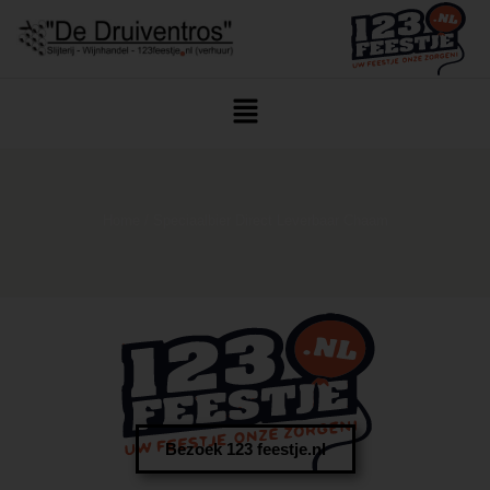
Home
/ Speciaalbier Direct Leverbaar Chaam
Bezoek 123 feestje.nl