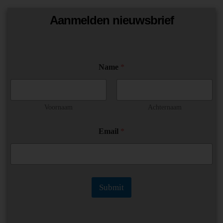
Aanmelden nieuwsbrief
Name
*
Voornaam
Achternaam
E
Email
*
m
a
i
l
*
N
Submit
a
m
e