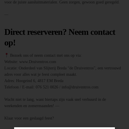
voor de juiste aansluitmaterialen. Geen zorgen, gewoon goed geregeld.
—
Direct reserveren? Neem contact
op!
Bezoek ons of neem contact met ons op via:
Website: www.Druiventros.com
Locatie: Onderdeel van Slijterij Breda “de Druiventros”, een vertrouwd
adres voor alles wat je feest compleet maakt.
Adres: Hoogeind 6, 4817 EM Breda
Telefoon / E-mail: 076 521 0026 / info@druiventros.com
Wacht niet te lang, want biertaps zijn vaak snel verhuurd in de
weekenden en zomermaanden! —
Klaar voor een geslaagd feest?