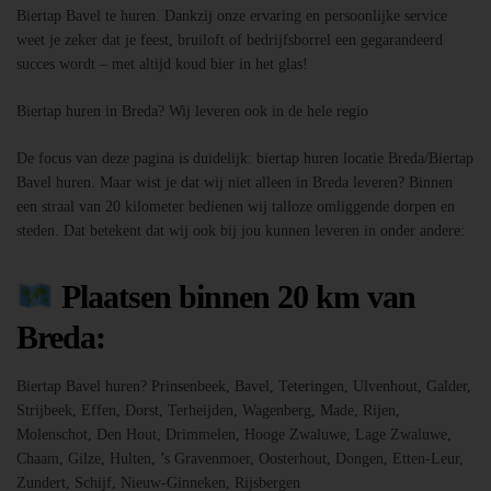
Biertap Bavel te huren. Dankzij onze ervaring en persoonlijke service
weet je zeker dat je feest, bruiloft of bedrijfsborrel een gegarandeerd
succes wordt – met altijd koud bier in het glas!
Biertap huren in Breda? Wij leveren ook in de hele regio
De focus van deze pagina is duidelijk: biertap huren locatie Breda/Biertap
Bavel huren. Maar wist je dat wij niet alleen in Breda leveren? Binnen
een straal van 20 kilometer bedienen wij talloze omliggende dorpen en
steden. Dat betekent dat wij ook bij jou kunnen leveren in onder andere:
Plaatsen binnen 20 km van
Breda:
Biertap Bavel huren? Prinsenbeek, Bavel, Teteringen, Ulvenhout, Galder,
Strijbeek, Effen, Dorst, Terheijden, Wagenberg, Made, Rijen,
Molenschot, Den Hout, Drimmelen, Hooge Zwaluwe, Lage Zwaluwe,
Chaam, Gilze, Hulten, ’s Gravenmoer, Oosterhout, Dongen, Etten-Leur,
Zundert, Schijf, Nieuw-Ginneken, Rijsbergen