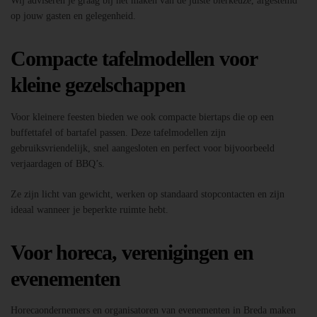
Wij adviseren je graag bij het maken van de juiste bierkeuze, afgestemd
op jouw gasten en gelegenheid.
Compacte tafelmodellen voor
kleine gezelschappen
Voor kleinere feesten bieden we ook compacte biertaps die op een
buffettafel of bartafel passen. Deze tafelmodellen zijn
gebruiksvriendelijk, snel aangesloten en perfect voor bijvoorbeeld
verjaardagen of BBQ’s.
Ze zijn licht van gewicht, werken op standaard stopcontacten en zijn
ideaal wanneer je beperkte ruimte hebt.
Voor horeca, verenigingen en
evenementen
Horecaondernemers en organisatoren van evenementen in Breda maken