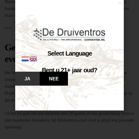
Biertap huren locatie Breda – snel geregeld via Druiventros.com, met
kwaliteit en service van Slijterij Breda “de Druiventros”. Laat het feest
maar komen!
***
Geschikt voor elk type feest of
Select Language
evenement
Bent u 21+ jaar oud?
Het huren van een biertap in locatie Breda is niet alleen geschikt voor
JA
NEE
feesten thuis, maar ook voor bedrijfsevenementen, buurtfeesten,
studentenfeestjes en verenigingsactiviteiten. Dankzij de mobiliteit en
flexibiliteit van onze tapinstallaties kunnen we moeiteloos inspelen op de
grootte en aard van elk evenement.
Of het nu gaat om een tuinfeest met 20 gasten of een grootschalig festival
met honderden bezoekers, bij Druiventros.com vind je altijd een passende
oplossing.