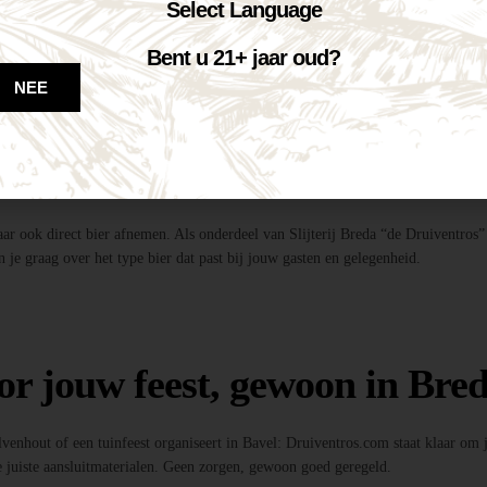
te tapinstallaties inclusief fusten, koolzuur en onderstel.
Select Language
dig!
entros”, profiteer je van de beste deal én topkwaliteit bier.
Bent u 21+ jaar oud?
ls, feestverlichting, photobooths en meer!
NEE
 bier?
maar ook direct bier afnemen. Als onderdeel van Slijterij Breda “de Druiventros”
 je graag over het type bier dat past bij jouw gasten en gelegenheid.
or jouw feest, gewoon in Bred
Ulvenhout of een tuinfeest organiseert in Bavel: Druiventros.com staat klaar om
 juiste aansluitmaterialen. Geen zorgen, gewoon goed geregeld.