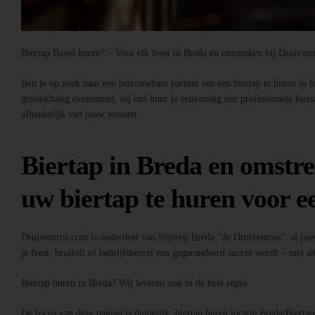
Biertap Bavel huren? – Voor elk feest in Breda en omstreken bij Druiven
Ben je op zoek naar een betrouwbare partner om een biertap te huren in loc
grootschalig evenement, bij ons huur je eenvoudig een professionele bier
afhankelijk van jouw wensen.
Biertap in Breda en omstre
uw biertap te huren voor ee
Druiventros.com is onderdeel van Slijterij Breda “de Druiventros”, al jar
je feest, bruiloft of bedrijfsborrel een gegarandeerd succes wordt – met alt
Biertap huren in Breda? Wij leveren ook in de hele regio
De focus van deze pagina is duidelijk: biertap huren locatie Breda/Bierta