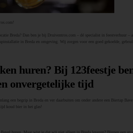
tros.com!
atie Breda? Dan ben je bij Druiventros.com – dé specialist in feestverhuur – aan
tapinstallatie in Breda en omgeving. Wij zorgen voor een goed gekoelde, gebrui
ken huren? Bij 123feestje ben
n onvergetelijke tijd
enlang een begrip in Breda en ver daarbuiten om onder andere een Biertap Bavel
ijd koud bier in het glas!
p Bavel huren. Maar wist je dat wij niet alleen in Breda leveren? Binnen een st