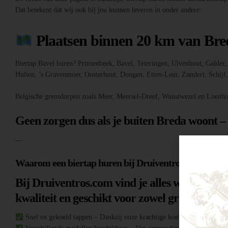
Dat betekent dat wij ook bij jou kunnen leveren in onder andere:
Plaatsen binnen 20 km van Bre
Biertap Bavel huren? Prinsenbeek, Bavel, Teteringen, Ulvenhout, Galde
Hulten, ’s Gravenmoer, Oosterhout, Dongen, Etten-Leur, Zundert, Schij
Belgische grensdorpen zoals Meer, Meersel-Dreef, Wuustwezel en Loenho
Geen zorgen dus als je buiten Breda woont –
—
Waarom een biertap huren bij Druiventros.com?
Bij Druiventros.com vind je alles wat je nodi
kwaliteit en geschikt voor zowel grote evene
Snel en gekoeld tappen – Dankzij onze krachtige koeltechniek heb je al