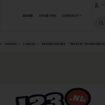
SI
HOME
OVER ONS
CONTACT
WIJNEN
CADEAU
FRISDRANK/MIX
“MAATJE” TECKELDRAN
Home
/ Wijn Etten-Leur