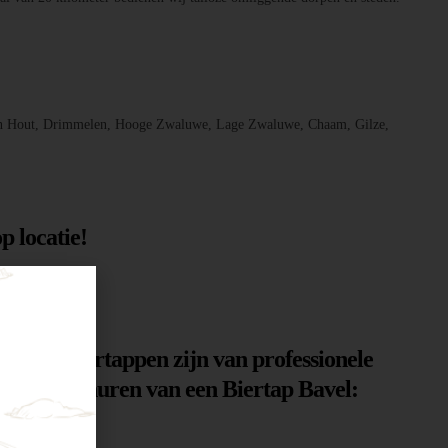
, Den Hout, Drimmelen, Hooge Zwaluwe, Lage Zwaluwe, Chaam, Gilze,
p locatie!
n. Onze biertappen zijn van professionele
n voor het huren van een Biertap Bavel: