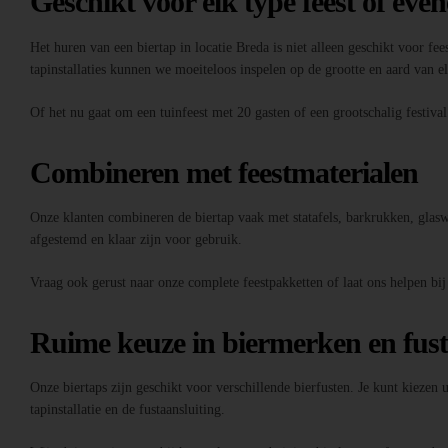
Geschikt voor elk type feest of eve
Het huren van een biertap in locatie Breda is niet alleen geschikt voor fee
tapinstallaties kunnen we moeiteloos inspelen op de grootte en aard van 
Of het nu gaat om een tuinfeest met 20 gasten of een grootschalig festiva
Combineren met feestmaterialen
Onze klanten combineren de biertap vaak met statafels, barkrukken, glaswer
afgestemd en klaar zijn voor gebruik.
Vraag ook gerust naar onze complete feestpakketten of laat ons helpen bij
Ruime keuze in biermerken en fus
Onze biertaps zijn geschikt voor verschillende bierfusten. Je kunt kiezen
tapinstallatie en de fustaansluiting.