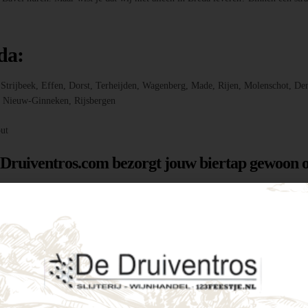
da:
r, Strijbeek, Effen, Dorst, Terheijden, Wagenberg, Made, Rijen, Molenschot
f, Nieuw-Ginneken, Rijsbergen
ut
 Druiventros.com bezorgt jouw biertap gewoon o
g hebt om jouw feest of evenement te laten slage
menten als intieme tuinfeestjes. Enkele voordele
tijd een perfect koud biertje binnen handbereik.