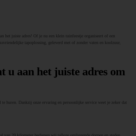
 het juiste adres! Of je nu een klein tuinfeestje organiseert of een
ksvriendelijke tapoplossing, geleverd met of zonder vaten en koolzuur,
t u aan het juiste adres om
 te huren. Dankzij onze ervaring en persoonlijke service weet je zeker dat
raal van 20 kilometer bedienen wij talloze omliggende dorpen en steden.