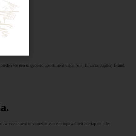
 bieden we een uitgebreid assortiment vaten (o.a. Bavaria, Jupiler, Brand,
a.
 jouw evenement te voorzien van een topkwaliteit biertap en alles