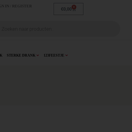
GN IN / REGISTER
0
€
0,00
K
STERKE DRANK
123FEESTJE