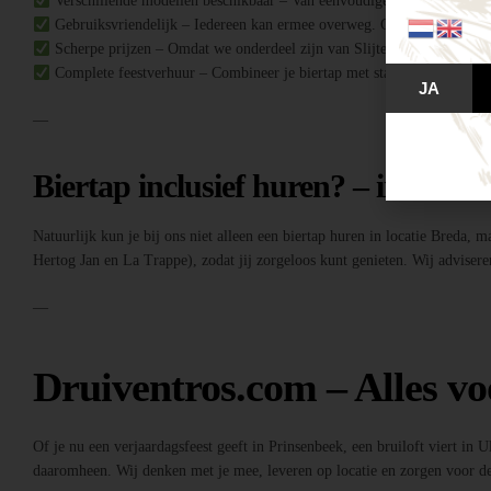
Verschillende modellen beschikbaar – Van eenvoudige biertaps tot comple
Gebruiksvriendelijk – Iedereen kan ermee overweg. Geen ervaring no
Scherpe prijzen – Omdat we onderdeel zijn van Slijterij Breda “de Druiv
Complete feestverhuur – Combineer je biertap met statafels, buffettafe
JA
—
Biertap inclusief huren? – inclusief
Natuurlijk kun je bij ons niet alleen een biertap huren in locatie Breda, 
Hertog Jan en La Trappe), zodat jij zorgeloos kunt genieten. Wij adviseren
—
Druiventros.com – Alles vo
Of je nu een verjaardagsfeest geeft in Prinsenbeek, een bruiloft viert in 
daaromheen. Wij denken met je mee, leveren op locatie en zorgen voor de