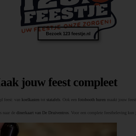
Bezoek 123 feestje.nl
aak jouw feest compleet
gd feest: van
koelkasten
tot
statafels
. Ook een
fotobooth huren
maakt jouw feest 
ns naar de
dinerkaart van De Druiventros
. Voor een complete feestbeleving kun 