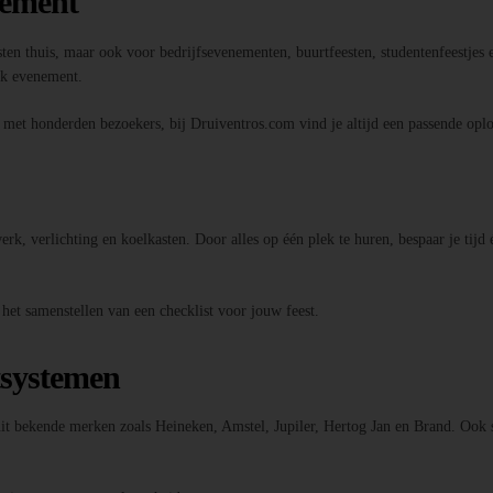
nement
sten thuis, maar ook voor bedrijfsevenementen, buurtfeesten, studentenfeestjes e
elk evenement.
l met honderden bezoekers, bij Druiventros.com vind je altijd een passende oplo
k, verlichting en koelkasten. Door alles op één plek te huren, bespaar je tijd 
 het samenstellen van een checklist voor jouw feest.
tsystemen
 uit bekende merken zoals Heineken, Amstel, Jupiler, Hertog Jan en Brand. Ook 