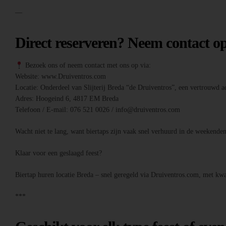
—
Direct reserveren? Neem contact o
Bezoek ons of neem contact met ons op via:
Website: www.Druiventros.com
Locatie: Onderdeel van Slijterij Breda “de Druiventros”, een vertrouwd ad
Adres: Hoogeind 6, 4817 EM Breda
Telefoon / E-mail: 076 521 0026 / info@druiventros.com
Wacht niet te lang, want biertaps zijn vaak snel verhuurd in de weeken
Klaar voor een geslaagd feest?
Biertap huren locatie Breda – snel geregeld via Druiventros.com, met kwal
***