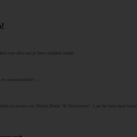
p!
res voor alles wat je feest compleet maakt.
den en zomermaanden! —
iteit en service van Slijterij Breda “de Druiventros”. Laat het feest maar kome