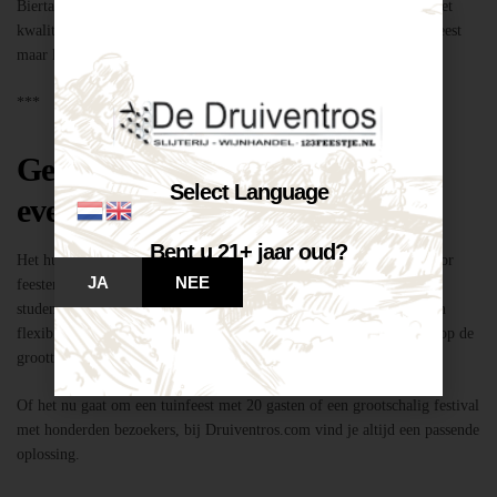
Biertap huren locatie Breda – snel geregeld via Druiventros.com, met
kwaliteit en service van Slijterij Breda “de Druiventros”. Laat het feest
maar komen!
***
Geschikt voor elk type feest of
Select Language
evenement
Bent u 21+ jaar oud?
Het huren van een biertap in locatie Breda is niet alleen geschikt voor
JA
NEE
feesten thuis, maar ook voor bedrijfsevenementen, buurtfeesten,
studentenfeestjes en verenigingsactiviteiten. Dankzij de mobiliteit en
flexibiliteit van onze tapinstallaties kunnen we moeiteloos inspelen op de
grootte en aard van elk evenement.
Of het nu gaat om een tuinfeest met 20 gasten of een grootschalig festival
met honderden bezoekers, bij Druiventros.com vind je altijd een passende
oplossing.