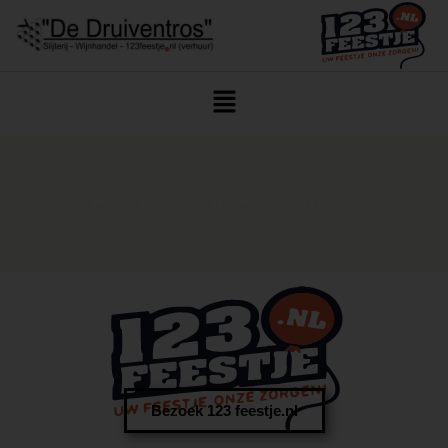
Home
/ Biologische Wijn Reserveren Zundert
Bezoek 123 feestje.nl