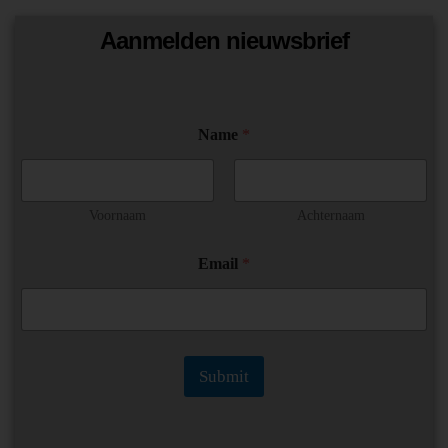
Aanmelden nieuwsbrief
Name
*
Voornaam
Achternaam
E
Email
*
m
a
i
l
*
E
Submit
m
a
i
l