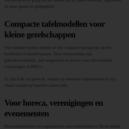
Wij adviseren je graag bij het maken van de juiste bierkeuze, afgestemd
op jouw gasten en gelegenheid.
Compacte tafelmodellen voor
kleine gezelschappen
Voor kleinere feesten bieden we ook compacte biertaps die op een
buffettafel of bartafel passen. Deze tafelmodellen zijn
gebruiksvriendelijk, snel aangesloten en perfect voor bijvoorbeeld
verjaardagen of BBQ’s.
Ze zijn licht van gewicht, werken op standaard stopcontacten en zijn
ideaal wanneer je beperkte ruimte hebt.
Voor horeca, verenigingen en
evenementen
Horecaondernemers en organisatoren van evenementen in Breda maken