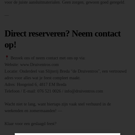
voor de juiste aansluitmaterialen. Geen zorgen, gewoon goed geregeld.
—
Direct reserveren? Neem contact
op!
Bezoek ons of neem contact met ons op via:
Website: www.Druiventros.com
Locatie: Onderdeel van Slijterij Breda “de Druiventros”, een vertrouwd
adres voor alles wat je feest compleet maakt.
Adres: Hoogeind 6, 4817 EM Breda
Telefoon / E-mail: 076 521 0026 / info@druiventros.com
Wacht niet te lang, want biertaps zijn vaak snel verhuurd in de
weekenden en zomermaanden! —
Klaar voor een geslaagd feest?