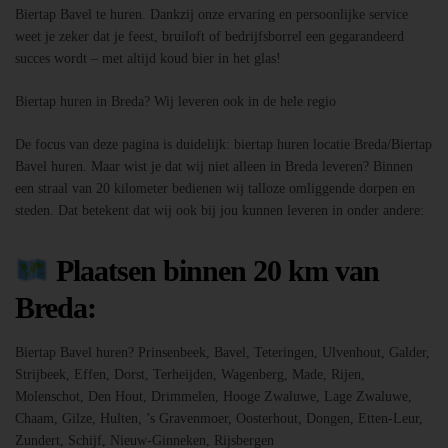
Biertap Bavel te huren. Dankzij onze ervaring en persoonlijke service
weet je zeker dat je feest, bruiloft of bedrijfsborrel een gegarandeerd
succes wordt – met altijd koud bier in het glas!
Biertap huren in Breda? Wij leveren ook in de hele regio
De focus van deze pagina is duidelijk: biertap huren locatie Breda/Biertap
Bavel huren. Maar wist je dat wij niet alleen in Breda leveren? Binnen
een straal van 20 kilometer bedienen wij talloze omliggende dorpen en
steden. Dat betekent dat wij ook bij jou kunnen leveren in onder andere:
Plaatsen binnen 20 km van
Breda:
Biertap Bavel huren? Prinsenbeek, Bavel, Teteringen, Ulvenhout, Galder,
Strijbeek, Effen, Dorst, Terheijden, Wagenberg, Made, Rijen,
Molenschot, Den Hout, Drimmelen, Hooge Zwaluwe, Lage Zwaluwe,
Chaam, Gilze, Hulten, ’s Gravenmoer, Oosterhout, Dongen, Etten-Leur,
Zundert, Schijf, Nieuw-Ginneken, Rijsbergen