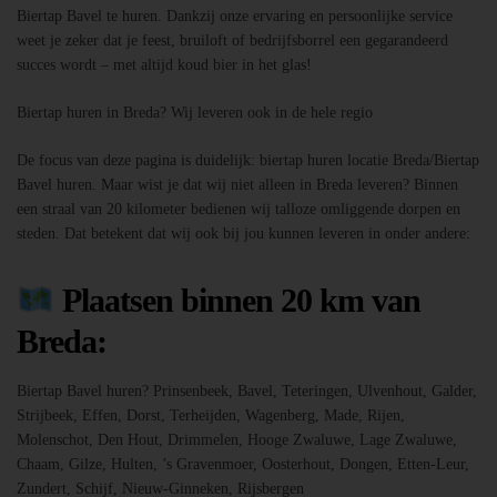
Biertap Bavel te huren. Dankzij onze ervaring en persoonlijke service
weet je zeker dat je feest, bruiloft of bedrijfsborrel een gegarandeerd
succes wordt – met altijd koud bier in het glas!
Biertap huren in Breda? Wij leveren ook in de hele regio
De focus van deze pagina is duidelijk: biertap huren locatie Breda/Biertap
Bavel huren. Maar wist je dat wij niet alleen in Breda leveren? Binnen
een straal van 20 kilometer bedienen wij talloze omliggende dorpen en
steden. Dat betekent dat wij ook bij jou kunnen leveren in onder andere:
Plaatsen binnen 20 km van
Breda:
Biertap Bavel huren? Prinsenbeek, Bavel, Teteringen, Ulvenhout, Galder,
Strijbeek, Effen, Dorst, Terheijden, Wagenberg, Made, Rijen,
Molenschot, Den Hout, Drimmelen, Hooge Zwaluwe, Lage Zwaluwe,
Chaam, Gilze, Hulten, ’s Gravenmoer, Oosterhout, Dongen, Etten-Leur,
Zundert, Schijf, Nieuw-Ginneken, Rijsbergen