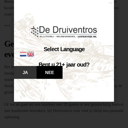
Biertap huren locatie Breda – snel geregeld via Druiventros.com, met
kwaliteit en service van Slijterij Breda “de Druiventros”. Laat het feest
maar komen!
***
Geschikt voor elk type feest of
Select Language
evenement
Bent u 21+ jaar oud?
Het huren van een biertap in locatie Breda is niet alleen geschikt voor
JA
NEE
feesten thuis, maar ook voor bedrijfsevenementen, buurtfeesten,
studentenfeestjes en verenigingsactiviteiten. Dankzij de mobiliteit en
flexibiliteit van onze tapinstallaties kunnen we moeiteloos inspelen op de
grootte en aard van elk evenement.
Of het nu gaat om een tuinfeest met 20 gasten of een grootschalig festival
met honderden bezoekers, bij Druiventros.com vind je altijd een passende
oplossing.