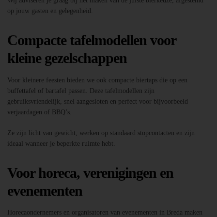
Wij adviseren je graag bij het maken van de juiste bierkeuze, afgestemd
op jouw gasten en gelegenheid.
Compacte tafelmodellen voor
kleine gezelschappen
Voor kleinere feesten bieden we ook compacte biertaps die op een
buffettafel of bartafel passen. Deze tafelmodellen zijn
gebruiksvriendelijk, snel aangesloten en perfect voor bijvoorbeeld
verjaardagen of BBQ’s.
Ze zijn licht van gewicht, werken op standaard stopcontacten en zijn
ideaal wanneer je beperkte ruimte hebt.
Voor horeca, verenigingen en
evenementen
Horecaondernemers en organisatoren van evenementen in Breda maken