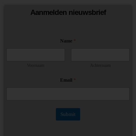
Aanmelden nieuwsbrief
Name
*
Voornaam
Achternaam
*
Email
*
E
m
a
i
l
E
Submit
m
a
i
l