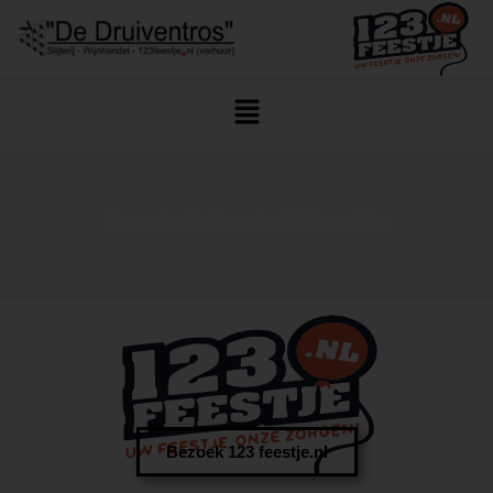
Home
/ Speciaalbier Inclusief Opbouw Rijen
Bezoek 123 feestje.nl