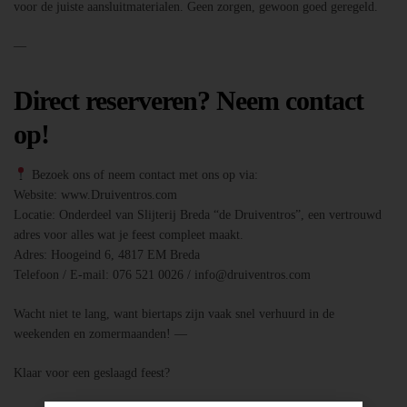
voor de juiste aansluitmaterialen. Geen zorgen, gewoon goed geregeld.
—
Direct reserveren? Neem contact
op!
Bezoek ons of neem contact met ons op via:
Website: www.Druiventros.com
Locatie: Onderdeel van Slijterij Breda “de Druiventros”, een vertrouwd
adres voor alles wat je feest compleet maakt.
Adres: Hoogeind 6, 4817 EM Breda
Telefoon / E-mail: 076 521 0026 / info@druiventros.com
Wacht niet te lang, want biertaps zijn vaak snel verhuurd in de
weekenden en zomermaanden! —
Klaar voor een geslaagd feest?