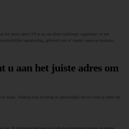
 het juiste adres! Of je nu een klein tuinfeestje organiseert of een
ksvriendelijke tapoplossing, geleverd met of zonder vaten en koolzuur,
t u aan het juiste adres om
 te huren. Dankzij onze ervaring en persoonlijke service weet je zeker dat
raal van 20 kilometer bedienen wij talloze omliggende dorpen en steden.