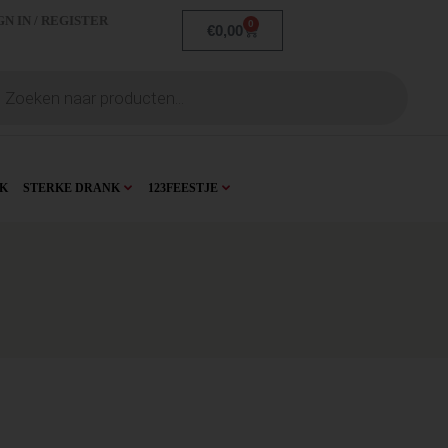
GN IN / REGISTER
0
€
0,00
K
STERKE DRANK
123FEESTJE