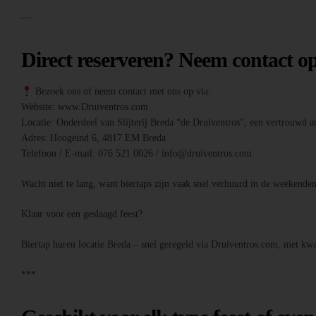
—
Direct reserveren? Neem contact o
Bezoek ons of neem contact met ons op via:
Website: www.Druiventros.com
Locatie: Onderdeel van Slijterij Breda “de Druiventros”, een vertrouwd ad
Adres: Hoogeind 6, 4817 EM Breda
Telefoon / E-mail: 076 521 0026 / info@druiventros.com
Wacht niet te lang, want biertaps zijn vaak snel verhuurd in de weeken
Klaar voor een geslaagd feest?
Biertap huren locatie Breda – snel geregeld via Druiventros.com, met kwal
***