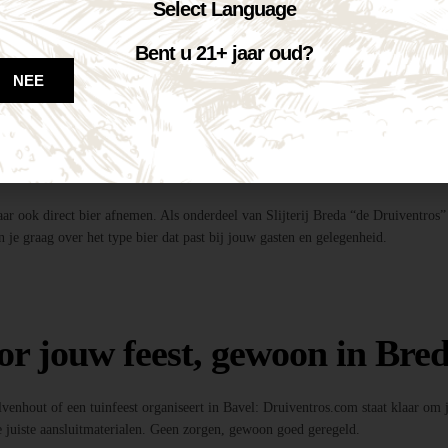
te tapinstallaties inclusief fusten, koolzuur en onderstel.
Select Language
dig!
entros”, profiteer je van de beste deal én topkwaliteit bier.
Bent u 21+ jaar oud?
ls, feestverlichting, photobooths en meer!
NEE
 bier?
maar ook direct bier afnemen. Als onderdeel van Slijterij Breda “de Druiventros”
 je graag over het type bier dat past bij jouw gasten en gelegenheid.
or jouw feest, gewoon in Bred
Ulvenhout of een tuinfeest organiseert in Bavel: Druiventros.com staat klaar om
 juiste aansluitmaterialen. Geen zorgen, gewoon goed geregeld.