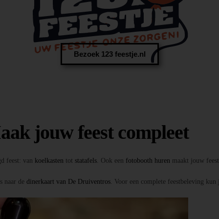
Bezoek 123 feestje.nl
aak jouw feest compleet
gd feest: van
koelkasten
tot
statafels
. Ook een
fotobooth huren
maakt jouw feest 
ns naar de
dinerkaart van De Druiventros
. Voor een complete feestbeleving kun 