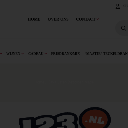
SI
HOME
OVER ONS
CONTACT
WIJNEN
CADEAU
FRISDRANK/MIX
“MAATJE” TECKELDRAN
Home
/ Cava Laten Bezorgen Made