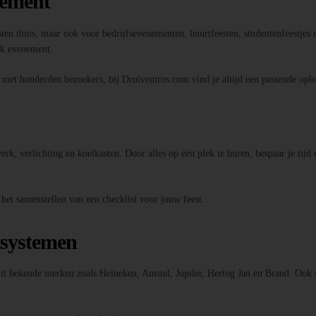
nement
sten thuis, maar ook voor bedrijfsevenementen, buurtfeesten, studentenfeestjes e
elk evenement.
l met honderden bezoekers, bij Druiventros.com vind je altijd een passende oplo
k, verlichting en koelkasten. Door alles op één plek te huren, bespaar je tijd 
 het samenstellen van een checklist voor jouw feest.
tsystemen
 uit bekende merken zoals Heineken, Amstel, Jupiler, Hertog Jan en Brand. Ook 