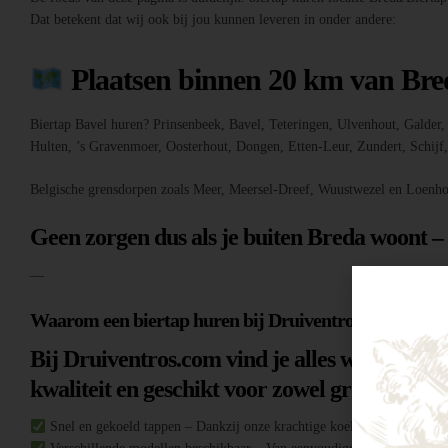
Dat betekent dat wij ook bij jou kunnen leveren in onder andere:
Plaatsen binnen 20 km van Bre
Biertap Bavel huren? Prinsenbeek, Bavel, Teteringen, Ulvenhout, Galde
Hulten, ’s Gravenmoer, Oosterhout, Dongen, Etten-Leur, Zundert, Schij
Belgische grensdorpen zoals Meer, Meersel-Dreef, Wuustwezel en Loenho
Geen zorgen dus als je buiten Breda woont –
—
Waarom een biertap huren bij Druiventros.com?
Bij Druiventros.com vind je alles wat je nodi
kwaliteit en geschikt voor zowel grote evene
Snel en gekoeld tappen – Dankzij onze krachtige koeltechniek heb je al