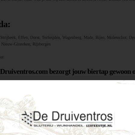
da:
r, Strijbeek, Effen, Dorst, Terheijden, Wagenberg, Made, Rijen, Molenschot
f, Nieuw-Ginneken, Rijsbergen
ut
 Druiventros.com bezorgt jouw biertap gewoon o
g hebt om jouw feest of evenement te laten slage
menten als intieme tuinfeestjes. Enkele voordele
tijd een perfect koud biertje binnen handbereik.