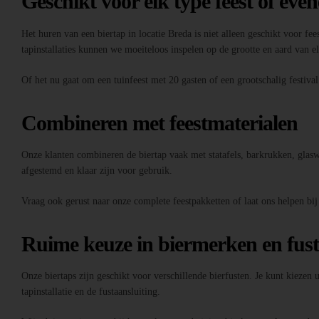
Geschikt voor elk type feest of eve
Het huren van een biertap in locatie Breda is niet alleen geschikt voor fee
tapinstallaties kunnen we moeiteloos inspelen op de grootte en aard van 
Of het nu gaat om een tuinfeest met 20 gasten of een grootschalig festiva
Combineren met feestmaterialen
Onze klanten combineren de biertap vaak met statafels, barkrukken, glaswer
afgestemd en klaar zijn voor gebruik.
Vraag ook gerust naar onze complete feestpakketten of laat ons helpen bij
Ruime keuze in biermerken en fus
Onze biertaps zijn geschikt voor verschillende bierfusten. Je kunt kiezen
tapinstallatie en de fustaansluiting.