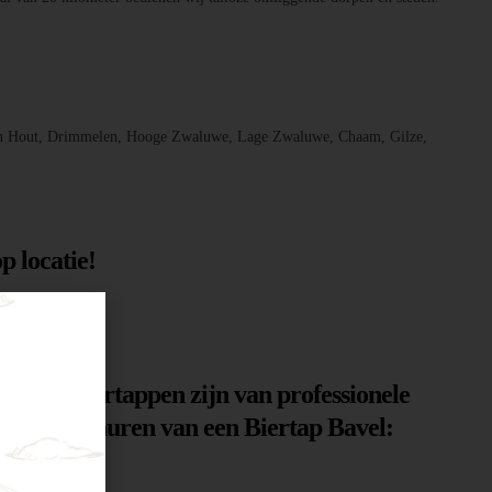
, Den Hout, Drimmelen, Hooge Zwaluwe, Lage Zwaluwe, Chaam, Gilze,
p locatie!
n. Onze biertappen zijn van professionele
n voor het huren van een Biertap Bavel: