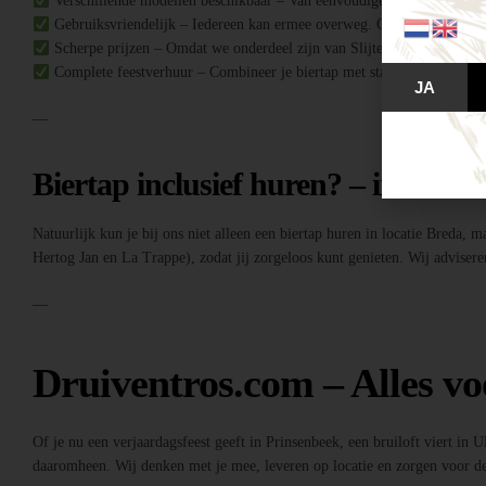
Verschillende modellen beschikbaar – Van eenvoudige biertaps tot comple
Gebruiksvriendelijk – Iedereen kan ermee overweg. Geen ervaring no
Scherpe prijzen – Omdat we onderdeel zijn van Slijterij Breda “de Druiv
Complete feestverhuur – Combineer je biertap met statafels, buffettafe
JA
—
Biertap inclusief huren? – inclusief
Natuurlijk kun je bij ons niet alleen een biertap huren in locatie Breda, 
Hertog Jan en La Trappe), zodat jij zorgeloos kunt genieten. Wij adviseren
—
Druiventros.com – Alles vo
Of je nu een verjaardagsfeest geeft in Prinsenbeek, een bruiloft viert in 
daaromheen. Wij denken met je mee, leveren op locatie en zorgen voor de