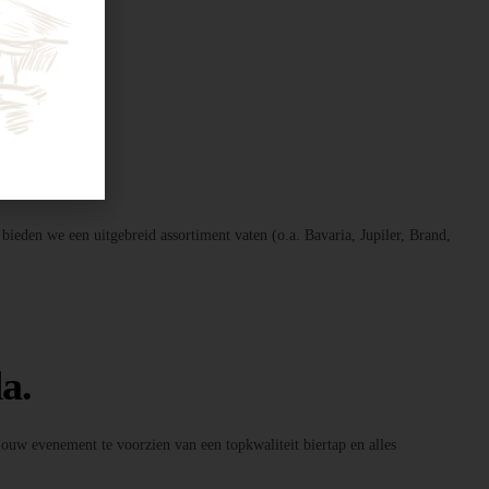
 bieden we een uitgebreid assortiment vaten (o.a. Bavaria, Jupiler, Brand,
a.
 jouw evenement te voorzien van een topkwaliteit biertap en alles