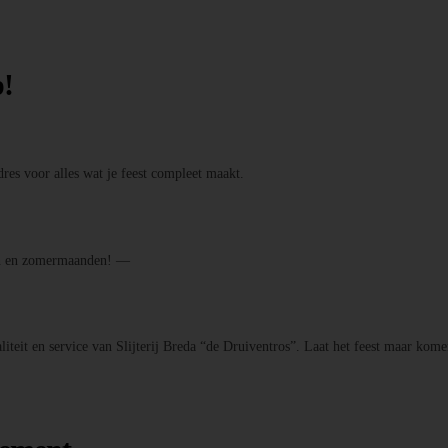
p!
res voor alles wat je feest compleet maakt.
den en zomermaanden! —
iteit en service van Slijterij Breda “de Druiventros”. Laat het feest maar kome