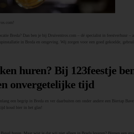
tros.com!
atie Breda? Dan ben je bij Druiventros.com – dé specialist in feestverhuur – aan
tapinstallatie in Breda en omgeving. Wij zorgen voor een goed gekoelde, gebrui
ken huren? Bij 123feestje ben
n onvergetelijke tijd
enlang een begrip in Breda en ver daarbuiten om onder andere een Biertap Bavel
ijd koud bier in het glas!
p Bavel huren. Maar wist je dat wij niet alleen in Breda leveren? Binnen een st