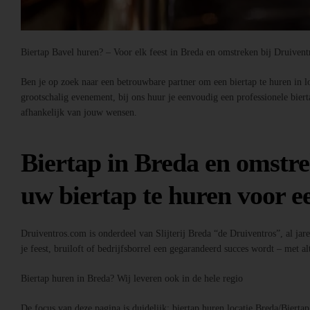
Biertap Bavel huren? – Voor elk feest in Breda en omstreken bij Druiven
Ben je op zoek naar een betrouwbare partner om een biertap te huren in loc
grootschalig evenement, bij ons huur je eenvoudig een professionele bier
afhankelijk van jouw wensen.
Biertap in Breda en omstre
uw biertap te huren voor ee
Druiventros.com is onderdeel van Slijterij Breda “de Druiventros”, al jar
je feest, bruiloft of bedrijfsborrel een gegarandeerd succes wordt – met alt
Biertap huren in Breda? Wij leveren ook in de hele regio
De focus van deze pagina is duidelijk: biertap huren locatie Breda/Bierta