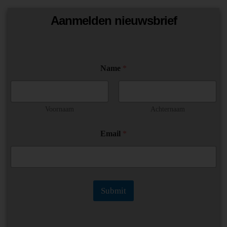
Aanmelden nieuwsbrief
N
Name
*
a
m
e
*
E
Voornaam
Achternaam
m
a
Email
*
i
l
Submit