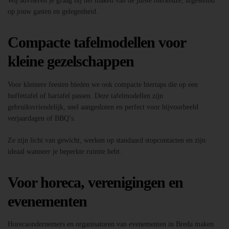
Wij adviseren je graag bij het maken van de juiste bierkeuze, afgestemd
op jouw gasten en gelegenheid.
Compacte tafelmodellen voor
kleine gezelschappen
Voor kleinere feesten bieden we ook compacte biertaps die op een
buffettafel of bartafel passen. Deze tafelmodellen zijn
gebruiksvriendelijk, snel aangesloten en perfect voor bijvoorbeeld
verjaardagen of BBQ’s.
Ze zijn licht van gewicht, werken op standaard stopcontacten en zijn
ideaal wanneer je beperkte ruimte hebt.
Voor horeca, verenigingen en
evenementen
Horecaondernemers en organisatoren van evenementen in Breda maken