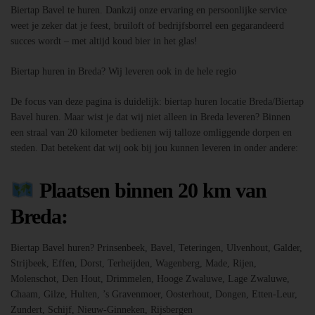
Biertap Bavel te huren. Dankzij onze ervaring en persoonlijke service
weet je zeker dat je feest, bruiloft of bedrijfsborrel een gegarandeerd
succes wordt – met altijd koud bier in het glas!
Biertap huren in Breda? Wij leveren ook in de hele regio
De focus van deze pagina is duidelijk: biertap huren locatie Breda/Biertap
Bavel huren. Maar wist je dat wij niet alleen in Breda leveren? Binnen
een straal van 20 kilometer bedienen wij talloze omliggende dorpen en
steden. Dat betekent dat wij ook bij jou kunnen leveren in onder andere:
Plaatsen binnen 20 km van
Breda:
Biertap Bavel huren? Prinsenbeek, Bavel, Teteringen, Ulvenhout, Galder,
Strijbeek, Effen, Dorst, Terheijden, Wagenberg, Made, Rijen,
Molenschot, Den Hout, Drimmelen, Hooge Zwaluwe, Lage Zwaluwe,
Chaam, Gilze, Hulten, ’s Gravenmoer, Oosterhout, Dongen, Etten-Leur,
Zundert, Schijf, Nieuw-Ginneken, Rijsbergen