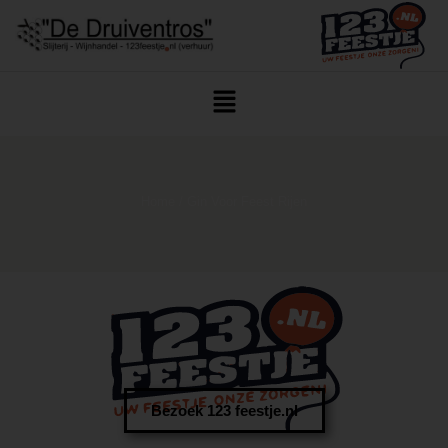
Home
/ Gin Voor Feest Rijen
Bezoek 123 feestje.nl