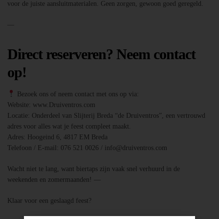
voor de juiste aansluitmaterialen. Geen zorgen, gewoon goed geregeld.
—
Direct reserveren? Neem contact
op!
Bezoek ons of neem contact met ons op via:
Website: www.Druiventros.com
Locatie: Onderdeel van Slijterij Breda “de Druiventros”, een vertrouwd
adres voor alles wat je feest compleet maakt.
Adres: Hoogeind 6, 4817 EM Breda
Telefoon / E-mail: 076 521 0026 / info@druiventros.com
Wacht niet te lang, want biertaps zijn vaak snel verhuurd in de
weekenden en zomermaanden! —
Klaar voor een geslaagd feest?