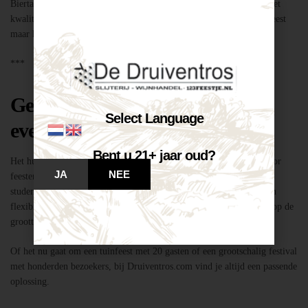
Biertap huren locatie Breda – snel geregeld via Druiventros.com, met
kwaliteit en service van Slijterij Breda “de Druiventros”. Laat het feest
maar komen!
***
Geschikt voor elk type feest of
Select Language
evenement
Bent u 21+ jaar oud?
Het huren van een biertap in locatie Breda is niet alleen geschikt voor
JA
NEE
feesten thuis, maar ook voor bedrijfsevenementen, buurtfeesten,
studentenfeestjes en verenigingsactiviteiten. Dankzij de mobiliteit en
flexibiliteit van onze tapinstallaties kunnen we moeiteloos inspelen op de
grootte en aard van elk evenement.
Of het nu gaat om een tuinfeest met 20 gasten of een grootschalig festival
met honderden bezoekers, bij Druiventros.com vind je altijd een passende
oplossing.