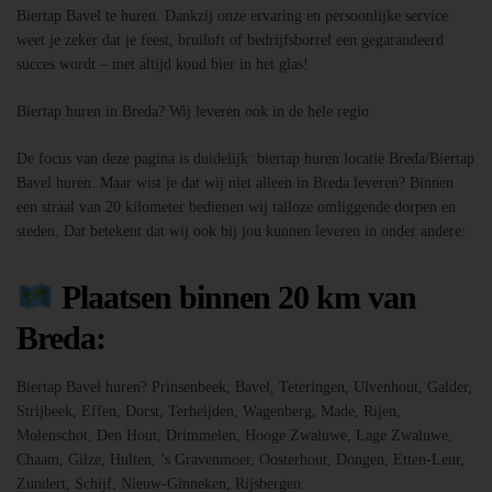
Biertap Bavel te huren. Dankzij onze ervaring en persoonlijke service
weet je zeker dat je feest, bruiloft of bedrijfsborrel een gegarandeerd
succes wordt – met altijd koud bier in het glas!
Biertap huren in Breda? Wij leveren ook in de hele regio
De focus van deze pagina is duidelijk: biertap huren locatie Breda/Biertap
Bavel huren. Maar wist je dat wij niet alleen in Breda leveren? Binnen
een straal van 20 kilometer bedienen wij talloze omliggende dorpen en
steden. Dat betekent dat wij ook bij jou kunnen leveren in onder andere:
Plaatsen binnen 20 km van
Breda:
Biertap Bavel huren? Prinsenbeek, Bavel, Teteringen, Ulvenhout, Galder,
Strijbeek, Effen, Dorst, Terheijden, Wagenberg, Made, Rijen,
Molenschot, Den Hout, Drimmelen, Hooge Zwaluwe, Lage Zwaluwe,
Chaam, Gilze, Hulten, ’s Gravenmoer, Oosterhout, Dongen, Etten-Leur,
Zundert, Schijf, Nieuw-Ginneken, Rijsbergen