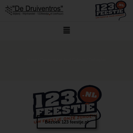
Home
/ Drankpakket Snel Geleverd Terheijden
Bezoek 123 feestje.nl