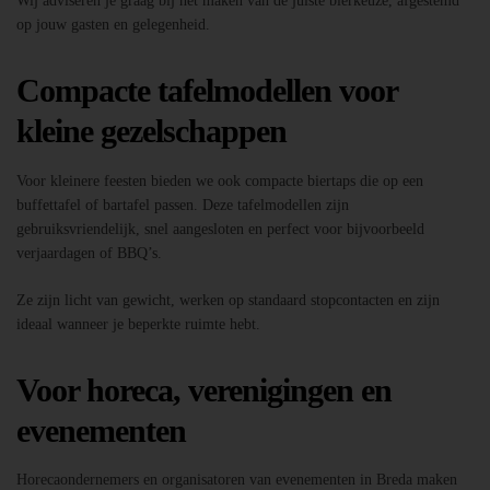
Wij adviseren je graag bij het maken van de juiste bierkeuze, afgestemd
op jouw gasten en gelegenheid.
Compacte tafelmodellen voor
kleine gezelschappen
Voor kleinere feesten bieden we ook compacte biertaps die op een
buffettafel of bartafel passen. Deze tafelmodellen zijn
gebruiksvriendelijk, snel aangesloten en perfect voor bijvoorbeeld
verjaardagen of BBQ’s.
Ze zijn licht van gewicht, werken op standaard stopcontacten en zijn
ideaal wanneer je beperkte ruimte hebt.
Voor horeca, verenigingen en
evenementen
Horecaondernemers en organisatoren van evenementen in Breda maken