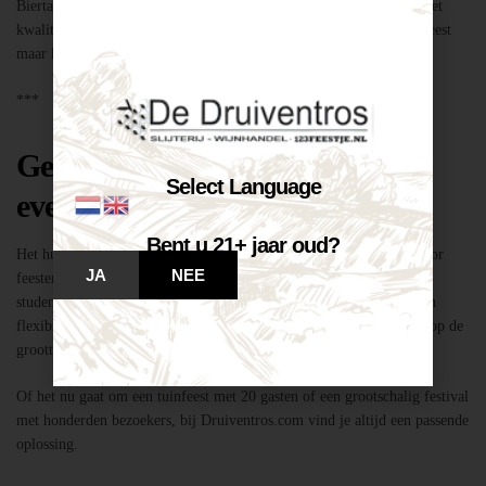
Biertap huren locatie Breda – snel geregeld via Druiventros.com, met
kwaliteit en service van Slijterij Breda “de Druiventros”. Laat het feest
maar komen!
***
Geschikt voor elk type feest of
Select Language
evenement
Bent u 21+ jaar oud?
Het huren van een biertap in locatie Breda is niet alleen geschikt voor
JA
NEE
feesten thuis, maar ook voor bedrijfsevenementen, buurtfeesten,
studentenfeestjes en verenigingsactiviteiten. Dankzij de mobiliteit en
flexibiliteit van onze tapinstallaties kunnen we moeiteloos inspelen op de
grootte en aard van elk evenement.
Of het nu gaat om een tuinfeest met 20 gasten of een grootschalig festival
met honderden bezoekers, bij Druiventros.com vind je altijd een passende
oplossing.