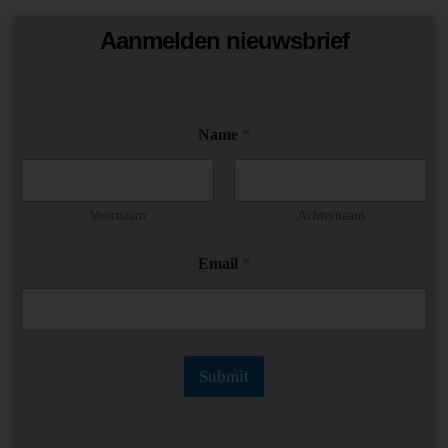
Aanmelden nieuwsbrief
Name
*
Voornaam
Achternaam
N
Email
*
a
m
e
*
N
a
Submit
m
e