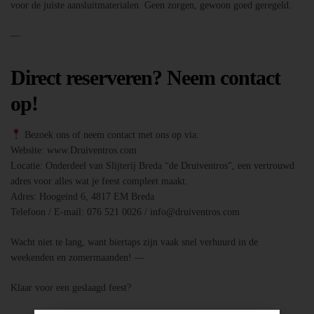
voor de juiste aansluitmaterialen. Geen zorgen, gewoon goed geregeld.
—
Direct reserveren? Neem contact
op!
Bezoek ons of neem contact met ons op via:
Website: www.Druiventros.com
Locatie: Onderdeel van Slijterij Breda “de Druiventros”, een vertrouwd
adres voor alles wat je feest compleet maakt.
Adres: Hoogeind 6, 4817 EM Breda
Telefoon / E-mail: 076 521 0026 / info@druiventros.com
Wacht niet te lang, want biertaps zijn vaak snel verhuurd in de
weekenden en zomermaanden! —
Klaar voor een geslaagd feest?