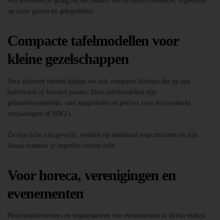
Wij adviseren je graag bij het maken van de juiste bierkeuze, afgestemd
op jouw gasten en gelegenheid.
Compacte tafelmodellen voor
kleine gezelschappen
Voor kleinere feesten bieden we ook compacte biertaps die op een
buffettafel of bartafel passen. Deze tafelmodellen zijn
gebruiksvriendelijk, snel aangesloten en perfect voor bijvoorbeeld
verjaardagen of BBQ’s.
Ze zijn licht van gewicht, werken op standaard stopcontacten en zijn
ideaal wanneer je beperkte ruimte hebt.
Voor horeca, verenigingen en
evenementen
Horecaondernemers en organisatoren van evenementen in Breda maken