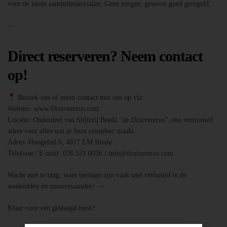
voor de juiste aansluitmaterialen. Geen zorgen, gewoon goed geregeld.
—
Direct reserveren? Neem contact
op!
Bezoek ons of neem contact met ons op via:
Website: www.Druiventros.com
Locatie: Onderdeel van Slijterij Breda “de Druiventros”, een vertrouwd
adres voor alles wat je feest compleet maakt.
Adres: Hoogeind 6, 4817 EM Breda
Telefoon / E-mail: 076 521 0026 / info@druiventros.com
Wacht niet te lang, want biertaps zijn vaak snel verhuurd in de
weekenden en zomermaanden! —
Klaar voor een geslaagd feest?