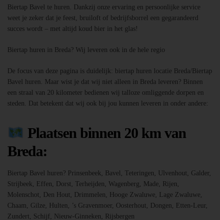
Biertap Bavel te huren. Dankzij onze ervaring en persoonlijke service
weet je zeker dat je feest, bruiloft of bedrijfsborrel een gegarandeerd
succes wordt – met altijd koud bier in het glas!
Biertap huren in Breda? Wij leveren ook in de hele regio
De focus van deze pagina is duidelijk: biertap huren locatie Breda/Biertap
Bavel huren. Maar wist je dat wij niet alleen in Breda leveren? Binnen
een straal van 20 kilometer bedienen wij talloze omliggende dorpen en
steden. Dat betekent dat wij ook bij jou kunnen leveren in onder andere:
Plaatsen binnen 20 km van
Breda:
Biertap Bavel huren? Prinsenbeek, Bavel, Teteringen, Ulvenhout, Galder,
Strijbeek, Effen, Dorst, Terheijden, Wagenberg, Made, Rijen,
Molenschot, Den Hout, Drimmelen, Hooge Zwaluwe, Lage Zwaluwe,
Chaam, Gilze, Hulten, ’s Gravenmoer, Oosterhout, Dongen, Etten-Leur,
Zundert, Schijf, Nieuw-Ginneken, Rijsbergen