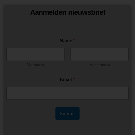
Aanmelden nieuwsbrief
Name
*
Voornaam
Achternaam
*
Email
*
E
m
a
i
l
N
Submit
a
m
e