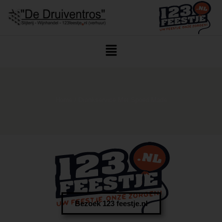
Home
/ Drankservice Met Spoed Made
Bezoek 123 feestje.nl