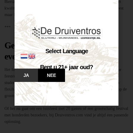
Biertap huren locatie Breda – snel geregeld via Druiventros.com, met
kwaliteit en service van Slijterij Breda “de Druiventros”. Laat het feest
maar komen!
***
Geschikt voor elk type feest of
Select Language
evenement
Bent u 21+ jaar oud?
Het huren van een biertap in locatie Breda is niet alleen geschikt voor
JA
NEE
feesten thuis, maar ook voor bedrijfsevenementen, buurtfeesten,
studentenfeestjes en verenigingsactiviteiten. Dankzij de mobiliteit en
flexibiliteit van onze tapinstallaties kunnen we moeiteloos inspelen op de
grootte en aard van elk evenement.
Of het nu gaat om een tuinfeest met 20 gasten of een grootschalig festival
met honderden bezoekers, bij Druiventros.com vind je altijd een passende
oplossing.