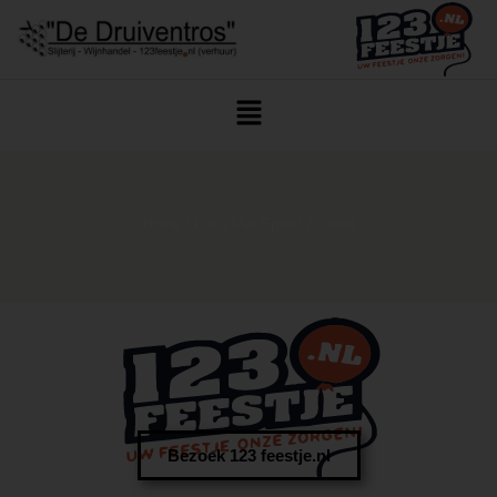
Home
/ Cava Met Spoed Zundert
Bezoek 123 feestje.nl