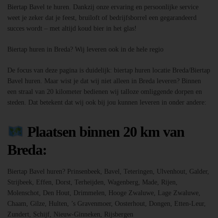
Biertap Bavel te huren. Dankzij onze ervaring en persoonlijke service
weet je zeker dat je feest, bruiloft of bedrijfsborrel een gegarandeerd
succes wordt – met altijd koud bier in het glas!
Biertap huren in Breda? Wij leveren ook in de hele regio
De focus van deze pagina is duidelijk: biertap huren locatie Breda/Biertap
Bavel huren. Maar wist je dat wij niet alleen in Breda leveren? Binnen
een straal van 20 kilometer bedienen wij talloze omliggende dorpen en
steden. Dat betekent dat wij ook bij jou kunnen leveren in onder andere:
Plaatsen binnen 20 km van
Breda:
Biertap Bavel huren? Prinsenbeek, Bavel, Teteringen, Ulvenhout, Galder,
Strijbeek, Effen, Dorst, Terheijden, Wagenberg, Made, Rijen,
Molenschot, Den Hout, Drimmelen, Hooge Zwaluwe, Lage Zwaluwe,
Chaam, Gilze, Hulten, ’s Gravenmoer, Oosterhout, Dongen, Etten-Leur,
Zundert, Schijf, Nieuw-Ginneken, Rijsbergen