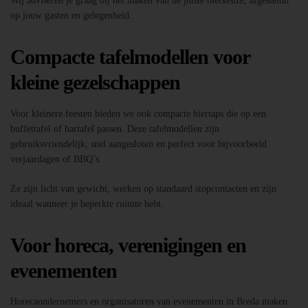
Wij adviseren je graag bij het maken van de juiste bierkeuze, afgestemd
op jouw gasten en gelegenheid.
Compacte tafelmodellen voor
kleine gezelschappen
Voor kleinere feesten bieden we ook compacte biertaps die op een
buffettafel of bartafel passen. Deze tafelmodellen zijn
gebruiksvriendelijk, snel aangesloten en perfect voor bijvoorbeeld
verjaardagen of BBQ’s.
Ze zijn licht van gewicht, werken op standaard stopcontacten en zijn
ideaal wanneer je beperkte ruimte hebt.
Voor horeca, verenigingen en
evenementen
Horecaondernemers en organisatoren van evenementen in Breda maken