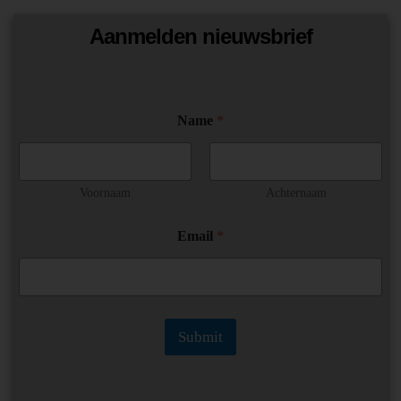
Aanmelden nieuwsbrief
Name
*
Voornaam
Achternaam
*
Email
*
E
m
a
i
l
E
Submit
m
a
i
l