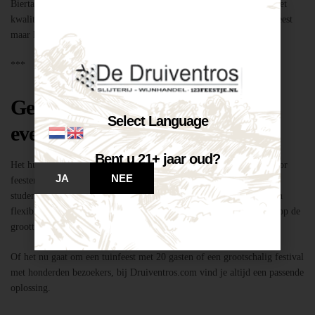
Biertap huren locatie Breda – snel geregeld via Druiventros.com, met
kwaliteit en service van Slijterij Breda “de Druiventros”. Laat het feest
maar komen!
***
Geschikt voor elk type feest of
Select Language
evenement
Bent u 21+ jaar oud?
Het huren van een biertap in locatie Breda is niet alleen geschikt voor
JA
NEE
feesten thuis, maar ook voor bedrijfsevenementen, buurtfeesten,
studentenfeestjes en verenigingsactiviteiten. Dankzij de mobiliteit en
flexibiliteit van onze tapinstallaties kunnen we moeiteloos inspelen op de
grootte en aard van elk evenement.
Of het nu gaat om een tuinfeest met 20 gasten of een grootschalig festival
met honderden bezoekers, bij Druiventros.com vind je altijd een passende
oplossing.