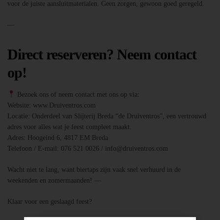
voor de juiste aansluitmaterialen. Geen zorgen, gewoon goed geregeld.
—
Direct reserveren? Neem contact
op!
Bezoek ons of neem contact met ons op via:
Website: www.Druiventros.com
Locatie: Onderdeel van Slijterij Breda “de Druiventros”, een vertrouwd
adres voor alles wat je feest compleet maakt.
Adres: Hoogeind 6, 4817 EM Breda
Telefoon / E-mail: 076 521 0026 / info@druiventros.com
Wacht niet te lang, want biertaps zijn vaak snel verhuurd in de
weekenden en zomermaanden! —
Klaar voor een geslaagd feest?