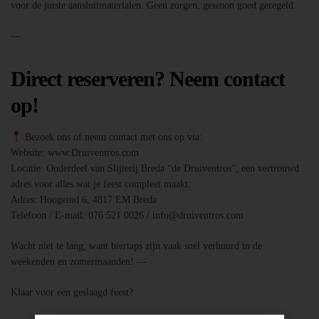
voor de juiste aansluitmaterialen. Geen zorgen, gewoon goed geregeld.
—
Direct reserveren? Neem contact
op!
Bezoek ons of neem contact met ons op via:
Website: www.Druiventros.com
Locatie: Onderdeel van Slijterij Breda “de Druiventros”, een vertrouwd
adres voor alles wat je feest compleet maakt.
Adres: Hoogeind 6, 4817 EM Breda
Telefoon / E-mail: 076 521 0026 / info@druiventros.com
Wacht niet te lang, want biertaps zijn vaak snel verhuurd in de
weekenden en zomermaanden! —
Klaar voor een geslaagd feest?