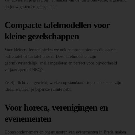
Wij adviseren je graag bij het maken van de juiste bierkeuze, afgestemd
op jouw gasten en gelegenheid.
Compacte tafelmodellen voor
kleine gezelschappen
Voor kleinere feesten bieden we ook compacte biertaps die op een
buffettafel of bartafel passen. Deze tafelmodellen zijn
gebruiksvriendelijk, snel aangesloten en perfect voor bijvoorbeeld
verjaardagen of BBQ’s.
Ze zijn licht van gewicht, werken op standaard stopcontacten en zijn
ideaal wanneer je beperkte ruimte hebt.
Voor horeca, verenigingen en
evenementen
Horecaondernemers en organisatoren van evenementen in Breda maken