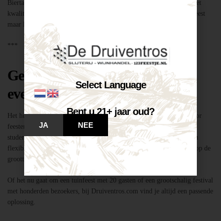
Biertap huren locatie Breda – snel geregeld via Druiventros.com, met
kwaliteit en service van Slijterij Breda “de Druiventros”. Laat het feest
maar komen!
***
Geschikt voor elk type feest of
Select Language
evenement
Bent u 21+ jaar oud?
Het huren van een biertap in locatie Breda is niet alleen geschikt voor
JA
NEE
feesten thuis, maar ook voor bedrijfsevenementen, buurtfeesten,
studentenfeestjes en verenigingsactiviteiten. Dankzij de mobiliteit en
flexibiliteit van onze tapinstallaties kunnen we moeiteloos inspelen op de
grootte en aard van elk evenement.
Of het nu gaat om een tuinfeest met 20 gasten of een grootschalig festival
met honderden bezoekers, bij Druiventros.com vind je altijd een passende
oplossing.