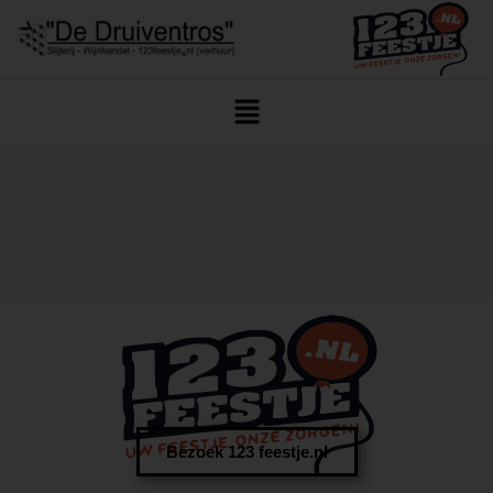
Home
/ Biologische Wijn Met Spoed Made
Bezoek 123 feestje.nl