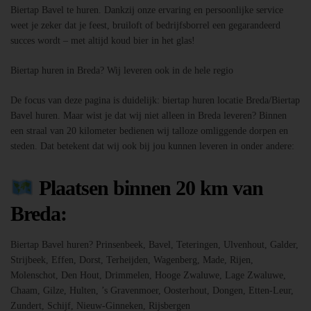
Biertap Bavel te huren. Dankzij onze ervaring en persoonlijke service
weet je zeker dat je feest, bruiloft of bedrijfsborrel een gegarandeerd
succes wordt – met altijd koud bier in het glas!
Biertap huren in Breda? Wij leveren ook in de hele regio
De focus van deze pagina is duidelijk: biertap huren locatie Breda/Biertap
Bavel huren. Maar wist je dat wij niet alleen in Breda leveren? Binnen
een straal van 20 kilometer bedienen wij talloze omliggende dorpen en
steden. Dat betekent dat wij ook bij jou kunnen leveren in onder andere:
Plaatsen binnen 20 km van
Breda:
Biertap Bavel huren? Prinsenbeek, Bavel, Teteringen, Ulvenhout, Galder,
Strijbeek, Effen, Dorst, Terheijden, Wagenberg, Made, Rijen,
Molenschot, Den Hout, Drimmelen, Hooge Zwaluwe, Lage Zwaluwe,
Chaam, Gilze, Hulten, ’s Gravenmoer, Oosterhout, Dongen, Etten-Leur,
Zundert, Schijf, Nieuw-Ginneken, Rijsbergen