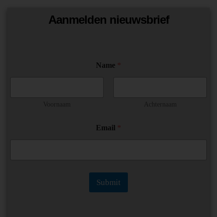
Aanmelden nieuwsbrief
Name
*
Voornaam
Achternaam
*
Email
*
E
m
a
i
l
N
Submit
a
m
e