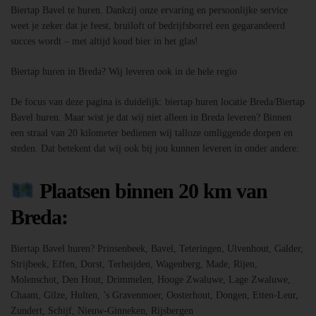
Biertap Bavel te huren. Dankzij onze ervaring en persoonlijke service
weet je zeker dat je feest, bruiloft of bedrijfsborrel een gegarandeerd
succes wordt – met altijd koud bier in het glas!
Biertap huren in Breda? Wij leveren ook in de hele regio
De focus van deze pagina is duidelijk: biertap huren locatie Breda/Biertap
Bavel huren. Maar wist je dat wij niet alleen in Breda leveren? Binnen
een straal van 20 kilometer bedienen wij talloze omliggende dorpen en
steden. Dat betekent dat wij ook bij jou kunnen leveren in onder andere:
Plaatsen binnen 20 km van
Breda:
Biertap Bavel huren? Prinsenbeek, Bavel, Teteringen, Ulvenhout, Galder,
Strijbeek, Effen, Dorst, Terheijden, Wagenberg, Made, Rijen,
Molenschot, Den Hout, Drimmelen, Hooge Zwaluwe, Lage Zwaluwe,
Chaam, Gilze, Hulten, ’s Gravenmoer, Oosterhout, Dongen, Etten-Leur,
Zundert, Schijf, Nieuw-Ginneken, Rijsbergen