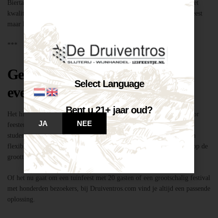
Biertap huren locatie Breda – snel geregeld via Druiventros.com, met
kwaliteit en service van Slijterij Breda “de Druiventros”. Laat het feest
maar komen!
***
Geschikt voor elk type feest of
Select Language
evenement
Bent u 21+ jaar oud?
Het huren van een biertap in locatie Breda is niet alleen geschikt voor
JA
NEE
feesten thuis, maar ook voor bedrijfsevenementen, buurtfeesten,
studentenfeestjes en verenigingsactiviteiten. Dankzij de mobiliteit en
flexibiliteit van onze tapinstallaties kunnen we moeiteloos inspelen op de
grootte en aard van elk evenement.
Of het nu gaat om een tuinfeest met 20 gasten of een grootschalig festival
met honderden bezoekers, bij Druiventros.com vind je altijd een passende
oplossing.