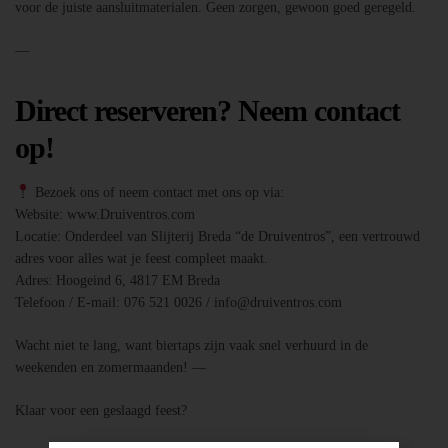
voor de juiste aansluitmaterialen. Geen zorgen, gewoon goed geregeld.
—
Direct reserveren? Neem contact
op!
Bezoek ons of neem contact met ons op via:
Website: www.Druiventros.com
Locatie: Onderdeel van Slijterij Breda “de Druiventros”, een vertrouwd
adres voor alles wat je feest compleet maakt.
Adres: Hoogeind 6, 4817 EM Breda
Telefoon / E-mail: 076 521 0026 / info@druiventros.com
Wacht niet te lang, want biertaps zijn vaak snel verhuurd in de
weekenden en zomermaanden! —
Klaar voor een geslaagd feest?