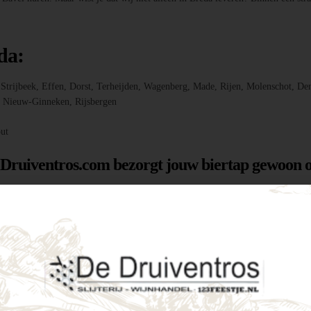
da:
r, Strijbeek, Effen, Dorst, Terheijden, Wagenberg, Made, Rijen, Molenschot
f, Nieuw-Ginneken, Rijsbergen
ut
 Druiventros.com bezorgt jouw biertap gewoon o
g hebt om jouw feest of evenement te laten slage
menten als intieme tuinfeestjes. Enkele voordele
tijd een perfect koud biertje binnen handbereik.