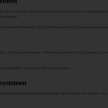
nement
sten thuis, maar ook voor bedrijfsevenementen, buurtfeesten, studentenfeestjes e
elk evenement.
l met honderden bezoekers, bij Druiventros.com vind je altijd een passende oplo
k, verlichting en koelkasten. Door alles op één plek te huren, bespaar je tijd 
 het samenstellen van een checklist voor jouw feest.
tsystemen
 uit bekende merken zoals Heineken, Amstel, Jupiler, Hertog Jan en Brand. Ook 