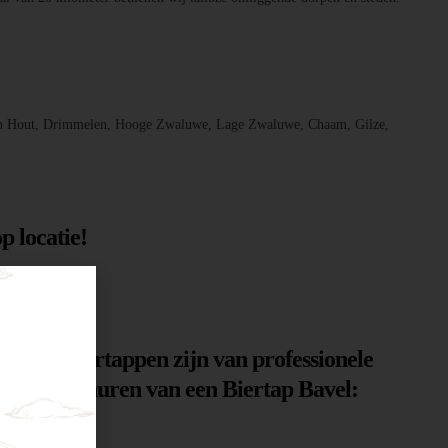
, Den Hout, Drimmelen, Hooge Zwaluwe, Lage Zwaluwe, Chaam, Gilze,
p locatie!
n. Onze biertappen zijn van professionele
n voor het huren van een Biertap Bavel: