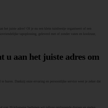
 het juiste adres! Of je nu een klein tuinfeestje organiseert of een
ksvriendelijke tapoplossing, geleverd met of zonder vaten en koolzuur,
t u aan het juiste adres om
 te huren. Dankzij onze ervaring en persoonlijke service weet je zeker dat
raal van 20 kilometer bedienen wij talloze omliggende dorpen en steden.