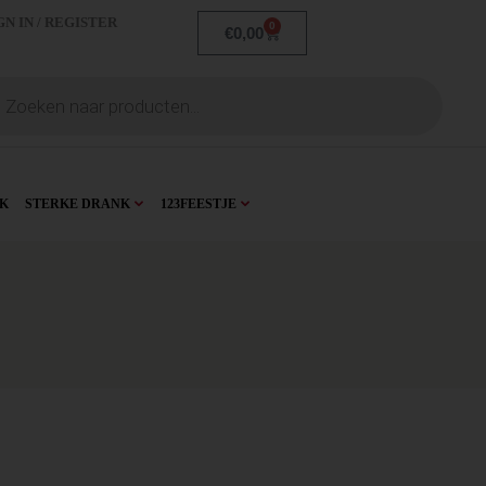
GN IN / REGISTER
0
€
0,00
K
STERKE DRANK
123FEESTJE