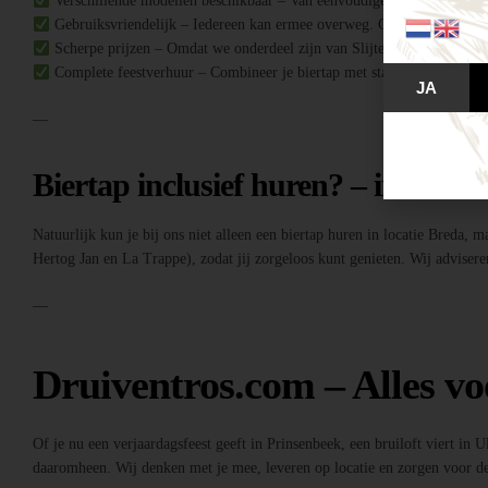
Verschillende modellen beschikbaar – Van eenvoudige biertaps tot comple
Gebruiksvriendelijk – Iedereen kan ermee overweg. Geen ervaring no
Scherpe prijzen – Omdat we onderdeel zijn van Slijterij Breda “de Druiv
Complete feestverhuur – Combineer je biertap met statafels, buffettafe
JA
—
Biertap inclusief huren? – inclusief
Natuurlijk kun je bij ons niet alleen een biertap huren in locatie Breda, 
Hertog Jan en La Trappe), zodat jij zorgeloos kunt genieten. Wij adviseren
—
Druiventros.com – Alles vo
Of je nu een verjaardagsfeest geeft in Prinsenbeek, een bruiloft viert in 
daaromheen. Wij denken met je mee, leveren op locatie en zorgen voor de