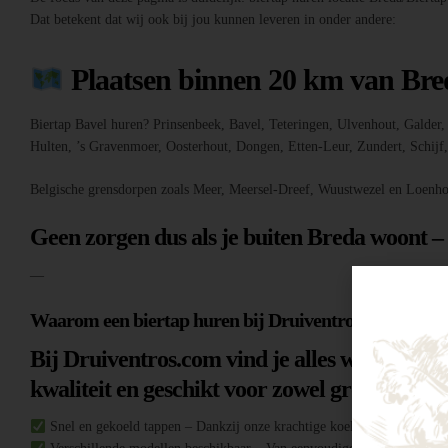
Dat betekent dat wij ook bij jou kunnen leveren in onder andere:
Plaatsen binnen 20 km van Bre
Biertap Bavel huren? Prinsenbeek, Bavel, Teteringen, Ulvenhout, Galde
Hulten, ’s Gravenmoer, Oosterhout, Dongen, Etten-Leur, Zundert, Schij
Belgische grensdorpen zoals Meer, Meersel-Dreef, Wuustwezel en Loenho
Geen zorgen dus als je buiten Breda woont –
—
Waarom een biertap huren bij Druiventros.com?
Bij Druiventros.com vind je alles wat je nodi
kwaliteit en geschikt voor zowel grote evene
Snel en gekoeld tappen – Dankzij onze krachtige koeltechniek heb je al