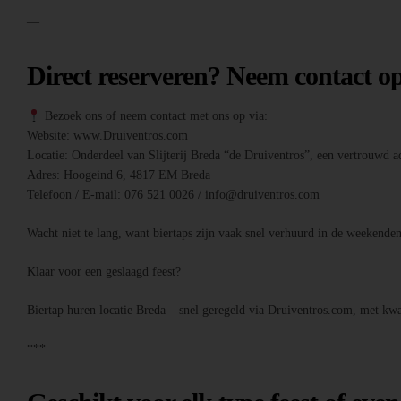
—
Direct reserveren? Neem contact o
Bezoek ons of neem contact met ons op via:
Website: www.Druiventros.com
Locatie: Onderdeel van Slijterij Breda “de Druiventros”, een vertrouwd ad
Adres: Hoogeind 6, 4817 EM Breda
Telefoon / E-mail: 076 521 0026 / info@druiventros.com
Wacht niet te lang, want biertaps zijn vaak snel verhuurd in de weeken
Klaar voor een geslaagd feest?
Biertap huren locatie Breda – snel geregeld via Druiventros.com, met kwal
***