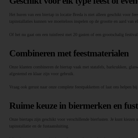
Geschikt voor elk type feest of eve
Het huren van een biertap in locatie Breda is niet alleen geschikt voor fee
tapinstallaties kunnen we moeiteloos inspelen op de grootte en aard van 
Of het nu gaat om een tuinfeest met 20 gasten of een grootschalig festiva
Combineren met feestmaterialen
Onze klanten combineren de biertap vaak met statafels, barkrukken, glaswer
afgestemd en klaar zijn voor gebruik.
Vraag ook gerust naar onze complete feestpakketten of laat ons helpen bij
Ruime keuze in biermerken en fus
Onze biertaps zijn geschikt voor verschillende bierfusten. Je kunt kiezen
tapinstallatie en de fustaansluiting.