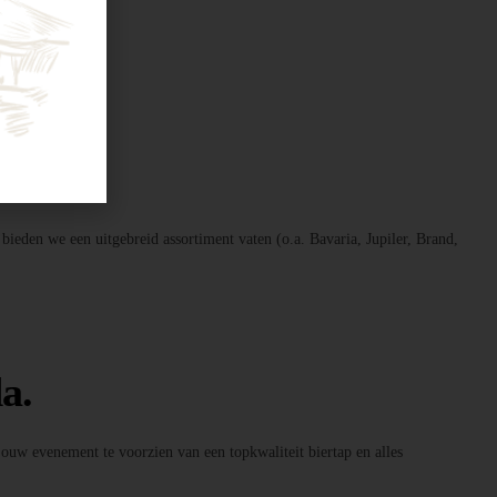
 bieden we een uitgebreid assortiment vaten (o.a. Bavaria, Jupiler, Brand,
a.
 jouw evenement te voorzien van een topkwaliteit biertap en alles