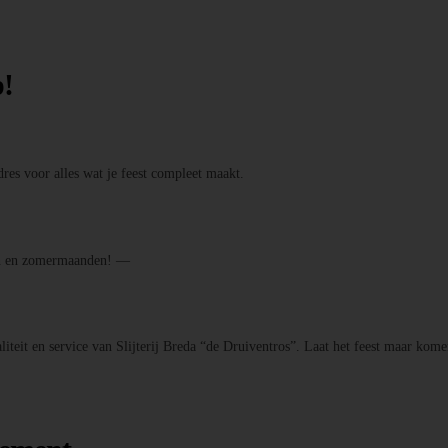
p!
res voor alles wat je feest compleet maakt.
den en zomermaanden! —
iteit en service van Slijterij Breda “de Druiventros”. Laat het feest maar kome