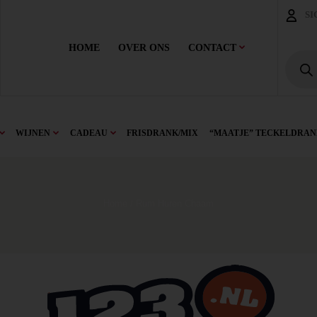
SI
HOME
OVER ONS
CONTACT
WIJNEN
CADEAU
FRISDRANK/MIX
“MAATJE” TECKELDRAN
Home
/ Rum Huren Chaam