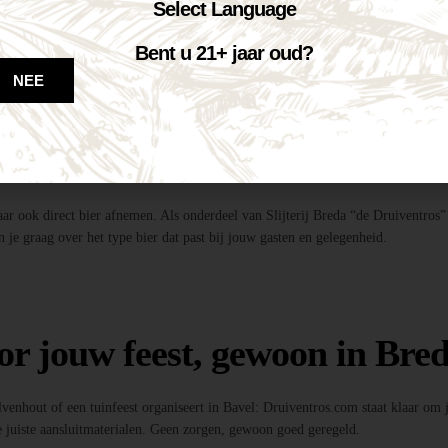
te tapinstallaties inclusief fusten, koolzuur en onderstel.
Select Language
dig!
entros”, profiteer je van de beste deal én topkwaliteit bier.
Bent u 21+ jaar oud?
ls, feestverlichting, photobooths en meer!
NEE
 bier?
maar ook direct bier afnemen. Als onderdeel van Slijterij Breda “de Druiventros”
 je graag over het type bier dat past bij jouw gasten en gelegenheid.
or jouw feest, gewoon in Bred
Ulvenhout of een tuinfeest organiseert in Bavel: Druiventros.com staat klaar om
 juiste aansluitmaterialen. Geen zorgen, gewoon goed geregeld.