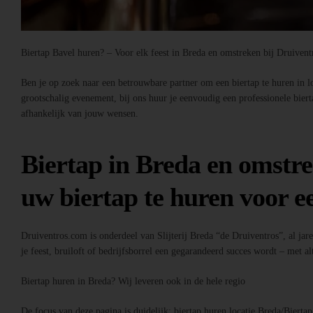
Biertap Bavel huren? – Voor elk feest in Breda en omstreken bij Druiven
Ben je op zoek naar een betrouwbare partner om een biertap te huren in loc
grootschalig evenement, bij ons huur je eenvoudig een professionele bier
afhankelijk van jouw wensen.
Biertap in Breda en omstre
uw biertap te huren voor ee
Druiventros.com is onderdeel van Slijterij Breda “de Druiventros”, al jar
je feest, bruiloft of bedrijfsborrel een gegarandeerd succes wordt – met alt
Biertap huren in Breda? Wij leveren ook in de hele regio
De focus van deze pagina is duidelijk: biertap huren locatie Breda/Bierta