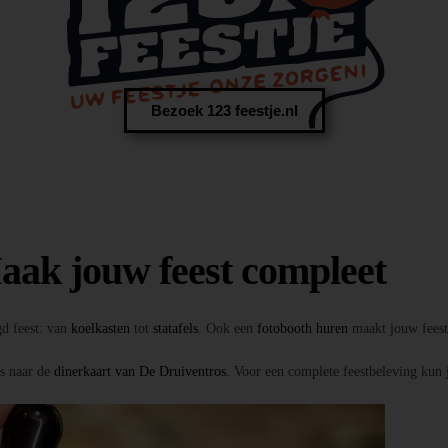
Bezoek 123 feestje.nl
aak jouw feest compleet
gd feest: van
koelkasten
tot
statafels
. Ook een
fotobooth huren
maakt jouw feest 
ns naar de
dinerkaart van De Druiventros
. Voor een complete feestbeleving kun 