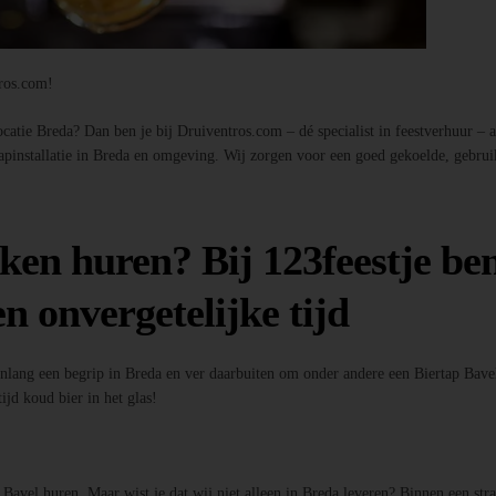
tros.com!
atie Breda? Dan ben je bij Druiventros.com – dé specialist in feestverhuur – aan
tapinstallatie in Breda en omgeving. Wij zorgen voor een goed gekoelde, gebrui
ken huren? Bij 123feestje ben
n onvergetelijke tijd
enlang een begrip in Breda en ver daarbuiten om onder andere een Biertap Bavel
ijd koud bier in het glas!
p Bavel huren. Maar wist je dat wij niet alleen in Breda leveren? Binnen een st