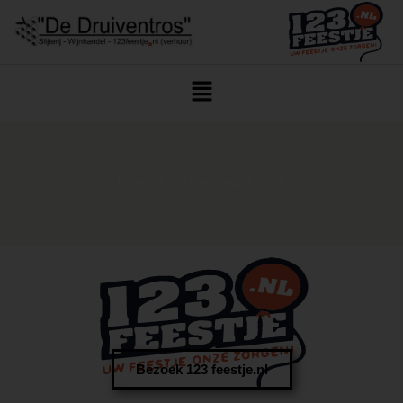
Home
/ Cava Goedkoop Zundert
Bezoek 123 feestje.nl