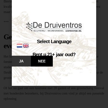
Biertap huren locatie Breda – snel geregeld via Druiventros.com, met
kwaliteit en service van Slijterij Breda “de Druiventros”. Laat het feest
maar komen!
***
Geschikt voor elk type feest of
Select Language
evenement
Bent u 21+ jaar oud?
Het huren van een biertap in locatie Breda is niet alleen geschikt voor
JA
NEE
feesten thuis, maar ook voor bedrijfsevenementen, buurtfeesten,
studentenfeestjes en verenigingsactiviteiten. Dankzij de mobiliteit en
flexibiliteit van onze tapinstallaties kunnen we moeiteloos inspelen op de
grootte en aard van elk evenement.
Of het nu gaat om een tuinfeest met 20 gasten of een grootschalig festival
met honderden bezoekers, bij Druiventros.com vind je altijd een passende
oplossing.