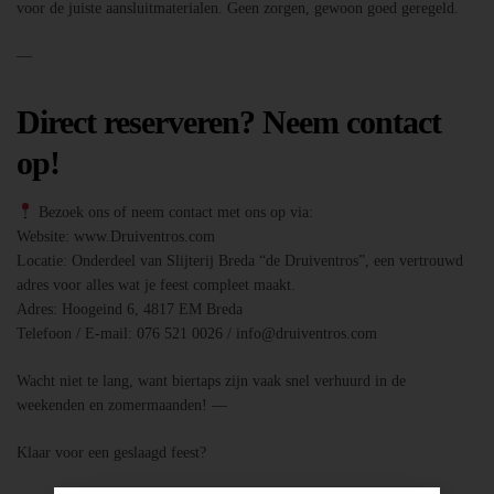
voor de juiste aansluitmaterialen. Geen zorgen, gewoon goed geregeld.
—
Direct reserveren? Neem contact
op!
Bezoek ons of neem contact met ons op via:
Website: www.Druiventros.com
Locatie: Onderdeel van Slijterij Breda “de Druiventros”, een vertrouwd
adres voor alles wat je feest compleet maakt.
Adres: Hoogeind 6, 4817 EM Breda
Telefoon / E-mail: 076 521 0026 / info@druiventros.com
Wacht niet te lang, want biertaps zijn vaak snel verhuurd in de
weekenden en zomermaanden! —
Klaar voor een geslaagd feest?