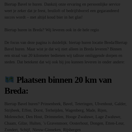
Biertap Bavel te huren. Dankzij onze ervaring en persoonlijke service
weet je zeker dat je feest, bruiloft of bedrijfsborrel een gegarandeerd
succes wordt – met altijd koud bier in het glas!
Biertap huren in Breda? Wij leveren ook in de hele regio
De focus van deze pagina is duidelijk: biertap huren locatie Breda/Biertap
Bavel huren. Maar wist je dat wij niet alleen in Breda leveren? Binnen
een straal van 20 kilometer bedienen wij talloze omliggende dorpen en
steden. Dat betekent dat wij ook bij jou kunnen leveren in onder andere:
Plaatsen binnen 20 km van
Breda:
Biertap Bavel huren? Prinsenbeek, Bavel, Teteringen, Ulvenhout, Galder,
Strijbeek, Effen, Dorst, Terheijden, Wagenberg, Made, Rijen,
Molenschot, Den Hout, Drimmelen, Hooge Zwaluwe, Lage Zwaluwe,
Chaam, Gilze, Hulten, ’s Gravenmoer, Oosterhout, Dongen, Etten-Leur,
Zundert, Schijf, Nieuw-Ginneken, Rijsbergen