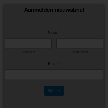
Aanmelden nieuwsbrief
*
Name
*
*
E
m
a
i
Voornaam
Achternaam
l
Email
*
Submit