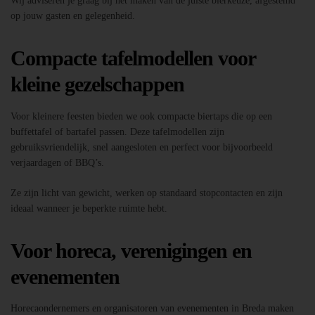
Wij adviseren je graag bij het maken van de juiste bierkeuze, afgestemd
op jouw gasten en gelegenheid.
Compacte tafelmodellen voor
kleine gezelschappen
Voor kleinere feesten bieden we ook compacte biertaps die op een
buffettafel of bartafel passen. Deze tafelmodellen zijn
gebruiksvriendelijk, snel aangesloten en perfect voor bijvoorbeeld
verjaardagen of BBQ’s.
Ze zijn licht van gewicht, werken op standaard stopcontacten en zijn
ideaal wanneer je beperkte ruimte hebt.
Voor horeca, verenigingen en
evenementen
Horecaondernemers en organisatoren van evenementen in Breda maken