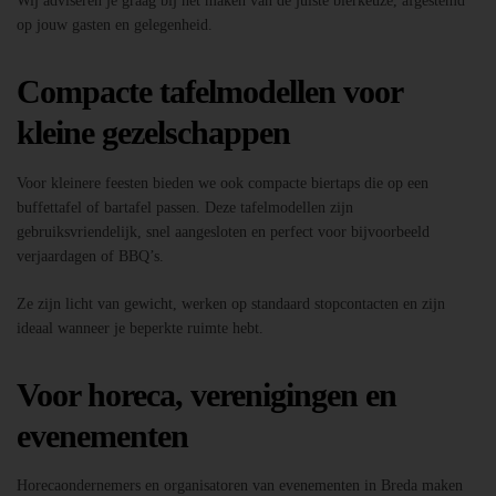
Wij adviseren je graag bij het maken van de juiste bierkeuze, afgestemd
op jouw gasten en gelegenheid.
Compacte tafelmodellen voor
kleine gezelschappen
Voor kleinere feesten bieden we ook compacte biertaps die op een
buffettafel of bartafel passen. Deze tafelmodellen zijn
gebruiksvriendelijk, snel aangesloten en perfect voor bijvoorbeeld
verjaardagen of BBQ’s.
Ze zijn licht van gewicht, werken op standaard stopcontacten en zijn
ideaal wanneer je beperkte ruimte hebt.
Voor horeca, verenigingen en
evenementen
Horecaondernemers en organisatoren van evenementen in Breda maken