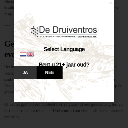
Biertap huren locatie Breda – snel geregeld via Druiventros.com, met
kwaliteit en service van Slijterij Breda “de Druiventros”. Laat het feest
maar komen!
***
Geschikt voor elk type feest of
Select Language
evenement
Bent u 21+ jaar oud?
Het huren van een biertap in locatie Breda is niet alleen geschikt voor
JA
NEE
feesten thuis, maar ook voor bedrijfsevenementen, buurtfeesten,
studentenfeestjes en verenigingsactiviteiten. Dankzij de mobiliteit en
flexibiliteit van onze tapinstallaties kunnen we moeiteloos inspelen op de
grootte en aard van elk evenement.
Of het nu gaat om een tuinfeest met 20 gasten of een grootschalig festival
met honderden bezoekers, bij Druiventros.com vind je altijd een passende
oplossing.