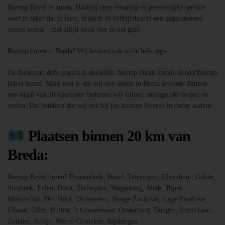
Biertap Bavel te huren. Dankzij onze ervaring en persoonlijke service
weet je zeker dat je feest, bruiloft of bedrijfsborrel een gegarandeerd
succes wordt – met altijd koud bier in het glas!
Biertap huren in Breda? Wij leveren ook in de hele regio
De focus van deze pagina is duidelijk: biertap huren locatie Breda/Biertap
Bavel huren. Maar wist je dat wij niet alleen in Breda leveren? Binnen
een straal van 20 kilometer bedienen wij talloze omliggende dorpen en
steden. Dat betekent dat wij ook bij jou kunnen leveren in onder andere:
Plaatsen binnen 20 km van
Breda:
Biertap Bavel huren? Prinsenbeek, Bavel, Teteringen, Ulvenhout, Galder,
Strijbeek, Effen, Dorst, Terheijden, Wagenberg, Made, Rijen,
Molenschot, Den Hout, Drimmelen, Hooge Zwaluwe, Lage Zwaluwe,
Chaam, Gilze, Hulten, ’s Gravenmoer, Oosterhout, Dongen, Etten-Leur,
Zundert, Schijf, Nieuw-Ginneken, Rijsbergen