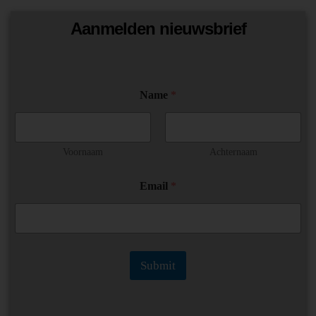
Aanmelden nieuwsbrief
N
Name
*
a
m
e
N
a
Voornaam
Achternaam
m
e
Email
*
N
a
m
e
Submit