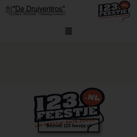
Home
/ Rum Reserveren Gilze
Bezoek 123 feestje.nl