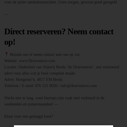
voor de juiste aansluitmaterialen. Geen zorgen, gewoon goed geregeld.
—
Direct reserveren? Neem contact
op!
Bezoek ons of neem contact met ons op via:
Website: www.Druiventros.com
Locatie: Onderdeel van Slijterij Breda “de Druiventros”, een vertrouwd
adres voor alles wat je feest compleet maakt.
Adres: Hoogeind 6, 4817 EM Breda
Telefoon / E-mail: 076 521 0026 / info@druiventros.com
Wacht niet te lang, want biertaps zijn vaak snel verhuurd in de
weekenden en zomermaanden! —
Klaar voor een geslaagd feest?