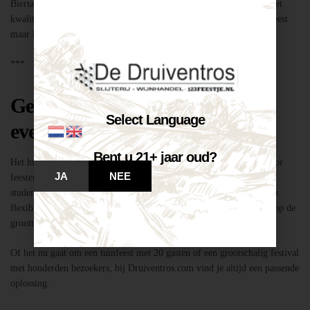
Biertap huren locatie Breda – snel geregeld via Druiventros.com, met
kwaliteit en service van Slijterij Breda “de Druiventros”. Laat het feest
maar komen!
***
Geschikt voor elk type feest of
Select Language
evenement
Bent u 21+ jaar oud?
Het huren van een biertap in locatie Breda is niet alleen geschikt voor
JA
NEE
feesten thuis, maar ook voor bedrijfsevenementen, buurtfeesten,
studentenfeestjes en verenigingsactiviteiten. Dankzij de mobiliteit en
flexibiliteit van onze tapinstallaties kunnen we moeiteloos inspelen op de
grootte en aard van elk evenement.
Of het nu gaat om een tuinfeest met 20 gasten of een grootschalig festival
met honderden bezoekers, bij Druiventros.com vind je altijd een passende
oplossing.