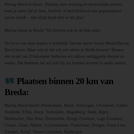
Biertap Bavel te huren. Dankzij onze ervaring en persoonlijke service
weet je zeker dat je feest, bruiloft of bedrijfsborrel een gegarandeerd
succes wordt – met altijd koud bier in het glas!
Biertap huren in Breda? Wij leveren ook in de hele regio
De focus van deze pagina is duidelijk: biertap huren locatie Breda/Biertap
Bavel huren. Maar wist je dat wij niet alleen in Breda leveren? Binnen
een straal van 20 kilometer bedienen wij talloze omliggende dorpen en
steden. Dat betekent dat wij ook bij jou kunnen leveren in onder andere:
Plaatsen binnen 20 km van
Breda:
Biertap Bavel huren? Prinsenbeek, Bavel, Teteringen, Ulvenhout, Galder,
Strijbeek, Effen, Dorst, Terheijden, Wagenberg, Made, Rijen,
Molenschot, Den Hout, Drimmelen, Hooge Zwaluwe, Lage Zwaluwe,
Chaam, Gilze, Hulten, ’s Gravenmoer, Oosterhout, Dongen, Etten-Leur,
Zundert, Schijf, Nieuw-Ginneken, Rijsbergen