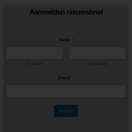
Aanmelden nieuwsbrief
E
Name
*
m
a
i
l
*
Voornaam
Achternaam
*
Email
*
Submit