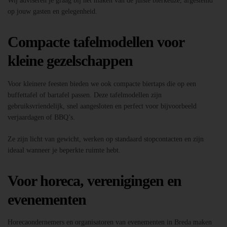
Wij adviseren je graag bij het maken van de juiste bierkeuze, afgestemd
op jouw gasten en gelegenheid.
Compacte tafelmodellen voor
kleine gezelschappen
Voor kleinere feesten bieden we ook compacte biertaps die op een
buffettafel of bartafel passen. Deze tafelmodellen zijn
gebruiksvriendelijk, snel aangesloten en perfect voor bijvoorbeeld
verjaardagen of BBQ’s.
Ze zijn licht van gewicht, werken op standaard stopcontacten en zijn
ideaal wanneer je beperkte ruimte hebt.
Voor horeca, verenigingen en
evenementen
Horecaondernemers en organisatoren van evenementen in Breda maken