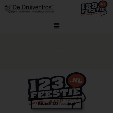
Home
/ Wijn Goedkoop Dongen
Bezoek 123 feestje.nl