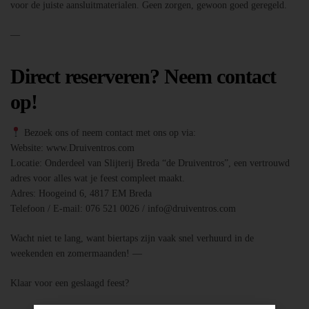
voor de juiste aansluitmaterialen. Geen zorgen, gewoon goed geregeld.
—
Direct reserveren? Neem contact
op!
Bezoek ons of neem contact met ons op via:
Website: www.Druiventros.com
Locatie: Onderdeel van Slijterij Breda “de Druiventros”, een vertrouwd
adres voor alles wat je feest compleet maakt.
Adres: Hoogeind 6, 4817 EM Breda
Telefoon / E-mail: 076 521 0026 / info@druiventros.com
Wacht niet te lang, want biertaps zijn vaak snel verhuurd in de
weekenden en zomermaanden! —
Klaar voor een geslaagd feest?