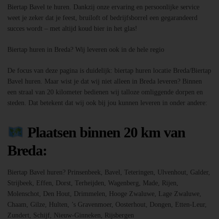
Biertap Bavel te huren. Dankzij onze ervaring en persoonlijke service
weet je zeker dat je feest, bruiloft of bedrijfsborrel een gegarandeerd
succes wordt – met altijd koud bier in het glas!
Biertap huren in Breda? Wij leveren ook in de hele regio
De focus van deze pagina is duidelijk: biertap huren locatie Breda/Biertap
Bavel huren. Maar wist je dat wij niet alleen in Breda leveren? Binnen
een straal van 20 kilometer bedienen wij talloze omliggende dorpen en
steden. Dat betekent dat wij ook bij jou kunnen leveren in onder andere:
Plaatsen binnen 20 km van
Breda:
Biertap Bavel huren? Prinsenbeek, Bavel, Teteringen, Ulvenhout, Galder,
Strijbeek, Effen, Dorst, Terheijden, Wagenberg, Made, Rijen,
Molenschot, Den Hout, Drimmelen, Hooge Zwaluwe, Lage Zwaluwe,
Chaam, Gilze, Hulten, ’s Gravenmoer, Oosterhout, Dongen, Etten-Leur,
Zundert, Schijf, Nieuw-Ginneken, Rijsbergen