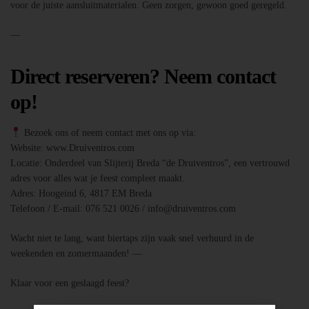
voor de juiste aansluitmaterialen. Geen zorgen, gewoon goed geregeld.
—
Direct reserveren? Neem contact
op!
Bezoek ons of neem contact met ons op via:
Website: www.Druiventros.com
Locatie: Onderdeel van Slijterij Breda “de Druiventros”, een vertrouwd
adres voor alles wat je feest compleet maakt.
Adres: Hoogeind 6, 4817 EM Breda
Telefoon / E-mail: 076 521 0026 / info@druiventros.com
Wacht niet te lang, want biertaps zijn vaak snel verhuurd in de
weekenden en zomermaanden! —
Klaar voor een geslaagd feest?