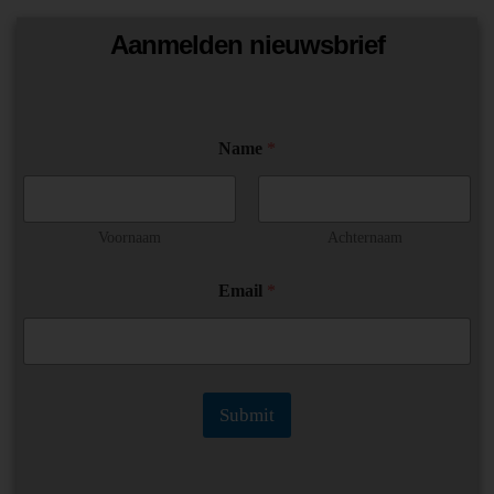
Aanmelden nieuwsbrief
*
Name
*
E
m
a
i
l
Voornaam
Achternaam
N
a
Email
*
m
e
Submit