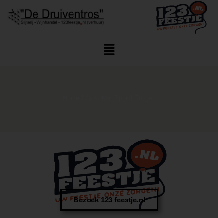
Home
/ Cava Met Spoed Dongen
Bezoek 123 feestje.nl