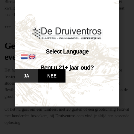
Biertap huren locatie Breda – snel geregeld via Druiventros.com, met
kwaliteit en service van Slijterij Breda “de Druiventros”. Laat het feest
maar komen!
***
Geschikt voor elk type feest of
Select Language
evenement
Bent u 21+ jaar oud?
Het huren van een biertap in locatie Breda is niet alleen geschikt voor
JA
NEE
feesten thuis, maar ook voor bedrijfsevenementen, buurtfeesten,
studentenfeestjes en verenigingsactiviteiten. Dankzij de mobiliteit en
flexibiliteit van onze tapinstallaties kunnen we moeiteloos inspelen op de
grootte en aard van elk evenement.
Of het nu gaat om een tuinfeest met 20 gasten of een grootschalig festival
met honderden bezoekers, bij Druiventros.com vind je altijd een passende
oplossing.