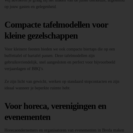
Wij adviseren je graag bij het maken van de juiste bierkeuze, afgestemd
op jouw gasten en gelegenheid.
Compacte tafelmodellen voor
kleine gezelschappen
Voor kleinere feesten bieden we ook compacte biertaps die op een
buffettafel of bartafel passen. Deze tafelmodellen zijn
gebruiksvriendelijk, snel aangesloten en perfect voor bijvoorbeeld
verjaardagen of BBQ’s.
Ze zijn licht van gewicht, werken op standaard stopcontacten en zijn
ideaal wanneer je beperkte ruimte hebt.
Voor horeca, verenigingen en
evenementen
Horecaondernemers en organisatoren van evenementen in Breda maken