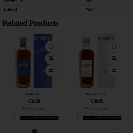
Alcohol %
40%
Inhoud
70cl
Related Products
Hardy V.S....
Hardy V.S.O.P...
€
31,50
€
39,95
Op voorraad
Op voorraad
VOEG TOE AAN WINKELWAGEN
VOEG TOE AAN WINKELWAGEN