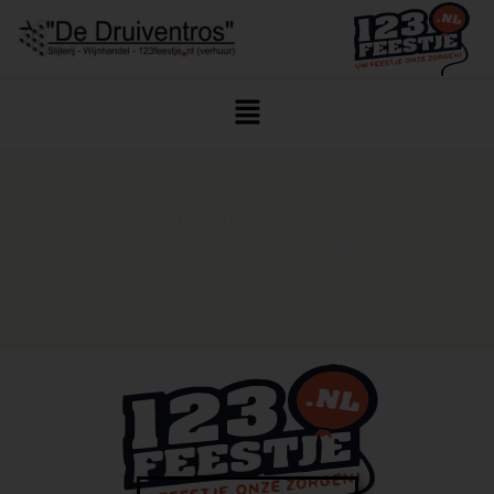
Home
/
Drank
/
Sterke
Drank
/
Armagnac/Cognac/Brandy/Calvados
/ Hine Rare VSOP
70cl