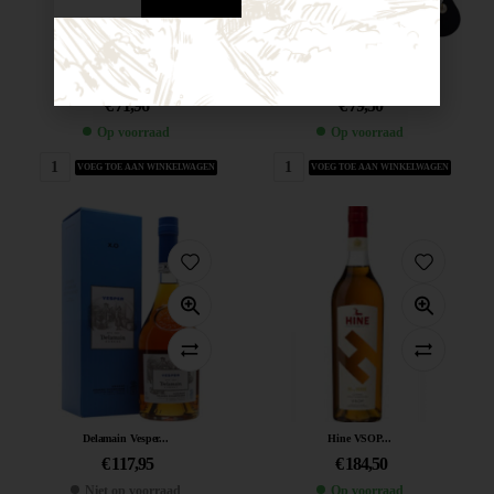
Hardy X.O....
Domaine Tariquet...
€
71,96
€
79,50
Op voorraad
Op voorraad
VOEG TOE AAN WINKELWAGEN
VOEG TOE AAN WINKELWAGEN
Delamain Vesper...
Hine VSOP...
€
117,95
€
184,50
Niet op voorraad
Op voorraad