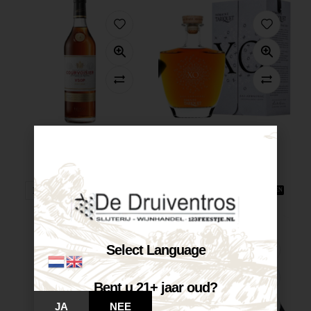
Courvoisier VSOP...
Domaine Tariquet...
€
42,85
€
69,80
Op voorraad
Op voorraad
VOEG TOE AAN WINKELWAGEN
VOEG TOE AAN WINKELWAGEN
Select Language
Bent u 21+ jaar oud?
JA
NEE