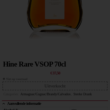
Hine Rare VSOP 70cl
€
37,50
Niet op voorraad
Uitverkocht
Categories:
Armagnac/Cognac/Brandy/Calvados
,
Sterke Drank
Aanvullende informatie