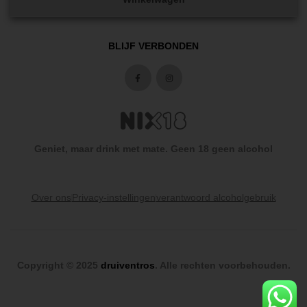
BLIJF VERBONDEN
Geniet, maar drink met mate. Geen 18 geen alcohol
Over ons
Privacy-instellingen
verantwoord alcoholgebruik
Copyright © 2025
druiventros
. Alle rechten voorbehouden.