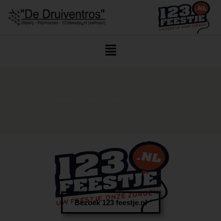
Home
/ Product Alcohol % / 50,2% Alc.
Bezoek 123 feestje.nl