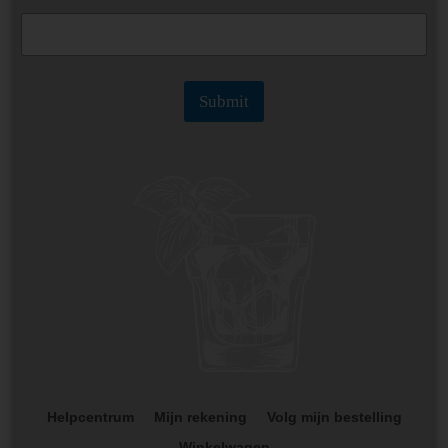
m
e
N
a
m
Submit
e
*
Helpcentrum
Mijn rekening
Volg mijn bestelling
Winkelwagen