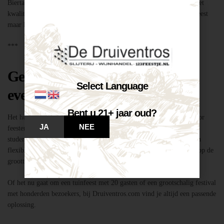
Biertap huren locatie Breda – snel geregeld via Druiventros.com, met
kwaliteit en service van Slijterij Breda “de Druiventros”. Laat het feest
maar komen!
***
Geschikt voor elk type feest of
Select Language
evenement
Bent u 21+ jaar oud?
Het huren van een biertap in locatie Breda is niet alleen geschikt voor
JA
NEE
feesten thuis, maar ook voor bedrijfsevenementen, buurtfeesten,
studentenfeestjes en verenigingsactiviteiten. Dankzij de mobiliteit en
flexibiliteit van onze tapinstallaties kunnen we moeiteloos inspelen op de
grootte en aard van elk evenement.
Of het nu gaat om een tuinfeest met 20 gasten of een grootschalig festival
met honderden bezoekers, bij Druiventros.com vind je altijd een passende
oplossing.