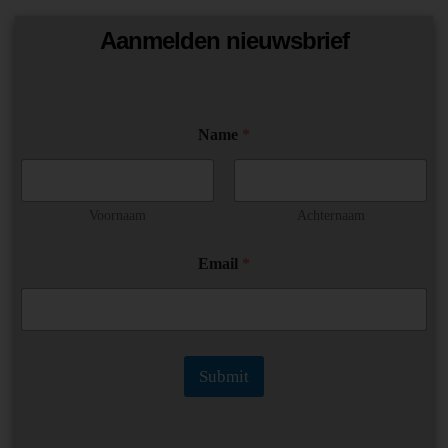
Aanmelden nieuwsbrief
N
Name
*
a
m
e
*
E
Voornaam
Achternaam
m
a
Email
*
i
l
Submit