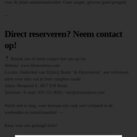
voor de juiste aansluitmaterialen. Geen zorgen, gewoon goed geregeld.
—
Direct reserveren? Neem contact
op!
Bezoek ons of neem contact met ons op via:
Website: www.Druiventros.com
Locatie: Onderdeel van Slijterij Breda “de Druiventros”, een vertrouwd
adres voor alles wat je feest compleet maakt.
Adres: Hoogeind 6, 4817 EM Breda
Telefoon / E-mail: 076 521 0026 / info@druiventros.com
Wacht niet te lang, want biertaps zijn vaak snel verhuurd in de
weekenden en zomermaanden! —
Klaar voor een geslaagd feest?