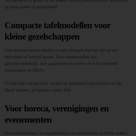
Wij adviseren je graag bij het maken van de juiste bierkeuze, afgestemd
op jouw gasten en gelegenheid.
Compacte tafelmodellen voor
kleine gezelschappen
Voor kleinere feesten bieden we ook compacte biertaps die op een
buffettafel of bartafel passen. Deze tafelmodellen zijn
gebruiksvriendelijk, snel aangesloten en perfect voor bijvoorbeeld
verjaardagen of BBQ’s.
Ze zijn licht van gewicht, werken op standaard stopcontacten en zijn
ideaal wanneer je beperkte ruimte hebt.
Voor horeca, verenigingen en
evenementen
Horecaondernemers en organisatoren van evenementen in Breda maken