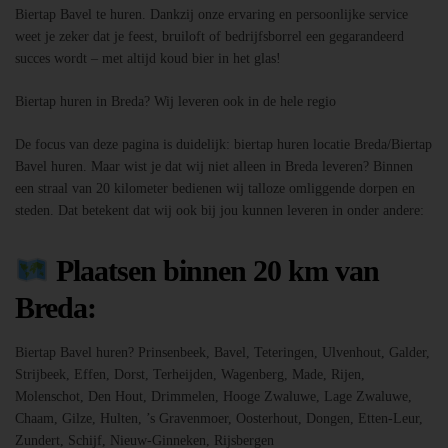
Biertap Bavel te huren. Dankzij onze ervaring en persoonlijke service
weet je zeker dat je feest, bruiloft of bedrijfsborrel een gegarandeerd
succes wordt – met altijd koud bier in het glas!
Biertap huren in Breda? Wij leveren ook in de hele regio
De focus van deze pagina is duidelijk: biertap huren locatie Breda/Biertap
Bavel huren. Maar wist je dat wij niet alleen in Breda leveren? Binnen
een straal van 20 kilometer bedienen wij talloze omliggende dorpen en
steden. Dat betekent dat wij ook bij jou kunnen leveren in onder andere:
Plaatsen binnen 20 km van
Breda:
Biertap Bavel huren? Prinsenbeek, Bavel, Teteringen, Ulvenhout, Galder,
Strijbeek, Effen, Dorst, Terheijden, Wagenberg, Made, Rijen,
Molenschot, Den Hout, Drimmelen, Hooge Zwaluwe, Lage Zwaluwe,
Chaam, Gilze, Hulten, ’s Gravenmoer, Oosterhout, Dongen, Etten-Leur,
Zundert, Schijf, Nieuw-Ginneken, Rijsbergen