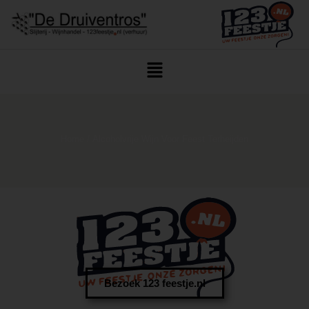
Home
/ Alcoholvrije Wijn Voor Feest Terheijden
Bezoek 123 feestje.nl