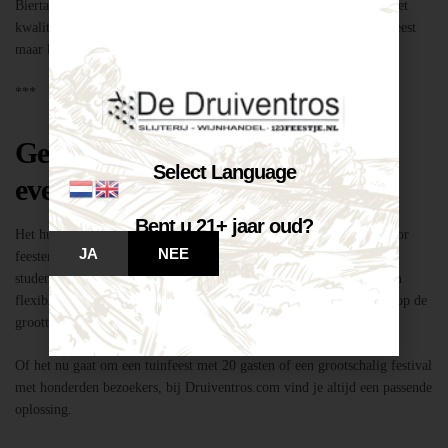
Biertap huren locatie Breda – snel geregeld via Druiventros.com, met
kwaliteit en service van Slijterij Breda “de Druiventros”. Laat het feest
maar komen!
***
Geschikt voor elk type feest of
Select Language
evenement
Bent u 21+ jaar oud?
Het huren van een biertap in locatie Breda is niet alleen geschikt voor
JA
NEE
feesten thuis, maar ook voor bedrijfsevenementen, buurtfeesten,
studentenfeestjes en verenigingsactiviteiten. Dankzij de mobiliteit en
flexibiliteit van onze tapinstallaties kunnen we moeiteloos inspelen op de
grootte en aard van elk evenement.
Of het nu gaat om een tuinfeest met 20 gasten of een grootschalig festival
met honderden bezoekers, bij Druiventros.com vind je altijd een passende
oplossing.