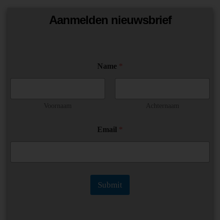
Aanmelden nieuwsbrief
*
Name
*
*
N
a
m
e
Voornaam
Achternaam
Email
*
Submit