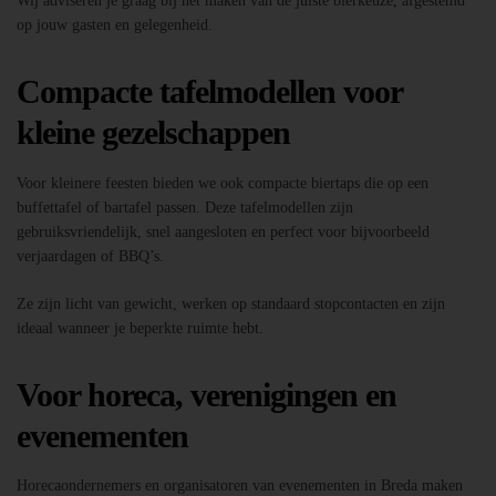
Wij adviseren je graag bij het maken van de juiste bierkeuze, afgestemd
op jouw gasten en gelegenheid.
Compacte tafelmodellen voor
kleine gezelschappen
Voor kleinere feesten bieden we ook compacte biertaps die op een
buffettafel of bartafel passen. Deze tafelmodellen zijn
gebruiksvriendelijk, snel aangesloten en perfect voor bijvoorbeeld
verjaardagen of BBQ’s.
Ze zijn licht van gewicht, werken op standaard stopcontacten en zijn
ideaal wanneer je beperkte ruimte hebt.
Voor horeca, verenigingen en
evenementen
Horecaondernemers en organisatoren van evenementen in Breda maken