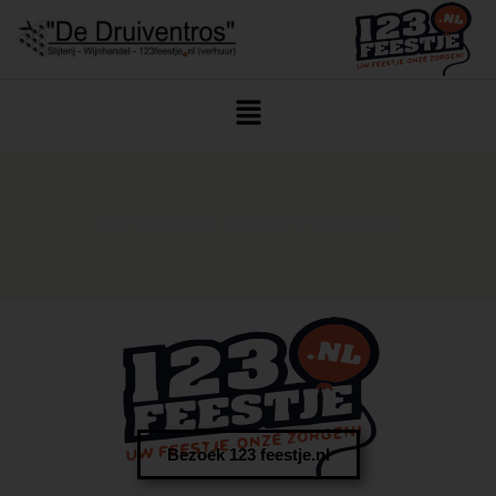
Home
/ Alcoholvrije Wijn Voor Feest Oosterhout
Bezoek 123 feestje.nl