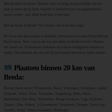
Biertap Bavel te huren. Dankzij onze ervaring en persoonlijke service
weet je zeker dat je feest, bruiloft of bedrijfsborrel een gegarandeerd
succes wordt – met altijd koud bier in het glas!
Biertap huren in Breda? Wij leveren ook in de hele regio
De focus van deze pagina is duidelijk: biertap huren locatie Breda/Biertap
Bavel huren. Maar wist je dat wij niet alleen in Breda leveren? Binnen
een straal van 20 kilometer bedienen wij talloze omliggende dorpen en
steden. Dat betekent dat wij ook bij jou kunnen leveren in onder andere:
Plaatsen binnen 20 km van
Breda:
Biertap Bavel huren? Prinsenbeek, Bavel, Teteringen, Ulvenhout, Galder,
Strijbeek, Effen, Dorst, Terheijden, Wagenberg, Made, Rijen,
Molenschot, Den Hout, Drimmelen, Hooge Zwaluwe, Lage Zwaluwe,
Chaam, Gilze, Hulten, ’s Gravenmoer, Oosterhout, Dongen, Etten-Leur,
Zundert, Schijf, Nieuw-Ginneken, Rijsbergen