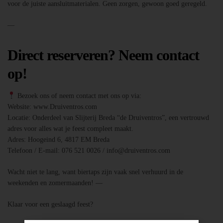
voor de juiste aansluitmaterialen. Geen zorgen, gewoon goed geregeld.
—
Direct reserveren? Neem contact
op!
Bezoek ons of neem contact met ons op via:
Website: www.Druiventros.com
Locatie: Onderdeel van Slijterij Breda “de Druiventros”, een vertrouwd
adres voor alles wat je feest compleet maakt.
Adres: Hoogeind 6, 4817 EM Breda
Telefoon / E-mail: 076 521 0026 / info@druiventros.com
Wacht niet te lang, want biertaps zijn vaak snel verhuurd in de
weekenden en zomermaanden! —
Klaar voor een geslaagd feest?