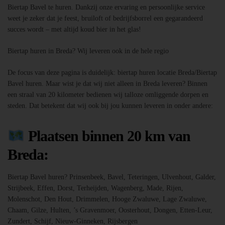
Biertap Bavel te huren. Dankzij onze ervaring en persoonlijke service
weet je zeker dat je feest, bruiloft of bedrijfsborrel een gegarandeerd
succes wordt – met altijd koud bier in het glas!
Biertap huren in Breda? Wij leveren ook in de hele regio
De focus van deze pagina is duidelijk: biertap huren locatie Breda/Biertap
Bavel huren. Maar wist je dat wij niet alleen in Breda leveren? Binnen
een straal van 20 kilometer bedienen wij talloze omliggende dorpen en
steden. Dat betekent dat wij ook bij jou kunnen leveren in onder andere:
Plaatsen binnen 20 km van
Breda:
Biertap Bavel huren? Prinsenbeek, Bavel, Teteringen, Ulvenhout, Galder,
Strijbeek, Effen, Dorst, Terheijden, Wagenberg, Made, Rijen,
Molenschot, Den Hout, Drimmelen, Hooge Zwaluwe, Lage Zwaluwe,
Chaam, Gilze, Hulten, ’s Gravenmoer, Oosterhout, Dongen, Etten-Leur,
Zundert, Schijf, Nieuw-Ginneken, Rijsbergen