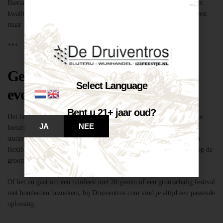
Biertap huren locatie Breda – snel geregeld via Druiventros.com, met
kwaliteit en service van Slijterij Breda “de Druiventros”. Laat het feest
maar komen!
***
Geschikt voor elk type feest of
Select Language
evenement
Bent u 21+ jaar oud?
Het huren van een biertap in locatie Breda is niet alleen geschikt voor
JA
NEE
feesten thuis, maar ook voor bedrijfsevenementen, buurtfeesten,
studentenfeestjes en verenigingsactiviteiten. Dankzij de mobiliteit en
flexibiliteit van onze tapinstallaties kunnen we moeiteloos inspelen op de
grootte en aard van elk evenement.
Of het nu gaat om een tuinfeest met 20 gasten of een grootschalig festival
met honderden bezoekers, bij Druiventros.com vind je altijd een passende
oplossing.