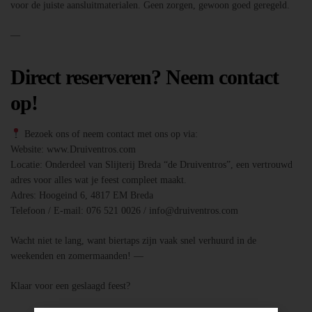
voor de juiste aansluitmaterialen. Geen zorgen, gewoon goed geregeld.
—
Direct reserveren? Neem contact
op!
Bezoek ons of neem contact met ons op via:
Website: www.Druiventros.com
Locatie: Onderdeel van Slijterij Breda “de Druiventros”, een vertrouwd
adres voor alles wat je feest compleet maakt.
Adres: Hoogeind 6, 4817 EM Breda
Telefoon / E-mail: 076 521 0026 / info@druiventros.com
Wacht niet te lang, want biertaps zijn vaak snel verhuurd in de
weekenden en zomermaanden! —
Klaar voor een geslaagd feest?