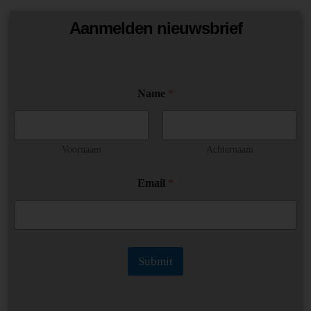
Aanmelden nieuwsbrief
*
Name
*
N
a
m
e
N
Voornaam
Achternaam
a
m
Email
*
e
Submit