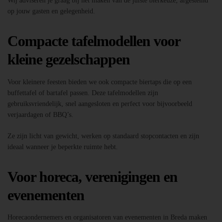
Wij adviseren je graag bij het maken van de juiste bierkeuze, afgestemd
op jouw gasten en gelegenheid.
Compacte tafelmodellen voor
kleine gezelschappen
Voor kleinere feesten bieden we ook compacte biertaps die op een
buffettafel of bartafel passen. Deze tafelmodellen zijn
gebruiksvriendelijk, snel aangesloten en perfect voor bijvoorbeeld
verjaardagen of BBQ’s.
Ze zijn licht van gewicht, werken op standaard stopcontacten en zijn
ideaal wanneer je beperkte ruimte hebt.
Voor horeca, verenigingen en
evenementen
Horecaondernemers en organisatoren van evenementen in Breda maken