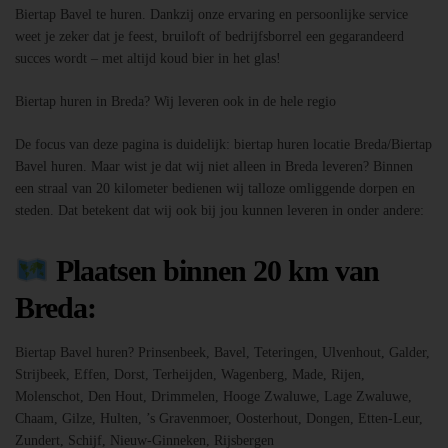
Biertap Bavel te huren. Dankzij onze ervaring en persoonlijke service
weet je zeker dat je feest, bruiloft of bedrijfsborrel een gegarandeerd
succes wordt – met altijd koud bier in het glas!
Biertap huren in Breda? Wij leveren ook in de hele regio
De focus van deze pagina is duidelijk: biertap huren locatie Breda/Biertap
Bavel huren. Maar wist je dat wij niet alleen in Breda leveren? Binnen
een straal van 20 kilometer bedienen wij talloze omliggende dorpen en
steden. Dat betekent dat wij ook bij jou kunnen leveren in onder andere:
Plaatsen binnen 20 km van
Breda:
Biertap Bavel huren? Prinsenbeek, Bavel, Teteringen, Ulvenhout, Galder,
Strijbeek, Effen, Dorst, Terheijden, Wagenberg, Made, Rijen,
Molenschot, Den Hout, Drimmelen, Hooge Zwaluwe, Lage Zwaluwe,
Chaam, Gilze, Hulten, ’s Gravenmoer, Oosterhout, Dongen, Etten-Leur,
Zundert, Schijf, Nieuw-Ginneken, Rijsbergen