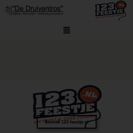
Home
/ Alcoholvrije Wijn Voor Feest Zundert
Bezoek 123 feestje.nl