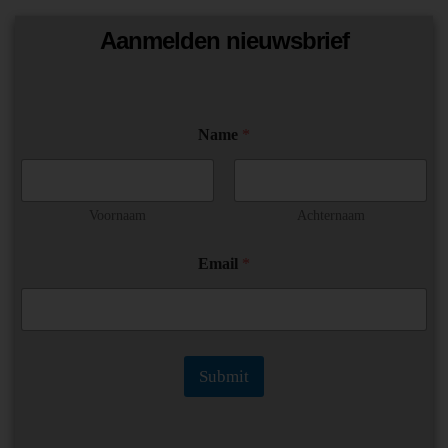
Aanmelden nieuwsbrief
Name
*
Voornaam
Achternaam
E
Email
*
m
a
i
l
N
a
Submit
m
e
E
m