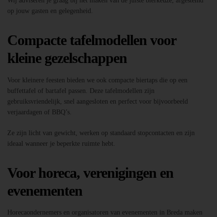
Wij adviseren je graag bij het maken van de juiste bierkeuze, afgestemd
op jouw gasten en gelegenheid.
Compacte tafelmodellen voor
kleine gezelschappen
Voor kleinere feesten bieden we ook compacte biertaps die op een
buffettafel of bartafel passen. Deze tafelmodellen zijn
gebruiksvriendelijk, snel aangesloten en perfect voor bijvoorbeeld
verjaardagen of BBQ’s.
Ze zijn licht van gewicht, werken op standaard stopcontacten en zijn
ideaal wanneer je beperkte ruimte hebt.
Voor horeca, verenigingen en
evenementen
Horecaondernemers en organisatoren van evenementen in Breda maken