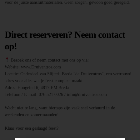
voor de juiste aansluitmaterialen. Geen zorgen, gewoon goed geregeld.
—
Direct reserveren? Neem contact
op!
Bezoek ons of neem contact met ons op via:
Website: www.Druiventros.com
Locatie: Onderdeel van Slijterij Breda “de Druiventros”, een vertrouwd
adres voor alles wat je feest compleet maakt.
Adres: Hoogeind 6, 4817 EM Breda
Telefoon / E-mail: 076 521 0026 / info@druiventros.com
Wacht niet te lang, want biertaps zijn vaak snel verhuurd in de
weekenden en zomermaanden! —
Klaar voor een geslaagd feest?