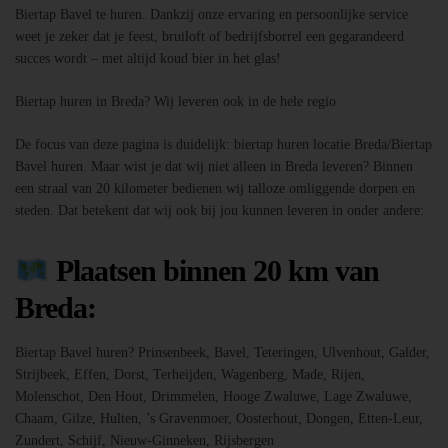
Biertap Bavel te huren. Dankzij onze ervaring en persoonlijke service
weet je zeker dat je feest, bruiloft of bedrijfsborrel een gegarandeerd
succes wordt – met altijd koud bier in het glas!
Biertap huren in Breda? Wij leveren ook in de hele regio
De focus van deze pagina is duidelijk: biertap huren locatie Breda/Biertap
Bavel huren. Maar wist je dat wij niet alleen in Breda leveren? Binnen
een straal van 20 kilometer bedienen wij talloze omliggende dorpen en
steden. Dat betekent dat wij ook bij jou kunnen leveren in onder andere:
Plaatsen binnen 20 km van
Breda:
Biertap Bavel huren? Prinsenbeek, Bavel, Teteringen, Ulvenhout, Galder,
Strijbeek, Effen, Dorst, Terheijden, Wagenberg, Made, Rijen,
Molenschot, Den Hout, Drimmelen, Hooge Zwaluwe, Lage Zwaluwe,
Chaam, Gilze, Hulten, ’s Gravenmoer, Oosterhout, Dongen, Etten-Leur,
Zundert, Schijf, Nieuw-Ginneken, Rijsbergen