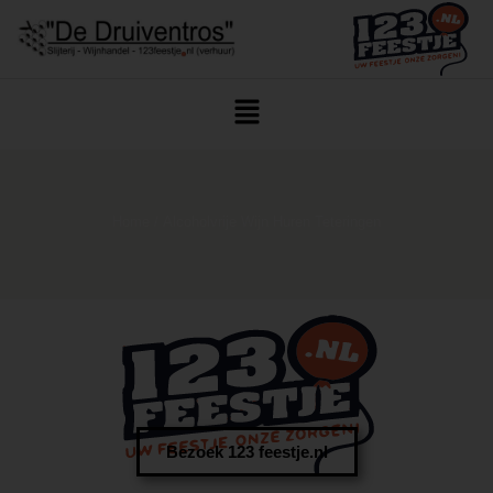
Home
/ Alcoholvrije Wijn Huren Teteringen
Bezoek 123 feestje.nl