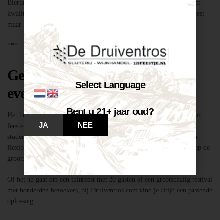
Biertap huren locatie Breda – snel geregeld via Druiventros.com, met
kwaliteit en service van Slijterij Breda “de Druiventros”. Laat het feest
maar komen!
***
Geschikt voor elk type feest of
Select Language
evenement
Bent u 21+ jaar oud?
Het huren van een biertap in locatie Breda is niet alleen geschikt voor
JA
NEE
feesten thuis, maar ook voor bedrijfsevenementen, buurtfeesten,
studentenfeestjes en verenigingsactiviteiten. Dankzij de mobiliteit en
flexibiliteit van onze tapinstallaties kunnen we moeiteloos inspelen op de
grootte en aard van elk evenement.
Of het nu gaat om een tuinfeest met 20 gasten of een grootschalig festival
met honderden bezoekers, bij Druiventros.com vind je altijd een passende
oplossing.