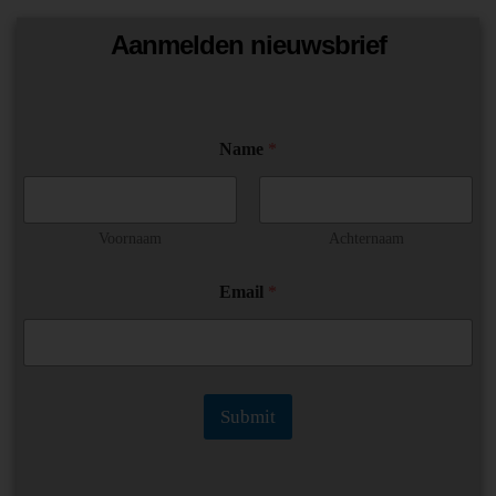
Aanmelden nieuwsbrief
Name
*
Voornaam
Achternaam
N
Email
*
a
m
e
N
a
m
Submit
e
E
m
a