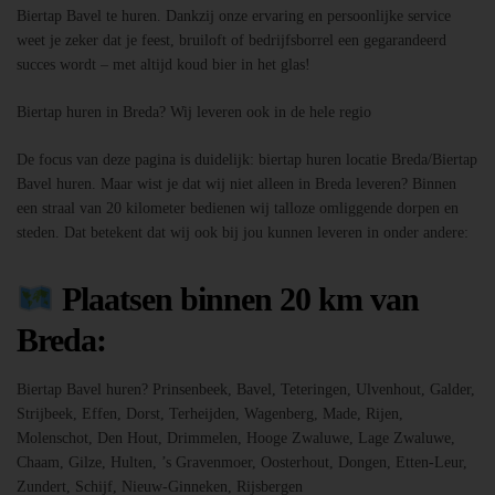
Biertap Bavel te huren. Dankzij onze ervaring en persoonlijke service
weet je zeker dat je feest, bruiloft of bedrijfsborrel een gegarandeerd
succes wordt – met altijd koud bier in het glas!
Biertap huren in Breda? Wij leveren ook in de hele regio
De focus van deze pagina is duidelijk: biertap huren locatie Breda/Biertap
Bavel huren. Maar wist je dat wij niet alleen in Breda leveren? Binnen
een straal van 20 kilometer bedienen wij talloze omliggende dorpen en
steden. Dat betekent dat wij ook bij jou kunnen leveren in onder andere:
Plaatsen binnen 20 km van
Breda:
Biertap Bavel huren? Prinsenbeek, Bavel, Teteringen, Ulvenhout, Galder,
Strijbeek, Effen, Dorst, Terheijden, Wagenberg, Made, Rijen,
Molenschot, Den Hout, Drimmelen, Hooge Zwaluwe, Lage Zwaluwe,
Chaam, Gilze, Hulten, ’s Gravenmoer, Oosterhout, Dongen, Etten-Leur,
Zundert, Schijf, Nieuw-Ginneken, Rijsbergen