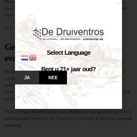
Biertap huren locatie Breda – snel geregeld via Druiventros.com, met
kwaliteit en service van Slijterij Breda “de Druiventros”. Laat het feest
maar komen!
***
Geschikt voor elk type feest of
Select Language
evenement
Bent u 21+ jaar oud?
Het huren van een biertap in locatie Breda is niet alleen geschikt voor
JA
NEE
feesten thuis, maar ook voor bedrijfsevenementen, buurtfeesten,
studentenfeestjes en verenigingsactiviteiten. Dankzij de mobiliteit en
flexibiliteit van onze tapinstallaties kunnen we moeiteloos inspelen op de
grootte en aard van elk evenement.
Of het nu gaat om een tuinfeest met 20 gasten of een grootschalig festival
met honderden bezoekers, bij Druiventros.com vind je altijd een passende
oplossing.