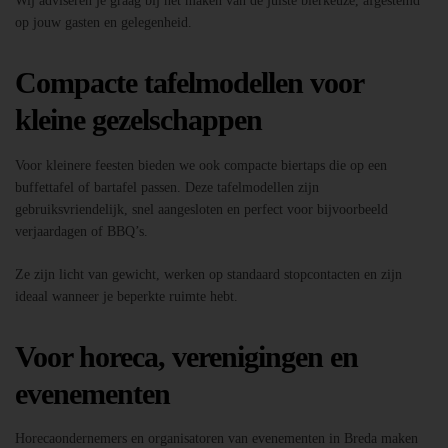
Wij adviseren je graag bij het maken van de juiste bierkeuze, afgestemd
op jouw gasten en gelegenheid.
Compacte tafelmodellen voor
kleine gezelschappen
Voor kleinere feesten bieden we ook compacte biertaps die op een
buffettafel of bartafel passen. Deze tafelmodellen zijn
gebruiksvriendelijk, snel aangesloten en perfect voor bijvoorbeeld
verjaardagen of BBQ’s.
Ze zijn licht van gewicht, werken op standaard stopcontacten en zijn
ideaal wanneer je beperkte ruimte hebt.
Voor horeca, verenigingen en
evenementen
Horecaondernemers en organisatoren van evenementen in Breda maken