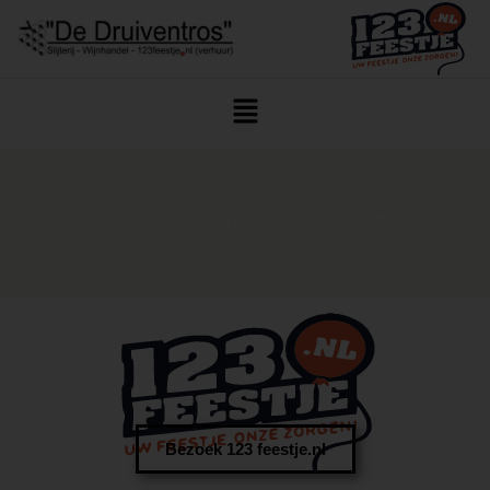
Home
/ Alcoholvrije Wijn Laten Bezorgen Gilze
Bezoek 123 feestje.nl