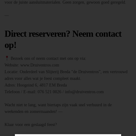
voor de juiste aansluitmaterialen. Geen zorgen, gewoon goed geregeld.
—
Direct reserveren? Neem contact
op!
Bezoek ons of neem contact met ons op via:
Website: www.Druiventros.com
Locatie: Onderdeel van Slijterij Breda “de Druiventros”, een vertrouwd
adres voor alles wat je feest compleet maakt.
Adres: Hoogeind 6, 4817 EM Breda
Telefoon / E-mail: 076 521 0026 / info@druiventros.com
Wacht niet te lang, want biertaps zijn vaak snel verhuurd in de
weekenden en zomermaanden! —
Klaar voor een geslaagd feest?