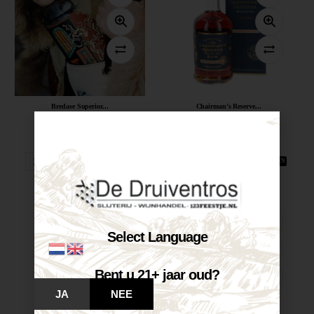
Bredase Superior...
Chairman’s Reserve...
€
35,99
€
42,50
Op voorraad
Op voorraad
VOEG TOE AAN WINKELWAGEN
VOEG TOE AAN WINKELWAGEN
Select Language
Bent u 21+ jaar oud?
JA
NEE