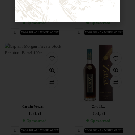
Don Papa...
El Supremo...
€
44,50
€
47,95
Op voorraad
Op voorraad
VOEG TOE AAN WINKELWAGEN
VOEG TOE AAN WINKELWAGEN
Captain Morgan...
Zaya 16...
€
50,50
€
51,50
Op voorraad
Op voorraad
VOEG TOE AAN WINKELWAGEN
VOEG TOE AAN WINKELWAGEN