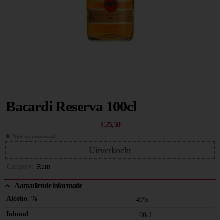
Bacardi Reserva 100cl
€
25,50
Niet op voorraad
Uitverkocht
Category:
Rum
Aanvullende informatie
Alcohol %
40%
Inhoud
100cl