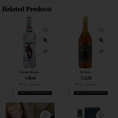
Related Products
Captain Morgan...
Pott Rum...
€
20,40
€
22,50
Op voorraad
Op voorraad
VOEG TOE AAN WINKELWAGEN
VOEG TOE AAN WINKELWAGEN