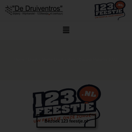
Home
/
Drank
/
Sterke Drank
/
Rum
/ Bacardi Reserva 100cl
Bezoek 123 feestje.nl