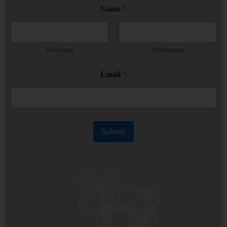
N
Name
*
a
m
e
N
a
Voornaam
Achternaam
m
e
Email
*
*
Submit