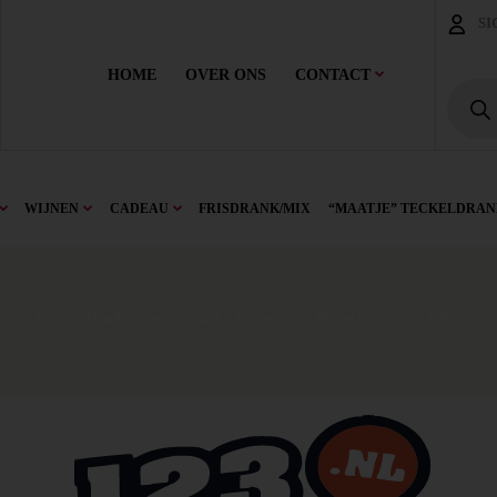
SI
HOME
OVER ONS
CONTACT
WIJNEN
CADEAU
FRISDRANK/MIX
“MAATJE” TECKELDRAN
Home
/
Drank
/
Sterke Drank
/
Buitenland
/ Badel Slivovitch 100cl