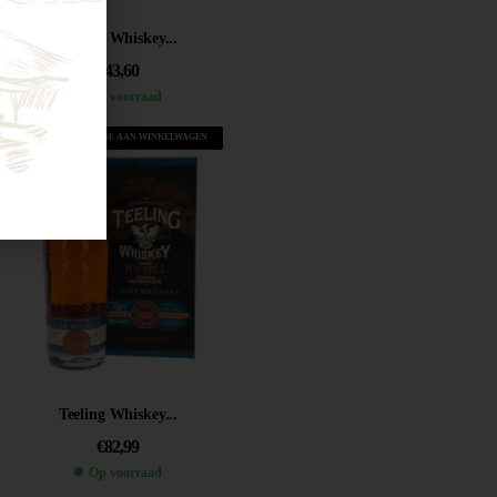
Teeling Whiskey...
€
43,60
Op voorraad
VOEG TOE AAN WINKELWAGEN
Teeling Whiskey...
€
82,99
Op voorraad