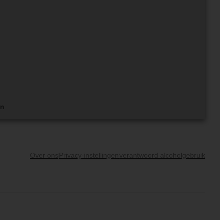
en
Over ons
Privacy-instellingen
verantwoord alcoholgebruik