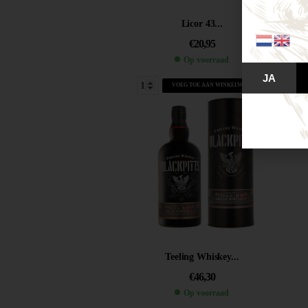
Licor 43...
€
20,95
Op voorraad
JA
VOEG TOE AAN WINKELWAGEN
Teeling Whiskey...
€
46,30
Op voorraad