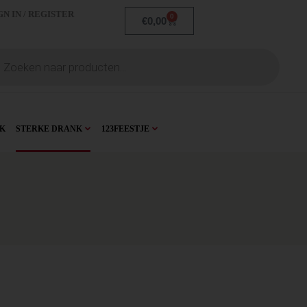
GN IN / REGISTER
0
€
0,00
K
STERKE DRANK
123FEESTJE