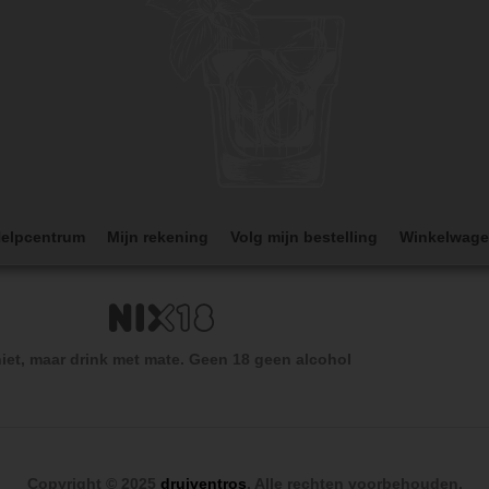
elpcentrum
Mijn rekening
Volg mijn bestelling
Winkelwag
iet, maar drink met mate. Geen 18 geen alcohol
Copyright © 2025
druiventros
. Alle rechten voorbehouden.