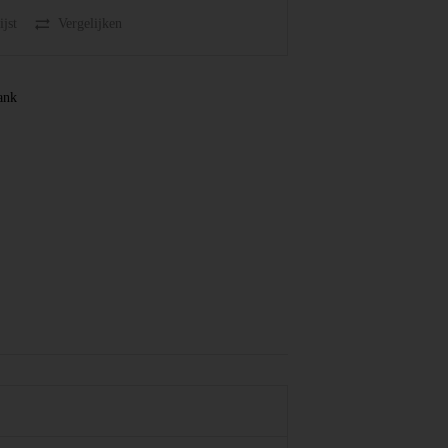
jst
Vergelijken
ank