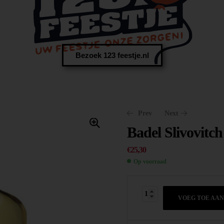
Bezoek 123 feestje.nl
Prev
Next
Badel Slivovitch
€
25,30
Op voorraad
€
14,35
€
22,50
VOEG TOE AA