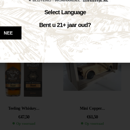
Jägermeister Orange...
Teeling Single...
Select Language
€
28,25
€
36,50
Bent u 21+ jaar oud?
Op voorraad
Op voorraad
NEE
VOEG TOE AAN WINKELWAGEN
VOEG TOE AAN WINKELWAGEN
Teeling Whiskey...
Mini Copper...
€
47,50
€
61,50
Op voorraad
Op voorraad