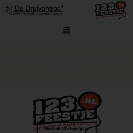
Home
/
Drank
/
Sterke Drank
/
Whisky
/
Whisky (B)
/ Bushmills
Black 70cl
Bezoek 123 feestje.nl