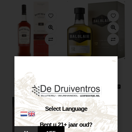
Bowmore 10...
Balblair 12...
€
47,75
€
54,90
Op voorraad
Op voorraad
VOEG TOE AAN WINKELWAGEN
VOEG TOE AAN WINKELWAGEN
Select Language
Bent u 21+ jaar oud?