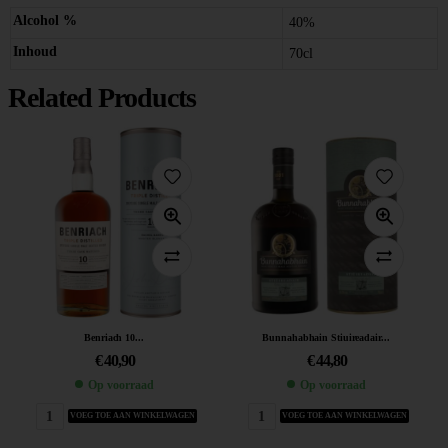
Alcohol %
40%
Inhoud
70cl
Related Products
Benriach 10...
Bunnahabhain Stiuireadair...
€
40,90
€
44,80
Op voorraad
Op voorraad
VOEG TOE AAN WINKELWAGEN
VOEG TOE AAN WINKELWAGEN