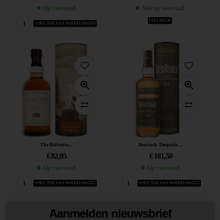
Op voorraad
Niet op voorraad
LEES MEER
VOEG TOE AAN WINKELWAGEN
The Balvenie...
Benriach Temporis...
€
82,95
€
181,50
Op voorraad
Op voorraad
VOEG TOE AAN WINKELWAGEN
VOEG TOE AAN WINKELWAGEN
Aanmelden nieuwsbrief