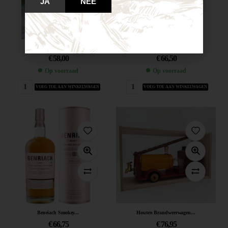
JA
NEE
Baron single...
Baron single...
€
58,00
€
66,50
Op voorraad
Op voorraad
VOEG TOE AAN WINKELWAGEN
VOEG TOE AAN WINKELWAGEN
Benriach Smokey...
Houten Brandweerwagen...
€
66,75
€
76,95