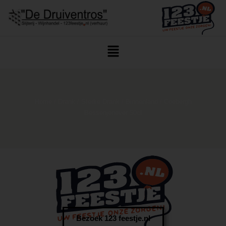
Home
/
Drank
/
Sterke Drank
/
Binnenland
/ Coebergh
Bessenjenever 50cl
Bezoek 123 feestje.nl