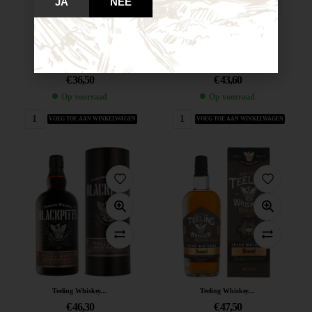
JA
NEE
Teeling Single...
Teeling Whiskey...
€
36,50
€
43,60
Op voorraad
Op voorraad
VOEG TOE AAN WINKELWAGEN
VOEG TOE AAN WINKELWAGEN
Teeling Whiskey...
Teeling Whiskey...
€
46,30
€
47,50