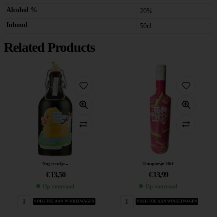
Alcohol %
20%
Inhoud
50cl
Related Products
Nog eendje...
Tompoesje 70cl
€
13,50
€
13,99
Op voorraad
Op voorraad
VOEG TOE AAN WINKELWAGEN
VOEG TOE AAN WINKELWAGEN