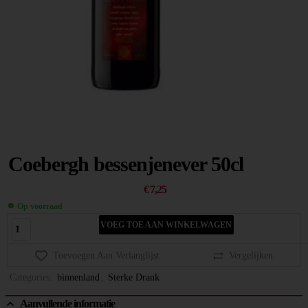
Coebergh bessenjenever 50cl
€
7,25
Op voorraad
VOEG TOE AAN WINKELWAGEN
Toevoegen Aan Verlanglijst
Vergelijken
Categories:
binnenland
,
Sterke Drank
Aanvullende informatie