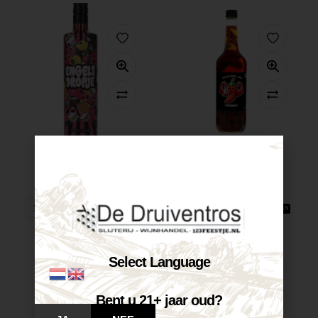
Engels Dropje...
Carolina Reaper...
€
14,40
€
23,95
Op voorraad
Op voorraad
VOEG TOE AAN WINKELWAGEN
VOEG TOE AAN WINKELWAGEN
Select Language
Bent u 21+ jaar oud?