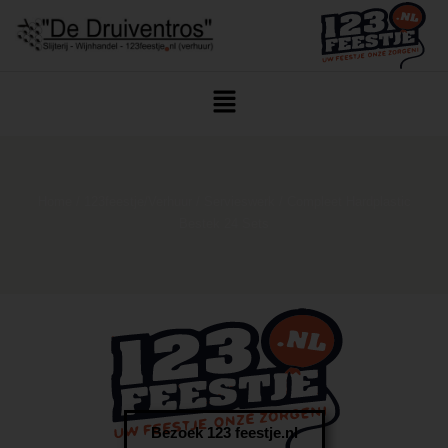
Home
/
123feestje/Verhuur
/
Servieswerk
/ Compleet Hardplastic
Bestek 24 Sets
Bezoek 123 feestje.nl