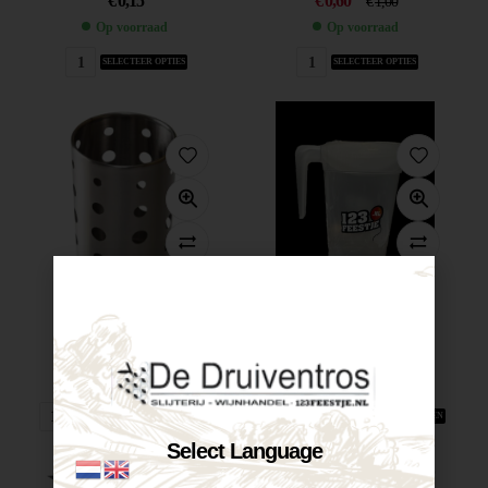
€
0,15
€
0,60
€
1,00
Op voorraad
Op voorraad
SELECTEER OPTIES
SELECTEER OPTIES
Te huur...
Huur Kunstof...
€
1,00
€
1,50
Op voorraad
Op voorraad
VOEG TOE AAN WINKELWAGEN
VOEG TOE AAN WINKELWAGEN
Select Language