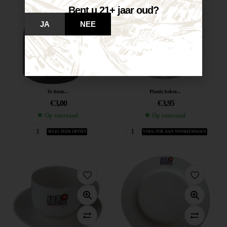
Bent u 21+ jaar oud?
JA
NEE
Te huur...
Plastic beker...
€
3,00
€
3,95
Op voorraad
Op voorraad
SELECTEER OPTIES
VOEG TOE AAN WINKELWAGEN