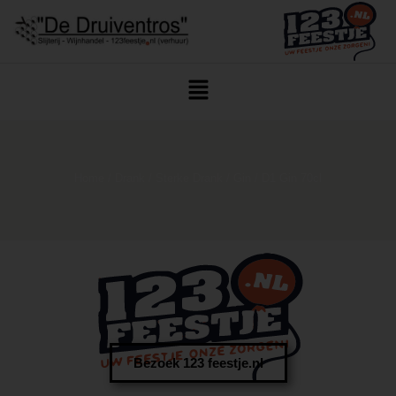
Home
/
Drank
/
Sterke Drank
/
Gin
/ D1 Gin 70cl
Bezoek 123 feestje.nl