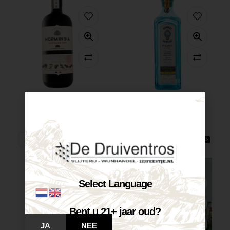
Normindia Gin...
Bombay Sapphire...
€
26,65
€
32,60
Op voorraad
Op voorraad
VOEG TOE AAN WINKELWAGEN
VOEG TOE AAN WINKELWAGEN
Select Language
Bent u 21+ jaar oud?
JA
NEE