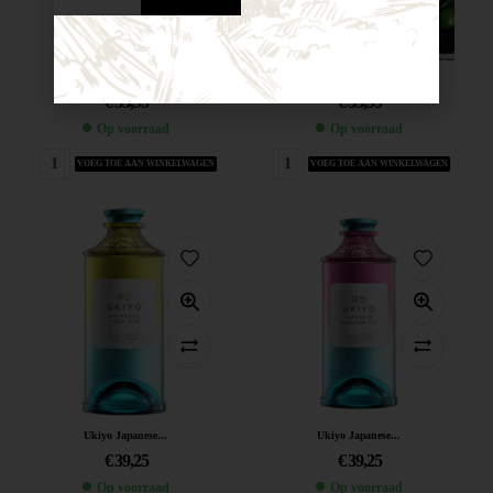
Still Gin...
Bredase Blue...
€
33,95
€
35,99
Op voorraad
Op voorraad
VOEG TOE AAN WINKELWAGEN
VOEG TOE AAN WINKELWAGEN
Ukiyo Japanese...
Ukiyo Japanese...
€
39,25
€
39,25
Op voorraad
Op voorraad