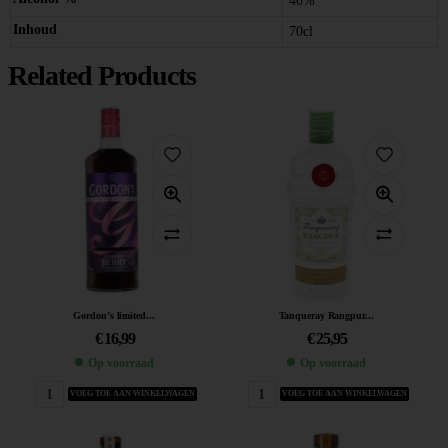
40%
Inhoud
70cl
Related Products
Gordon’s limited...
Tanqueray Rangpur...
€
16,99
€
25,95
Op voorraad
Op voorraad
VOEG TOE AAN WINKELWAGEN
VOEG TOE AAN WINKELWAGEN