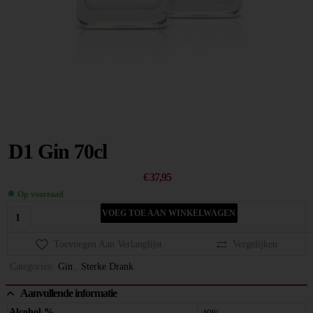
D1 Gin 70cl
€
37,95
Op voorraad
VOEG TOE AAN WINKELWAGEN
Toevoegen Aan Verlanglijst
Vergelijken
Categories:
Gin
,
Sterke Drank
Aanvullende informatie
Alcohol %