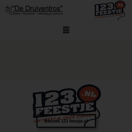
Home
/
Drank
/
Sterke Drank
/
Wodka
/ Iganoff Roter 100cl
Bezoek 123 feestje.nl