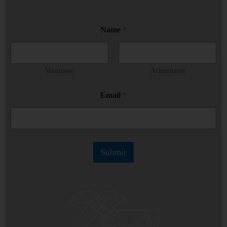
Name
*
Voornaam
Achternaam
N
Email
*
a
m
e
N
a
m
Submit
e
*