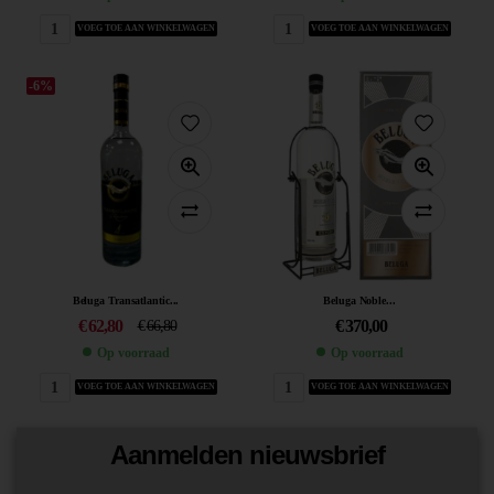
VOEG TOE AAN WINKELWAGEN
VOEG TOE AAN WINKELWAGEN
-6%
Beluga Transatlantic...
Beluga Noble...
€
62,80
€
370,00
€
66,80
Op voorraad
Op voorraad
VOEG TOE AAN WINKELWAGEN
VOEG TOE AAN WINKELWAGEN
Aanmelden nieuwsbrief