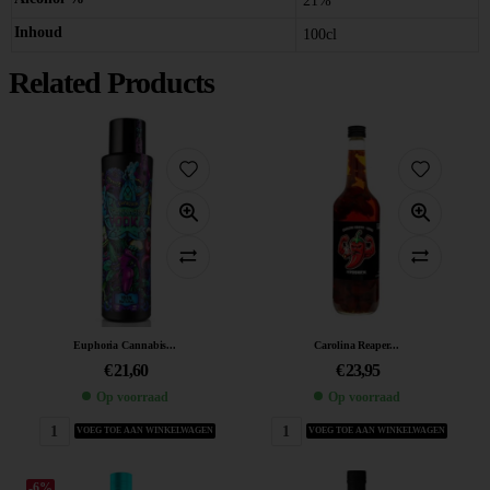
21%
Inhoud
100cl
Related Products
Euphoria Cannabis...
Carolina Reaper...
€
21,60
€
23,95
Op voorraad
Op voorraad
VOEG TOE AAN WINKELWAGEN
VOEG TOE AAN WINKELWAGEN
-6%