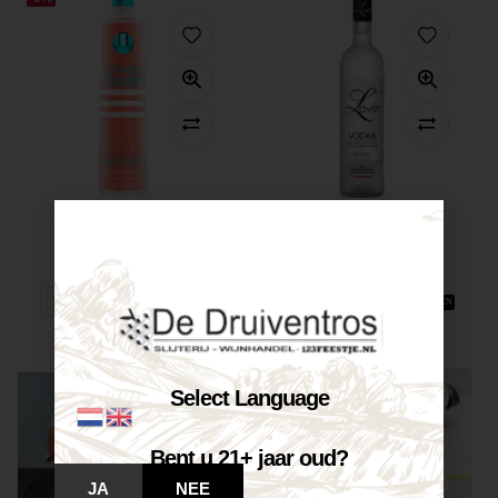
Cîroc Strawberry...
Lavish Premium...
€
29,99
€
30,50
€
31,95
Op voorraad
Op voorraad
VOEG TOE AAN WINKELWAGEN
VOEG TOE AAN WINKELWAGEN
Select Language
Bent u 21+ jaar oud?
JA
NEE