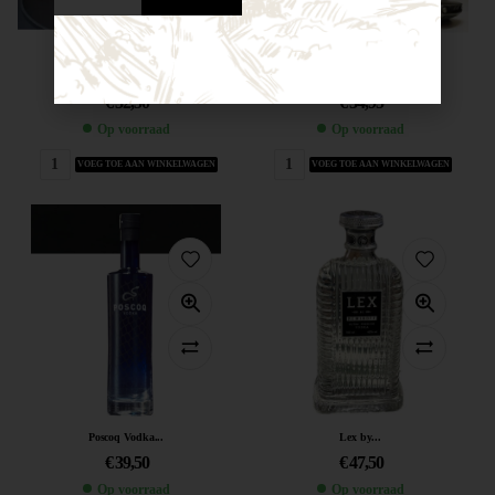
Volkswagen T1...
Ford Mustang...
€
32,50
€
34,95
Op voorraad
Op voorraad
VOEG TOE AAN WINKELWAGEN
VOEG TOE AAN WINKELWAGEN
Poscoq Vodka...
Lex by...
€
39,50
€
47,50
Op voorraad
Op voorraad