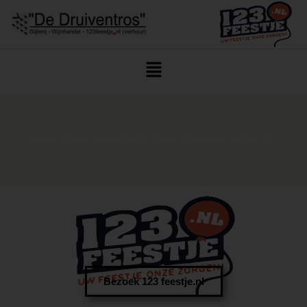
Home
/
Drank
/
Sterke Drank
/
Rum
/ Matusalem 15 Jaar 70cl
Bezoek 123 feestje.nl