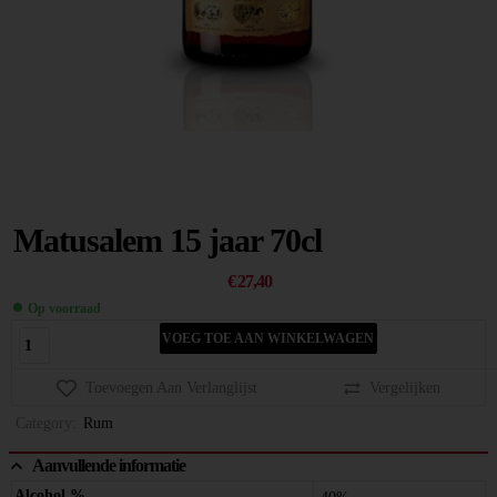
Matusalem 15 jaar 70cl
€
27,40
Op voorraad
VOEG TOE AAN WINKELWAGEN
Toevoegen Aan Verlanglijst
Vergelijken
Category:
Rum
Aanvullende informatie
Alcohol %