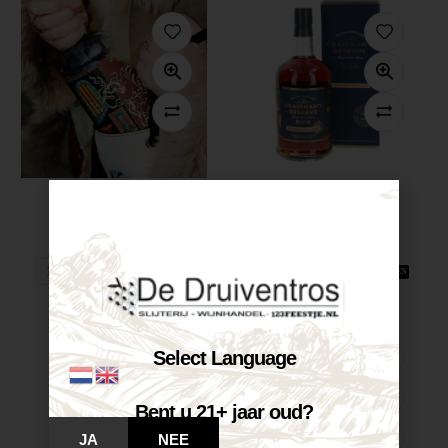
Bredase Superior...
Chairman’s Reserve...
€
35,99
€
42,50
Op voorraad
Op voorraad
VOEG TOE AAN WINKELWAGEN
VOEG TOE AAN WINKELWAGEN
Select Language
Bent u 21+ jaar oud?
JA
NEE