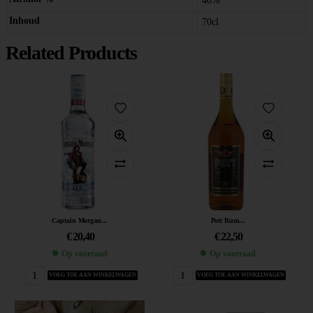
40%
Inhoud
70cl
Related Products
Captain Morgan...
Pott Rum...
€
20,40
€
22,50
Op voorraad
Op voorraad
VOEG TOE AAN WINKELWAGEN
VOEG TOE AAN WINKELWAGEN