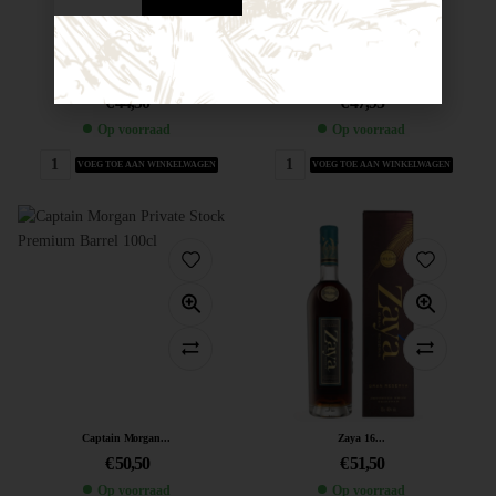
Don Papa...
El Supremo...
€
44,50
€
47,95
Op voorraad
Op voorraad
VOEG TOE AAN WINKELWAGEN
VOEG TOE AAN WINKELWAGEN
Captain Morgan...
Zaya 16...
€
50,50
€
51,50
Op voorraad
Op voorraad