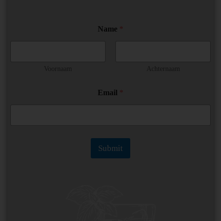
N
Name
*
a
m
e
*
*
Voornaam
Achternaam
Email
*
Submit