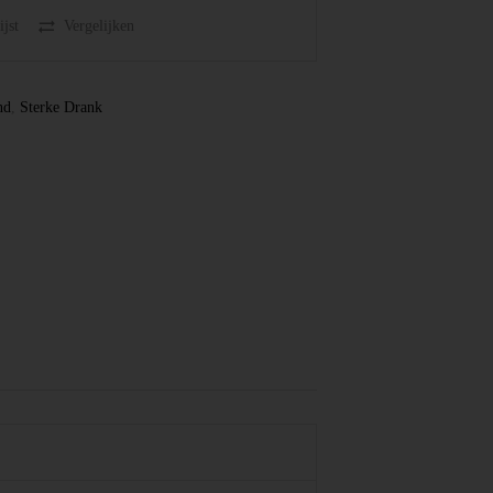
jst
Vergelijken
nd
,
Sterke Drank