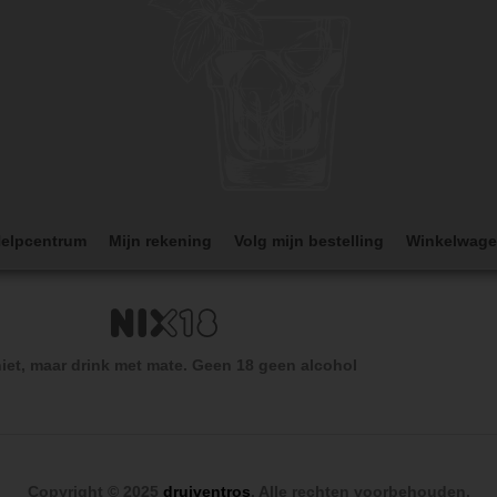
elpcentrum
Mijn rekening
Volg mijn bestelling
Winkelwag
iet, maar drink met mate. Geen 18 geen alcohol
Copyright © 2025
druiventros
. Alle rechten voorbehouden.