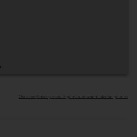
en
Over ons
Privacy-instellingen
verantwoord alcoholgebruik