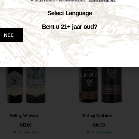
Tompoesje 70cl
Engels Dropje...
Select Language
€
13,99
€
14,40
Bent u 21+ jaar oud?
Op voorraad
Op voorraad
NEE
VOEG TOE AAN WINKELWAGEN
VOEG TOE AAN WINKELWAGEN
Teeling Whiskey...
Teeling Whiskey...
€
43,60
€
46,30
Op voorraad
Op voorraad