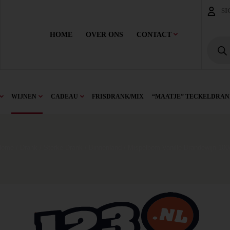
SI
HOME
OVER ONS
CONTACT
WIJNEN
CADEAU
FRISDRANK/MIX
“MAATJE” TECKELDRAN
Home
/
Drank
/
Sterke Drank
/
Binnenland
/ Mispelbom Vanille Brandewijn 100