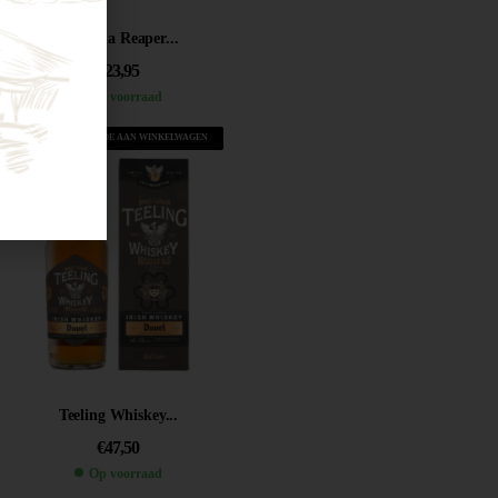
Carolina Reaper...
€
23,95
Op voorraad
VOEG TOE AAN WINKELWAGEN
Teeling Whiskey...
€
47,50
Op voorraad