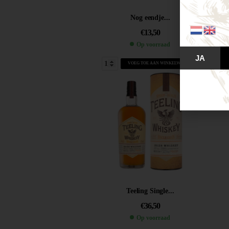
Nog eendje...
€
13,50
Op voorraad
JA
VOEG TOE AAN WINKELWAGEN
Teeling Single...
€
36,50
Op voorraad