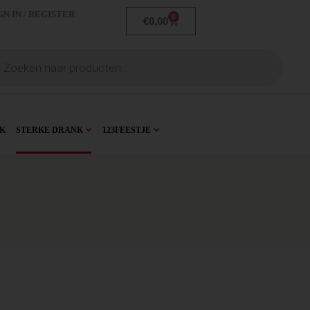
GN IN / REGISTER
0
€
0,00
K
STERKE DRANK
123FEESTJE
cl