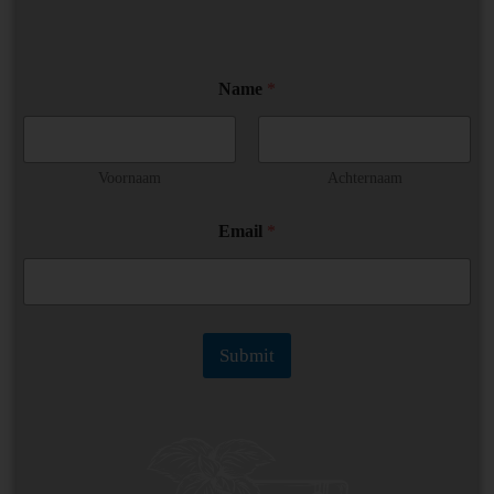
Name
*
Voornaam
Achternaam
*
Email
*
N
a
m
e
N
a
Submit
m
e