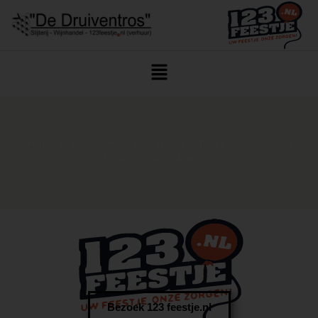
Home
/
Drank
/
Sterke Drank
/
Whisky
/
Whisky (N-O-P)
/ Nikka
Miyagikyo Single Malt 70cl
Bezoek 123 feestje.nl