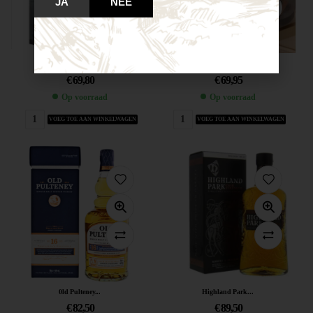
JA
NEE
Highland Park...
Houten oldtimer...
€
69,80
€
69,95
Op voorraad
Op voorraad
VOEG TOE AAN WINKELWAGEN
VOEG TOE AAN WINKELWAGEN
0ld Pulteney...
Highland Park...
€
82,50
€
89,50