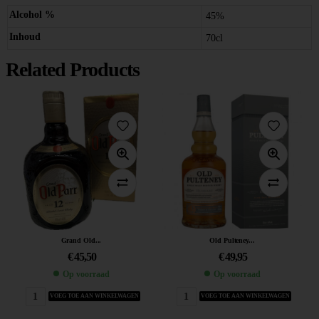
Alcohol %
45%
Inhoud
70cl
Related Products
Grand Old...
Old Pulteney...
€
45,50
€
49,95
Op voorraad
Op voorraad
VOEG TOE AAN WINKELWAGEN
VOEG TOE AAN WINKELWAGEN