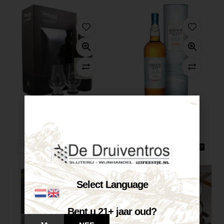
Port Askaig...
Oban Little...
€
52,70
€
65,50
Op voorraad
Op voorraad
VOEG TOE AAN WINKELWAGEN
VOEG TOE AAN WINKELWAGEN
Select Language
Bent u 21+ jaar oud?