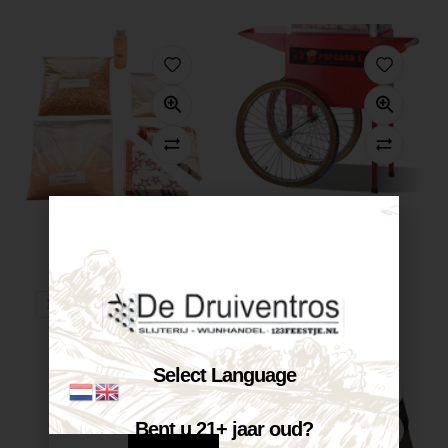
Popcorn pakket...
Te huur...
€
15,00
€
20,00
Op voorraad
Op voorraad
VOEG TOE AAN WINKELWAGEN
SELECTEER OPTIES
-40%
Select Language
Bent u 21+ jaar oud?