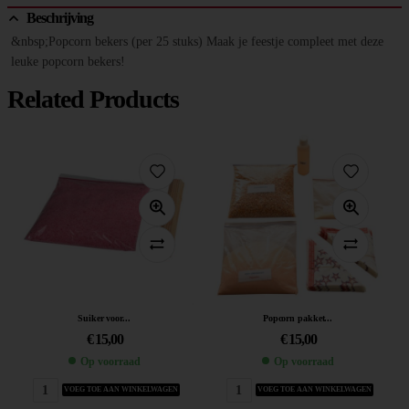
Beschrijving
&nbsp;Popcorn bekers (per 25 stuks) Maak je feestje compleet met deze
leuke popcorn bekers!
Related Products
Suiker voor...
Popcorn pakket...
€
15,00
€
15,00
Op voorraad
Op voorraad
VOEG TOE AAN WINKELWAGEN
VOEG TOE AAN WINKELWAGEN