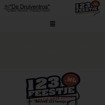
Home
/
123feestje/Verhuur
/
Popcornmachine - Suikerspin -
Slush
/ Popcorn Bekers (per 25 Stuks)
Bezoek 123 feestje.nl