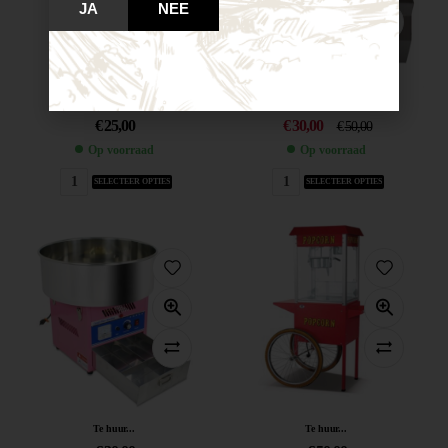
JA
NEE
Te huur...
Te huur...
€
25,00
€
30,00
€
50,00
Op voorraad
Op voorraad
SELECTEER OPTIES
SELECTEER OPTIES
Te huur...
Te huur...