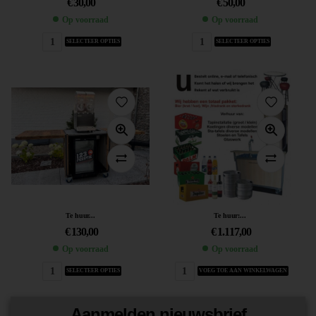
€
30,00
€
50,00
Op voorraad
Op voorraad
SELECTEER OPTIES
SELECTEER OPTIES
Te huur...
Te huur:...
€
130,00
€
1.117,00
Op voorraad
Op voorraad
SELECTEER OPTIES
VOEG TOE AAN WINKELWAGEN
Aanmelden nieuwsbrief